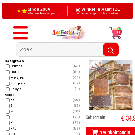
Sinds 2004
Winkel in Aalst (BE)
20+ jaar feestexpert
Kom langs of shop online
Gratis verzending
4,5/5 — Google
Vanaf €60
500+ reviews
Doelgroep
Dames
(
141
)
Heren
(
54
)
Meisjes
(
44
)
Jongens
(
37
)
Baby's
(
2
)
Maat
XS
(
50
)
S
(
65
)
M
(
76
)
Set romein
€ 34,
L
(
75
)
XL
(
87
)
XXL
(
59
)
In winkelmandje
50
(
1
)