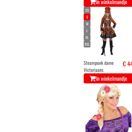
In winkelmandje
XS
S
M
L
XL
XXL
Steampunk dame
€ 4
Victoriaans
In winkelmandje