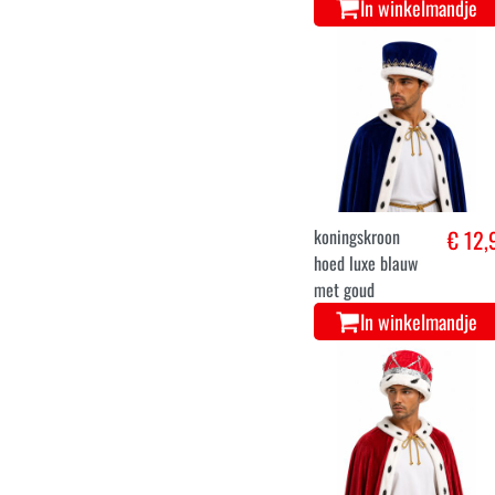
In winkelmandje
koningskroon
€ 12,
hoed luxe blauw
met goud
In winkelmandje