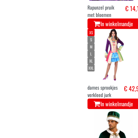
Rapunzel pruik
€ 14,
met bloemen
In winkelmandje
XS
S
M
L
XL
XXL
dames sprookjes
€ 42,
verkleed jurk
In winkelmandje