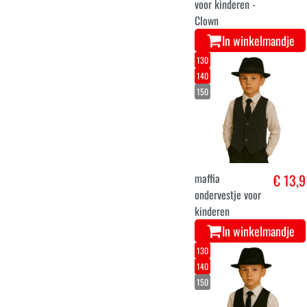
voor kinderen -
Clown
In winkelmandje
130
140
150
maffia
€ 13,9
ondervestje voor
kinderen
In winkelmandje
130
140
150