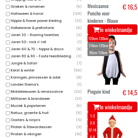
Mexicaanse
€ 16,5
Grieken & romeinen
(
5
)
Poncho voor
Halloween & horror
(
129
)
kinderen - Blauw
Hippie & flower power kleding
(
12
)
Holbewoner & prehistorie
(
6
)
In winkelmandje
Jaren 20 - Roaring twenties
(
3
)
120cm-130cm
Jaren 50- rock n' roll
(
1
)
110cm-120cm
Jaren 60 & 70 - hippie & disco
(
8
)
95cm-110cm
Jaren 80 & 90 - Foute feestkleding
(
3
)
Jungle & Safari
(
7
)
Kerst & winter
(
56
)
Koningen, prinsessen & adel
(
8
)
Landen thema's
(
1
)
Pinguin kind
€ 14,5
Middeleeuwen & renaissance
(
22
)
Militairen & brandweer
(
21
)
In winkelmandje
Muziek & popsterren
(
5
)
Natuur, groente & fruit
(
6
)
1-3
Oosters & ninja's
(
11
)
3-6
Piloten & Stewardessen
(
3
)
12-14
Piraten & vikingen
(
16
)
6-8