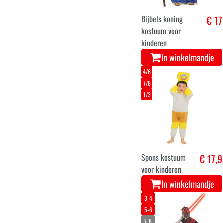
In winkelmandje
8-10
Clown
€ 12,9
verkleedpak voor
kinderen
In winkelmandje
8-10
5-7
3-4
Skelet jumpsuit
€ 22
kostuum glow in