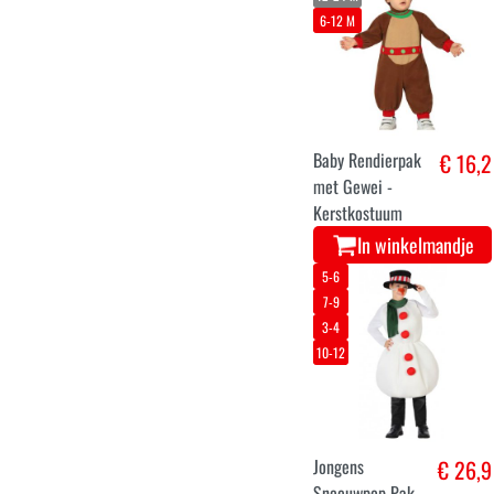
Kinderkostuum
Halloween
In winkelmandje
5-6
8-10
3-4
yoda kostuum
€ 26
voor kinderen
In winkelmandje
128
140
152
164