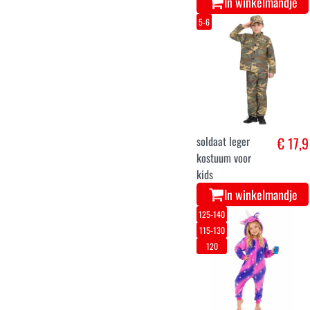
Kinderkostuum
€ 17,9
Koning van de
Jungle
In winkelmandje
7-8
10-11
12-13
100-110
Onesie beer voor
€ 24,9
kinderen
In winkelmandje
7-8