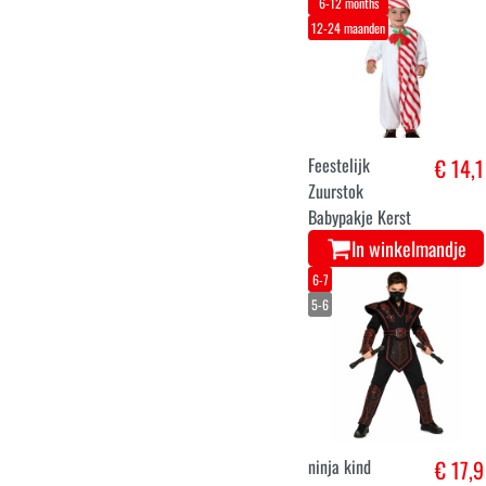
Herder Kostuum
- Kerst Editie
In winkelmandje
128
152
164
M
L
Zwarte Addams
€ 6,9
Familie Thema T-
shirt voor Heren
In winkelmandje
3-4
5-6
7-9
10-12