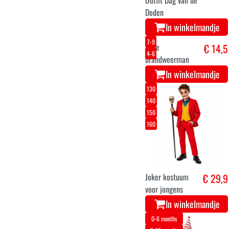
Kerstman Pak
€ 22,5
Rood met Witte
Bontafwerking
In winkelmandje
10-12
5-6
7-9
3-4
Kinder Pilgrim
€ 18,5