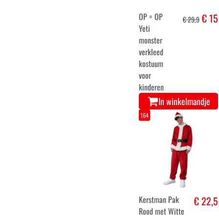
voor Jongens
In winkelmandje
7-9
5-6
3-4
kerst trui rendier
€ 24,8
met lichtjes en
muziek voor kids
In winkelmandje
3-4
10-12
10-12
1-2