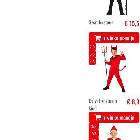
Swat kostuum
€ 15,5
In winkelmandje
7-8
5-6
3-4
Duivel kostuum
€ 8,9
kind
In winkelmandje
3/5
7/9