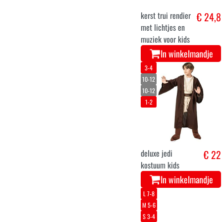
personage uit
€ 14,9
het kerststal
kostuum voor
kinderen
In winkelmandje
5-6 years
7-9 years
10-12 years
3-4 years
Traditioneel
€ 22,8
Schots Outfit