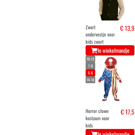
Zwart
€ 13,9
ondervestje voor
kids zwart
In winkelmandje
10-12
7-9
5-6
14-16
Horror clown
€ 17,5
kostuum voor
kids
In winkelmandje