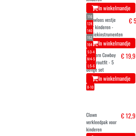
onesie
In winkelmandje
5-7
4-5
11-13
8-10
Bijbelse koning
€ 17,1
Balthazar
kostuum voor
kinderen
In winkelmandje
116
128
140
152