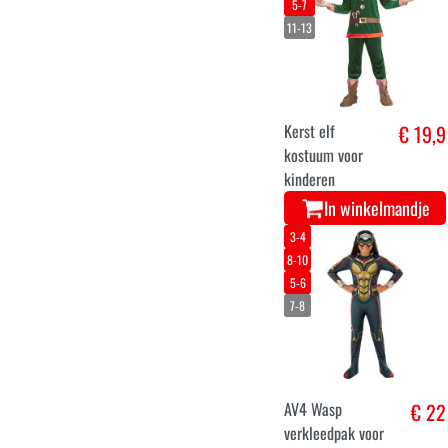
5-6
7-9
3-4
10-12
Jongens
€ 26,9
Sneeuwpop Pak
met Rode
Knopen en
Accessoires
In winkelmandje
11-14
7-9
4-6