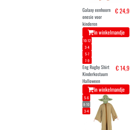
3-4
5-6
Vampier kind
€ 8,9
kostuum
In winkelmandje
5-6
soldaat leger
€ 17,9
kostuum voor