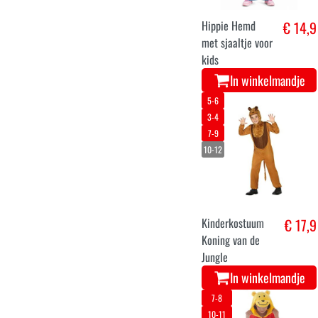
8-9
6-7
Ninja
€ 15,5
verkleedpak voor
jongens
In winkelmandje
95
105
115
125
Onesie Cheshire
€ 24,9