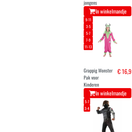
Eenhoorn
€ 24,9
regenboog
onesie stars
In winkelmandje
8-10
4-5
5-7
11-13
Kerst elf
€ 19,9
kostuum voor
kinderen
In winkelmandje
3-4