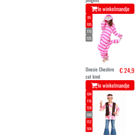
Spons kostuum
€ 17,9
voor kinderen
In winkelmandje
3-4
5-6
7-8
8-10
darth maul
€ 19,9
kostuum voor
kinderen
In winkelmandje
4-5