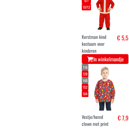
6/7
10/12
Kerstman kind
€ 5,5
kostuum voor
kinderen
In winkelmandje
116
128
140
152
164
Vestje/hemd
€ 7,9
clown met print