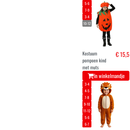
5-6
7-9
3-4
10-12
Kostuum
€ 15,5
pompoen kind
met muts
In winkelmandje
3-4
4-5
7-8
9-10
11-12
5-6
6-7