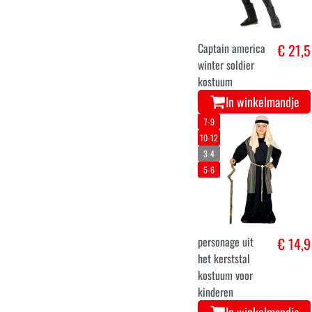
8-10
5-6
7-8
AV4 Wasp
€ 22
verkleedpak voor
jongens
In winkelmandje
9-11
3-5
5-7
7-9
11-13
Grappig Monster
€ 16,9