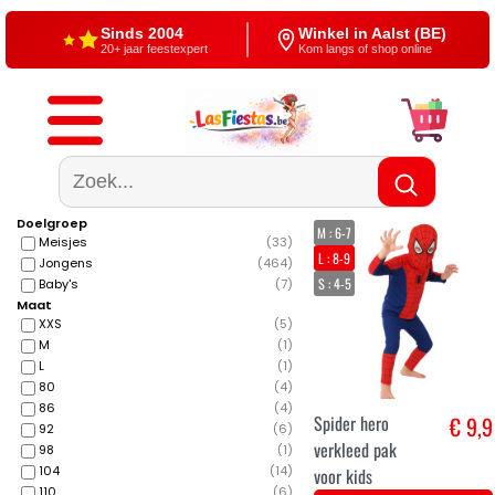
Gratis verzending
4,5/5 — Google
Vanaf €60
500+ reviews
Doelgroep
M : 6-7
Meisjes
(
33
)
L : 8-9
Jongens
(
464
)
S : 4-5
Baby's
(
7
)
Maat
XXS
(
5
)
M
(
1
)
L
(
1
)
80
(
4
)
86
(
4
)
Spider hero
€ 9,9
92
(
6
)
verkleed pak
98
(
1
)
104
(
14
)
voor kids
110
(
6
)