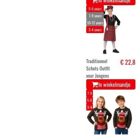
Pak voor
Kinderen
In winkelmandje
5-7
3-4
Captain america
€ 21,5
winter soldier
kostuum
In winkelmandje
7-9
10-12
3-4
5-6