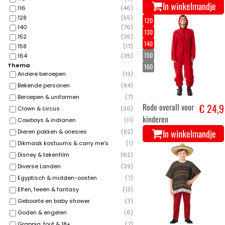
In winkelmandje
116
(
46
)
128
(
55
)
120
140
(
76
)
130
152
(
35
)
140
158
(
17
)
150
164
(
35
)
Thema
160
Andere beroepen
(
13
)
Bekende personen
(
84
)
Beroepen & uniformen
(
7
)
Rode overall voor
€ 24,9
Clown & circus
(
30
)
kinderen
Cowboys & indianen
(
11
)
In winkelmandje
Dieren pakken & onesies
(
52
)
Dikmaak kostuums & carry me's
(
1
)
Disney & tekenfilm
(
62
)
Diverse Landen
(
29
)
Egyptisch & midden-oosten
(
7
)
Elfen, feeën & fantasy
(
13
)
Geboorte en baby shower
(
3
)
Goden & engelen
(
6
)
Grappig, fout & 18+
(
7
)