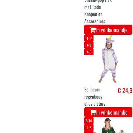
Luxe lederen
€ 39,9
tiroler broek
voor kinderen
In winkelmandje
0-6 M
12-24 M
6-12 M
Baby Rendierpak
€ 16,2
met Gewei -
Kerstkostuum
In winkelmandje