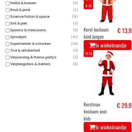
Politie & boeven
(
6
)
8-10
Rock & punk
(
2
)
Science fiction & space
(
15
)
Sint & piet
(
3
)
Kerst kostuum
€ 13,9
Spaans & mexicaans
(
9
)
kind jongen
Sprookjes
(
40
)
Superhelden & schurken
(
49
)
In winkelmandje
Tirol & oktoberfest
(
4
)
10-13
Verjaardag & thema party's
(
3
)
Verpleegsters & dokters
(
6
)
Kerstman
€ 29,9
kostuum voor
kids
In winkelmandje