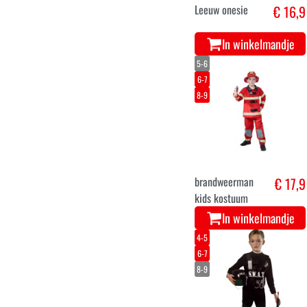
Leeuw onesie
€ 16,9
In winkelmandje
5-6
6-7
8-9
brandweerman
€ 17,9
kids kostuum
In winkelmandje
4-5
6-7
8-9