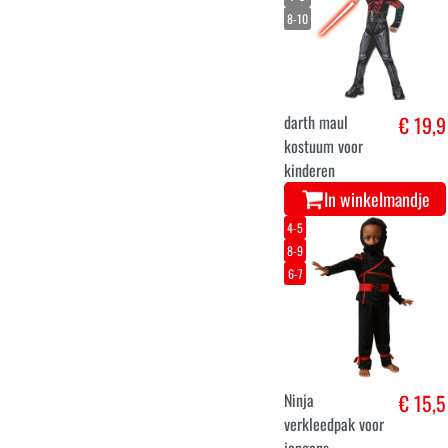
the dark kind
In winkelmandje
8-10
4-5
5-7
11-13
Bijbels koning
€ 17
kostuum voor
kinderen
In winkelmandje
4/6
7/8
1/3