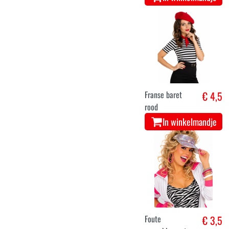
Franse baret
€ 4,5
rood
In winkelmandje
Foute
€ 3,5