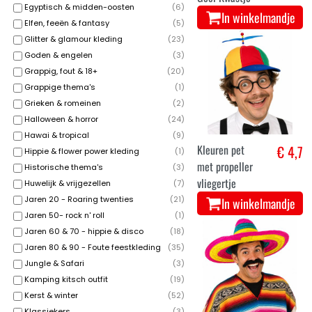
Egyptisch & midden-oosten
(
6
)
In winkelmandje
Elfen, feeën & fantasy
(
5
)
Glitter & glamour kleding
(
23
)
Goden & engelen
(
3
)
Grappig, fout & 18+
(
20
)
Grappige thema's
(
1
)
Grieken & romeinen
(
2
)
Halloween & horror
(
24
)
Hawai & tropical
(
9
)
Kleuren pet
€ 4,7
Hippie & flower power kleding
(
1
)
met propeller
Historische thema's
(
3
)
vliegertje
Huwelijk & vrijgezellen
(
7
)
Jaren 20 - Roaring twenties
(
21
)
In winkelmandje
Jaren 50- rock n' roll
(
1
)
Jaren 60 & 70 - hippie & disco
(
18
)
Jaren 80 & 90 - Foute feestkleding
(
35
)
Jungle & Safari
(
3
)
Kamping kitsch outfit
(
19
)
Kerst & winter
(
52
)
Klassiekers
(
3
)