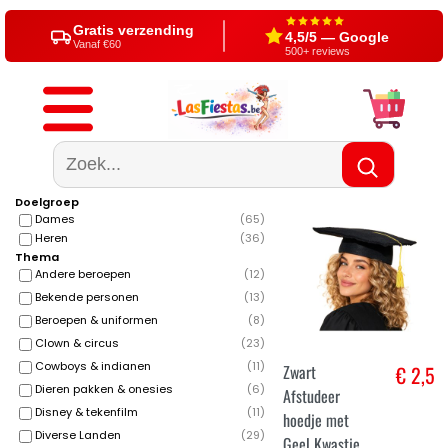
Gratis verzending
4,5/5 — Google
Vanaf €60
500+ reviews
Doelgroep
Dames
(
65
)
Heren
(
36
)
Thema
Andere beroepen
(
12
)
Bekende personen
(
13
)
Beroepen & uniformen
(
8
)
Clown & circus
(
23
)
Cowboys & indianen
(
11
)
Zwart
€ 2,5
Dieren pakken & onesies
(
6
)
Afstudeer
Disney & tekenfilm
(
11
)
hoedje met
Diverse Landen
(
29
)
Geel Kwastje