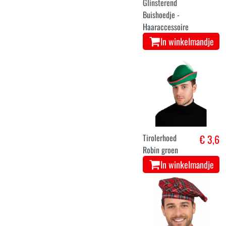
Glinsterend
Buishoedje -
Haaraccessoire
In winkelmandje
Tirolerhoed
€ 3,6
Robin groen
In winkelmandje