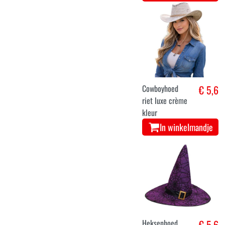
Cowboyhoed
€ 5,6
riet luxe crème
kleur
In winkelmandje
Heksenhoed
€ 5,6