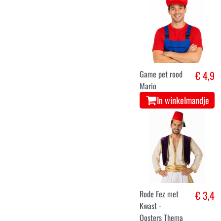
Game pet rood
€ 4,9
Mario
In winkelmandje
Rode Fez met
€ 3,4
Kwast -
Oosters Thema