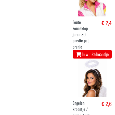
Foute
€ 2,4
zonneklep
jaren 80
plastic pet
oranje
In winkelmandje
Engelen
€ 2,6
kroontje /