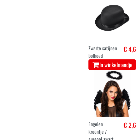
Zwarte satijnen
€ 4,6
bolhoed
In winkelmandje
Engelen
€ 2,6
kroontje /
aureool zwart