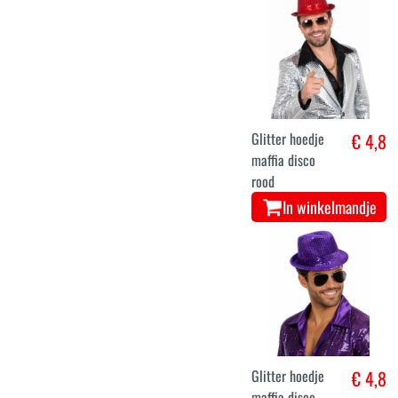
Glitter hoedje
€ 4,8
maffia disco
rood
In winkelmandje
Glitter hoedje
€ 4,8
maffia disco