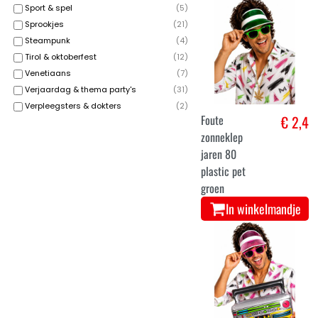
Sport & spel
(
5
)
Sprookjes
(
21
)
Steampunk
(
4
)
Tirol & oktoberfest
(
12
)
Venetiaans
(
7
)
Verjaardag & thema party's
(
31
)
Verpleegsters & dokters
(
2
)
Foute
€ 2,4
zonneklep
jaren 80
plastic pet
groen
In winkelmandje