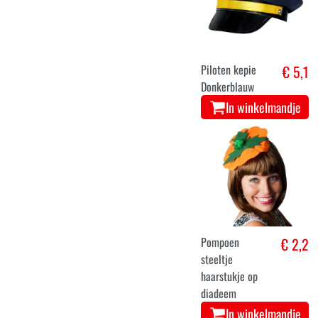
Piloten kepie
€ 5,1
Donkerblauw
In winkelmandje
Pompoen
€ 2,2
steeltje
haarstukje op
diadeem
In winkelmandje