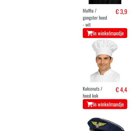
Maffia /
€ 3,9
gangster hoed
- wit
In winkelmandje
Koksmuts /
€ 4,4
hoed kok
In winkelmandje