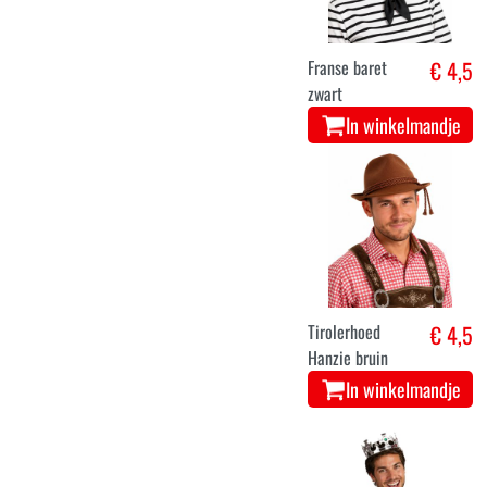
Franse baret
€ 4,5
zwart
In winkelmandje
Tirolerhoed
€ 4,5
Hanzie bruin
In winkelmandje