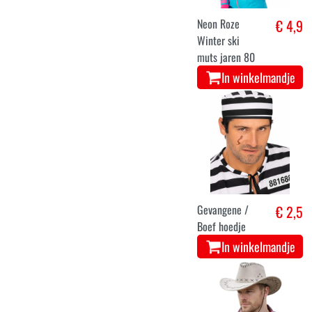
Neon Roze
€ 4,9
Winter ski
muts jaren 80
In winkelmandje
Gevangene /
€ 2,5
Boef hoedje
In winkelmandje