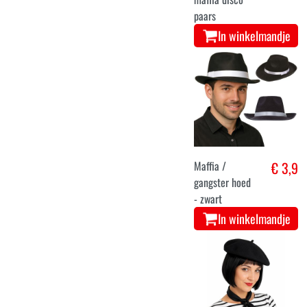
paars
In winkelmandje
Maffia /
€ 3,9
gangster hoed
- zwart
In winkelmandje