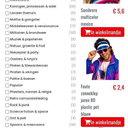
Koningen, prinsessen & adel
(
16
)
Sombrero
€ 5,6
Landen thema's
(
5
)
multicolor
Maffia & gangster
(
5
)
mexico
Middeleeuwen & renaissance
(
17
)
In winkelmandje
Militairen & brandweer
(
10
)
Muziek & popsterren
(
9
)
Natuur, groente & fruit
(
2
)
Nieuwjaar & party
(
2
)
Oosters & ninja's
(
6
)
Piloten & Stewardessen
(
1
)
Piraten & vikingen
(
7
)
Politie & boeven
(
2
)
Foute
€ 2,4
Populair
(
2
)
Priesters, nonnen & religie
(
1
)
zonneklep
Retro carnavalskleding
(
1
)
jaren 80
Rock & punk
(
2
)
plastic pet
Science fiction & space
(
1
)
blauw
Sint & piet
(
4
)
In winkelmandje
Spaans & mexicaans
(
16
)