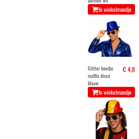
aureool wit
In winkelmandje
Glitter hoedje
€ 4,8
maffia disco
blauw
In winkelmandje