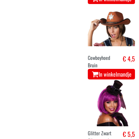
Cowboyhoed
€ 4,5
Bruin
In winkelmandje
Glitter Zwart
€ 5,5