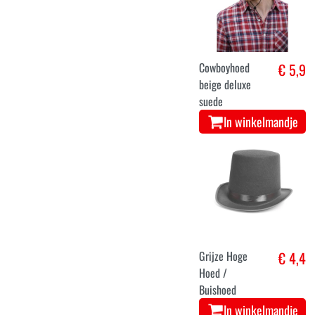
Cowboyhoed
€ 5,9
beige deluxe
suede
In winkelmandje
Grijze Hoge
€ 4,4
Hoed /
Buishoed
In winkelmandje