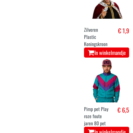
Zilveren
€ 1,9
Plastic
Koningskroon
In winkelmandje
Pimp pet Play
€ 6,5
roze foute
jaren 80 pet
In winkelmandje