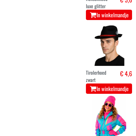
luxe glitter
In winkelmandje
Tirolerhoed
€ 4,6
zwart
In winkelmandje