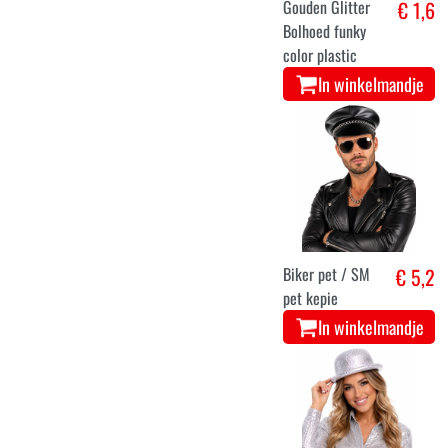
Gouden Glitter
€ 1,6
Bolhoed funky
color plastic
In winkelmandje
Biker pet / SM
€ 5,2
pet kepie
In winkelmandje