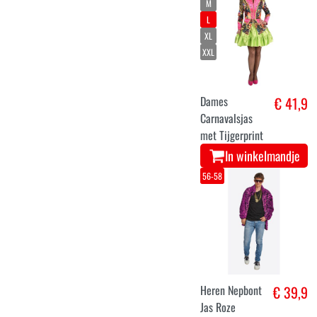
M
L
XL
XXL
Dames
€ 41,9
Carnavalsjas
met Tijgerprint
In winkelmandje
56-58
Heren Nepbont
€ 39,9
Jas Roze