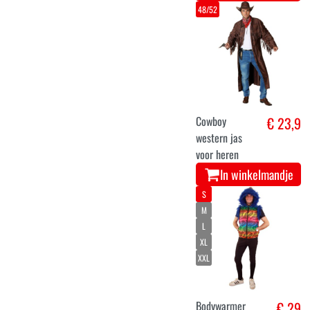
48/52
Cowboy
€ 23,9
western jas
voor heren
In winkelmandje
S
M
L
XL
XXL
Bodywarmer
€ 29