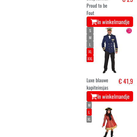
Proud to be
Fout
In winkelmandje
S
M
L
XL
XXL
Luxe blauwe
€ 41,9
kapiteinsjas
In winkelmandje
M
L
XL