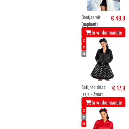
Bontjas wit
€ 49,9
(nepbont)
In winkelmandje
S
M
XL
Satijnen disco
€ 17,9
jasje - Zwart
In winkelmandje
S
M
XL