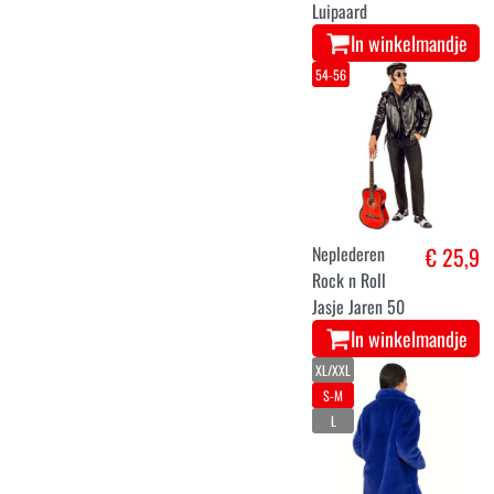
Luipaard
In winkelmandje
54-56
Neplederen
€ 25,9
Rock n Roll
Jasje Jaren 50
In winkelmandje
XL/XXL
S-M
L