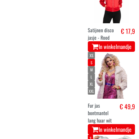
Satijnen disco
€ 17,9
jasje - Rood
In winkelmandje
XS
S
M
L
XL
XXL
Fur jas
€ 49,9
bontmantel
lang haar wit
In winkelmandje
S