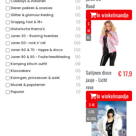
Cowboys & indianen
(
2
)
Rood
Dieren pakken & onesies
(
1
)
In winkelmandje
Glitter & glamour kleding
(
2
)
Grappig, fout & 18+
(
1
)
S
Historische thema's
(
1
)
M
Jaren 20 - Roaring twenties
(
2
)
XL
Jaren 50- rock n' roll
(
12
)
Jaren 60 & 70 - hippie & disco
(
12
)
Jaren 80 & 90 - Foute feestkleding
(
5
)
Kamping kitsch outfit
(
4
)
Klassiekers
(
2
)
Satijnen disco
€ 17,9
Koningen, prinsessen & adel
(
1
)
jasje - Licht
Muziek & popsterren
(
1
)
rose
Populair
(
1
)
In winkelmandje
S-M
L/XL
XL/XXL