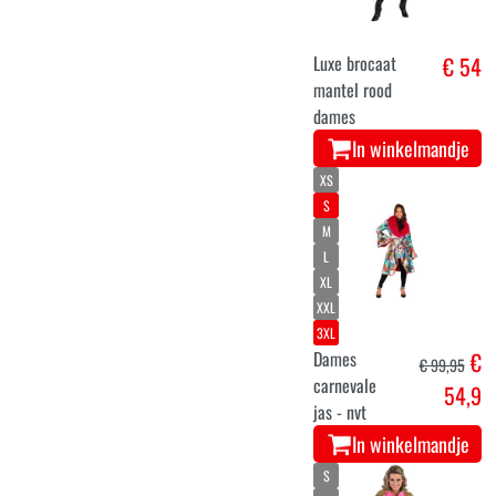
Luxe brocaat
€ 54
mantel rood
dames
In winkelmandje
XS
S
M
L
XL
XXL
3XL
Dames
€
€ 99,95
carnevale
54,9
jas - nvt
In winkelmandje
S