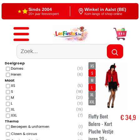
Sinds 2004
Winkel in Aalst (BE)
20+ jaar feestexpert
Kom langs of shop online
Gratis verzending
4,5/5 — Google
Vanaf €60
500+ reviews
Doelgroep
XS
Dames
(
11
)
S
Heren
(
6
)
M
Maat
XS
(
5
)
L
S
(
18
)
XL
M
(
21
)
XXL
L
(
11
)
XL
(
19
)
Fluffy Bont
€ 34,9
XXL
(
7
)
Thema
Bolero - Kort
Beroepen & uniformen
(
1
)
Pluche Vestje
Clown & circus
(
4
)
jaren 20 -