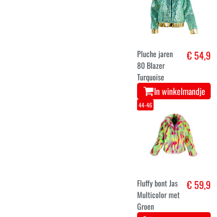
Pluche jaren
€ 54,9
80 Blazer
Turquoise
In winkelmandje
44-46
Fluffy bont Jas
€ 59,9
Multicolor met
Groen