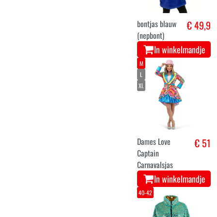
bontjas blauw
€ 49,9
(nepbont)
In winkelmandje
M
L
XL
Dames Love
€ 51
Captain
Carnavalsjas
In winkelmandje
40-42