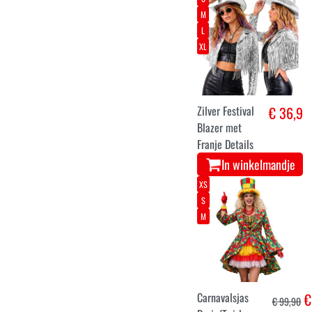
M
L
XL
Zilver Festival
€ 36,9
Blazer met
Franje Details
In winkelmandje
XS
S
M
Carnavalsjas
€
€ 99,90