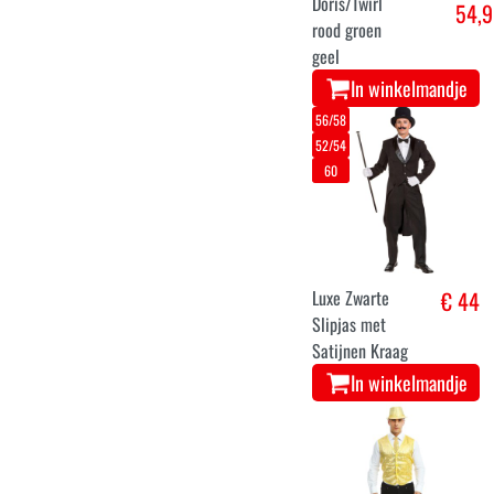
Doris/Twirl
54,9
rood groen
geel
In winkelmandje
56/58
52/54
60
Luxe Zwarte
€ 44
Slipjas met
Satijnen Kraag
In winkelmandje