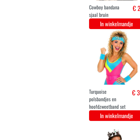
Bandana sjaal
€ 2
camouflage
In winkelmandje
Zwarte Kat Oortjes
€ 2
Hoofdband met