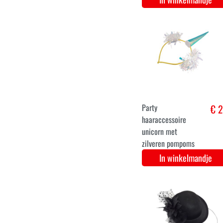
verschillende
kleuren
In winkelmandje
Hippie haarbandje
€ 2
met bloemen
(margriet)
In winkelmandje