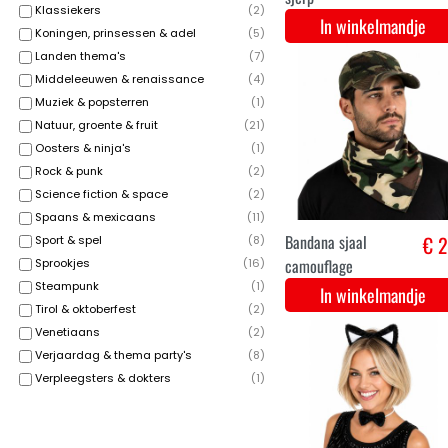
Klassiekers
(
2
)
Koningen, prinsessen & adel
(
5
)
Landen thema's
(
7
)
Middeleeuwen & renaissance
(
4
)
Cowboy bandana
€ 2
Muziek & popsterren
(
1
)
sjaal rood
Natuur, groente & fruit
(
21
)
In winkelmandje
Oosters & ninja's
(
1
)
Rock & punk
(
2
)
Science fiction & space
(
2
)
Spaans & mexicaans
(
11
)
Sport & spel
(
8
)
Sprookjes
(
16
)
Steampunk
(
1
)
Tirol & oktoberfest
(
2
)
Venetiaans
(
2
)
Fluogroene
€ 3
Verjaardag & thema party's
(
8
)
Verpleegsters & dokters
(
1
)
polsbandjes en
hoofdzweetband set
In winkelmandje