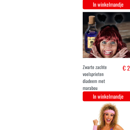
accessoire
/diadeem
In winkelmandje
Engelen kroontje /
€ 2
aureool rood
In winkelmandje