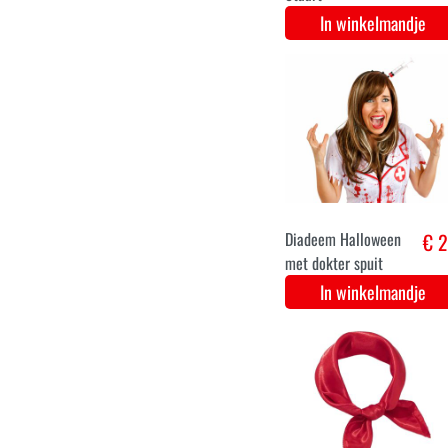
Rendier diadeem
€ 2
luxe met
kerstballen
In winkelmandje