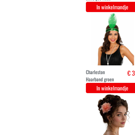
rekker, voile en
pluim
In winkelmandje
Haarband
€ 2
rockabilly met
bolletjes Rood
In winkelmandje