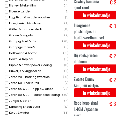
Disney & tekenfilm
(
24
)
In winkelmandje
Diverse Landen
(
7
)
Egyptisch & midden-oosten
(
1
)
Elfen, feeën & fantasy
(
9
)
Glitter & glamour kleding
(
17
)
Goden & engelen
(
2
)
Grappig, fout & 18+
(
20
)
Grappige thema's
(
5
)
Halloween & horror
(
81
)
Hawai & tropical
(
11
)
Felroze polsbandjes
€ 3
Hippie & flower power kleding
(
6
)
en hoofdzweetband
Huwelijk & vrijgezellen
(
8
)
set
Jaren 20 - Roaring twenties
(
16
)
In winkelmandje
Jaren 50- rock n' roll
(
7
)
Jaren 60 & 70 - hippie & disco
(
29
)
Jaren 80 & 90 - Foute feestkleding
(
30
)
Jungle & Safari
(
4
)
Kamping kitsch outfit
(
17
)
Kerst & winter
(
35
)