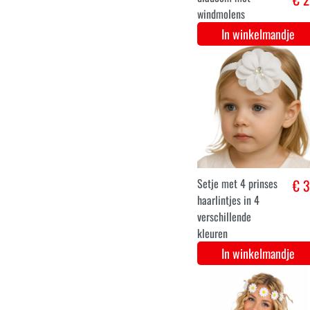
Haarspeld
In winkelmandje
Minnie diadeem
€ 4
rode strik met
bollen
In winkelmandje