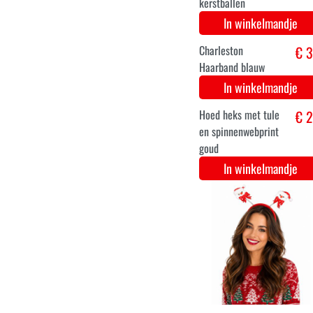
Muis setje met
€ 2
oortjes, staart en
strik
In winkelmandje