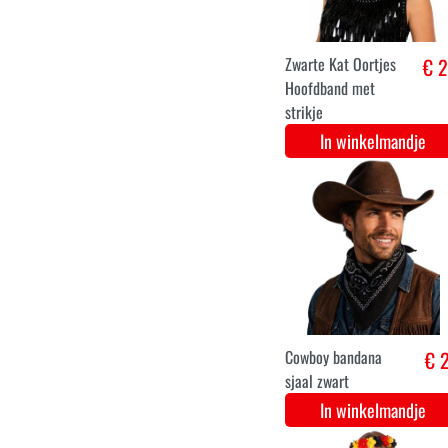
Bij voelsprieten
€ 2
diadeem
In winkelmandje