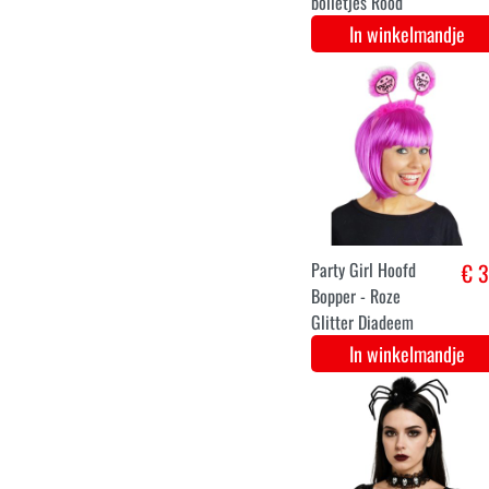
In winkelmandje
Hippie set
€ 3
oorbellen,
halsketting en
haarband - Zilver
In winkelmandje