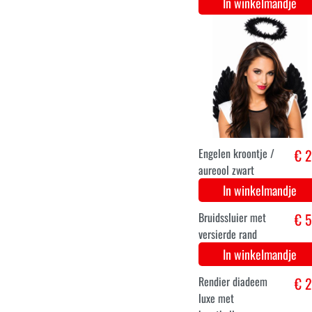
Glinsterend
Buishoedje -
Haaraccessoire
In winkelmandje
Minnie Mouse
€ 3
oortjes met rode
strik luxe
In winkelmandje