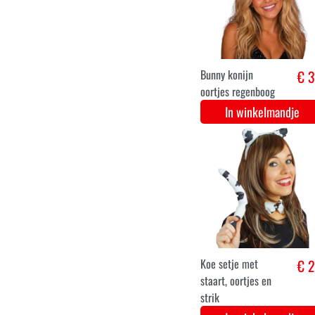
Paarse polsbandjes
€ 3
en hoofdzweetband
set
In winkelmandje
Glitter Zwart
€ 5