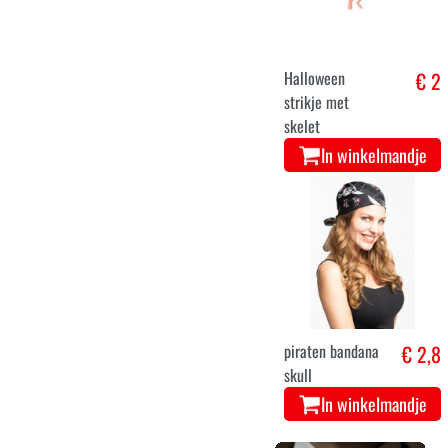
Halloween
€ 2
strikje met
skelet
In winkelmandje
piraten bandana
€ 2,8
skull
In winkelmandje