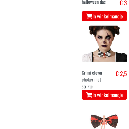
halloween das
€ 3
In winkelmandje
Crimi clown
€ 2,5
choker met
strikje
In winkelmandje