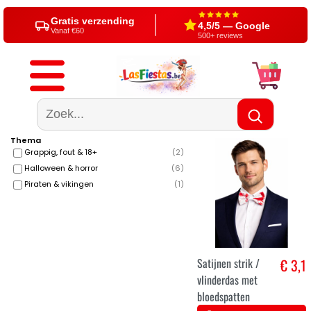
Gratis verzending
4,5/5 — Google
Vanaf €60
500+ reviews
Thema
Grappig, fout & 18+
(
2
)
Halloween & horror
(
6
)
Piraten & vikingen
(
1
)
Satijnen strik /
€ 3,1
vlinderdas met
bloedspatten