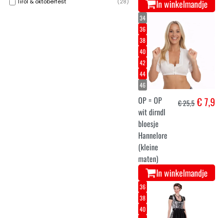
Tirol & oktoberfest
(
28
)
In winkelmandje
34
36
38
40
42
44
46
OP = OP
€ 7,9
€ 25,5
wit dirndl
bloesje
Hannelore
(kleine
maten)
In winkelmandje
36
38
40