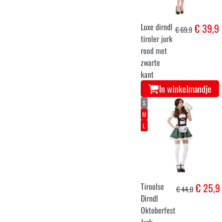
Luxe dirndl
€ 39,9
€ 69,9
tiroler jurk
rood met
zwarte
kant
In winkelmandje
S
M
L
Tiroolse
€ 25,9
€ 44,0
Dirndl
Oktoberfest