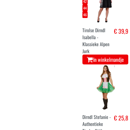
42
44
46
Tirolse Dirndl
€ 39,9
Isabella -
Klassieke Alpen
Jurk
In winkelmandje
Dirndl Stefanie -
€ 25,8
Authentieke