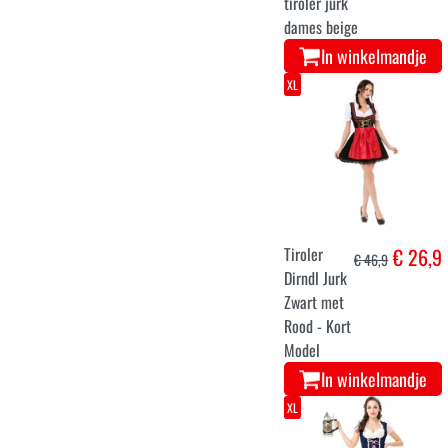
tiroler jurk
dames beige
In winkelmandje
XL
Tiroler
€ 26,9
€ 46,9
Dirndl Jurk
Zwart met
Rood - Kort
Model
In winkelmandje
XL