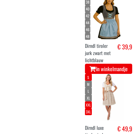
38
40
42
44
46
48
Dirndl tiroler
€ 39,9
jurk zwart met
lichtblauw
In winkelmandje
S
M
L
XL
XXL
3XL
Dirndl luxe
€ 49,9