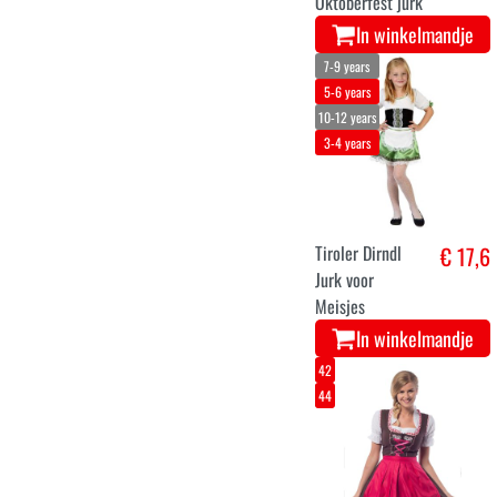
Oktoberfest jurk
In winkelmandje
7-9 years
5-6 years
10-12 years
3-4 years
Tiroler Dirndl
€ 17,6
Jurk voor
Meisjes
In winkelmandje
42
44