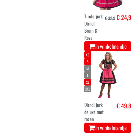
Tirolerjurk
€ 24,9
€ 32,9
Dirndl -
Bruin &
Roze
In winkelmandje
XS
S
M
L
XL
XXL
Dirndl jurk
€ 49,8
deluxe met
rozen
In winkelmandje