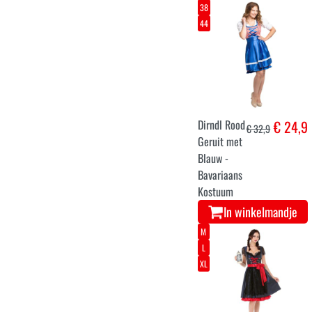
38
44
Dirndl Rood
€ 24,9
€ 32,9
Geruit met
Blauw -
Bavariaans
Kostuum
In winkelmandje
M
L
XL