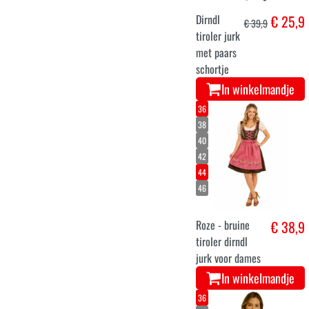
Dirndl
€ 25,9
€ 39,9
tiroler jurk
met paars
schortje
In winkelmandje
36
38
40
42
44
46
Roze - bruine
€ 38,9
tiroler dirndl
jurk voor dames
In winkelmandje
36