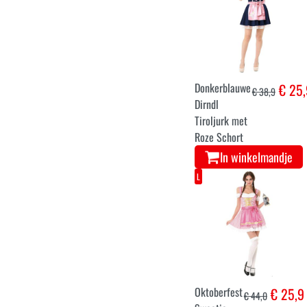
Donkerblauwe
€ 25,
€ 38,9
Dirndl
Tiroljurk met
Roze Schort
In winkelmandje
L
Oktoberfest
€ 25,9
€ 44,0