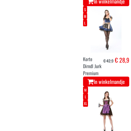
In winkelmandje
S
M
L
Korte
€ 28,9
€ 42,9
Dirndl Jurk
Premium
In winkelmandje
M
L
XL