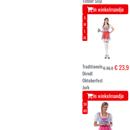
Tiroler Stijl
In winkelmandje
S
M
L
XL
Traditionele
€ 23,9
€ 36,9
Dirndl
Oktoberfest
Jurk
In winkelmandje
38
40