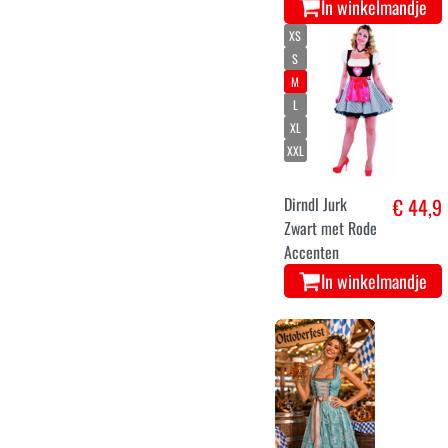
In winkelmandje
XS
S
M
L
XL
XXL
Dirndl Jurk
€ 44,9
Zwart met Rode
Accenten
In winkelmandje