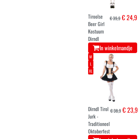
Tiroolse
€ 24,9
€ 39,9
Beer Girl
Kostuum
Dirndl
In winkelmandje
M
L
XL
Dirndl Tirol
€ 23,9
€ 38,9
Jurk -
Traditioneel
Oktoberfest