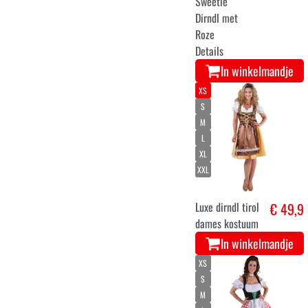
Sweetie
Dirndl met
Roze
Details
In winkelmandje
XS
S
M
L
XL
XXL
Luxe dirndl tirol
€ 49,9
dames kostuum
In winkelmandje
XS
S
M