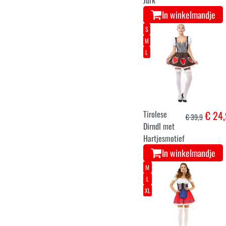
Jurk
In winkelmandje
S
M
L
Tirolese
€ 24,
€ 39,9
Dirndl met
Hartjesmotief
In winkelmandje
M
L
XL