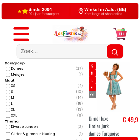
Sinds 2004
Winkel in Aalst (BE)
20+ jaar feestexpert
Kom langs of shop online
Gratis verzending
4,5/5 — Google
Vanaf €60
500+ reviews
Doelgroep
S
Dames
(
27
)
M
Meisjes
(
1
)
L
Maat
XS
(
4
)
XL
S
(
10
)
XXL
M
(
14
)
L
(
15
)
XL
(
13
)
XXL
(
6
)
Dirndl luxe
€ 49,9
Thema
tiroler jurk
Diverse Landen
(
2
)
dames Turquoise
Glitter & glamour kleding
(
1
)