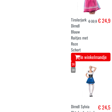
Tirolerjurk
€ 24,9
€ 32,9
Dirndl
Blauw
Ruitjes met
Roze
Schort
In winkelmandje
36
38
Dirndl Sylvia
€ 24,5