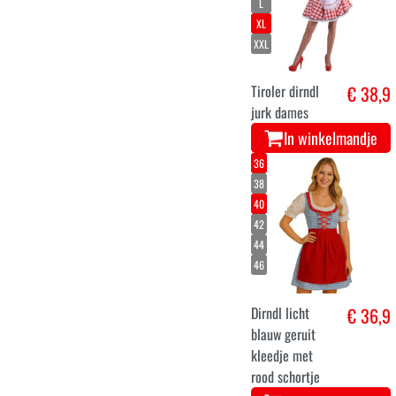
L
XL
XXL
Tiroler dirndl
€ 38,9
jurk dames
In winkelmandje
36
38
40
42
44
46
Dirndl licht
€ 36,9
blauw geruit
kleedje met
rood schortje