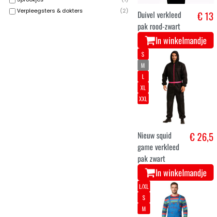
Verpleegsters & dokters
(
2
)
Duivel verkleed
€ 13
pak rood-zwart
In winkelmandje
S
M
L
XL
XXL
Nieuw squid
€ 26,5
game verkleed
pak zwart
In winkelmandje
L/XL
S
M