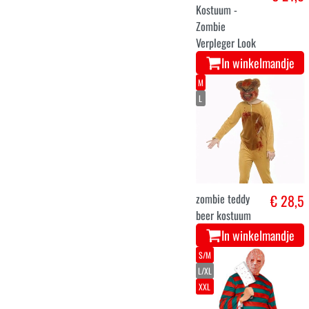
Kostuum -
Zombie
Verpleger Look
In winkelmandje
M
L
zombie teddy
€ 28,5
beer kostuum
In winkelmandje
S/M
L/XL
XXL