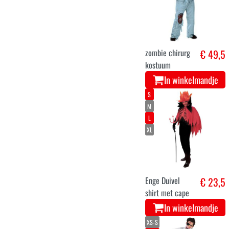
zombie chirurg
€ 49,5
kostuum
In winkelmandje
S
M
L
XL
Enge Duivel
€ 23,5
shirt met cape
In winkelmandje
XS-S