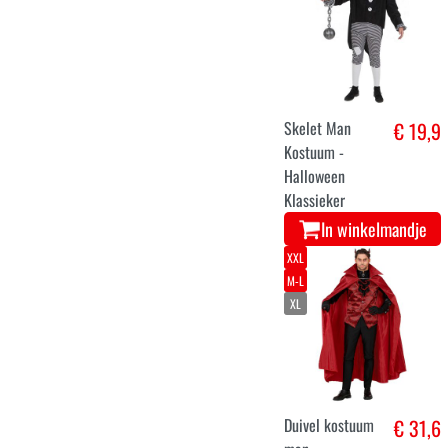
Skelet Man
€ 19,9
Kostuum -
Halloween
Klassieker
In winkelmandje
XXL
M-L
XL
Duivel kostuum
€ 31,6