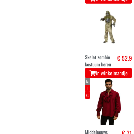
Skelet zombie
€ 52,9
kostuum heren
In winkelmandje
M
L
XL
Middeleeuws
€ 21