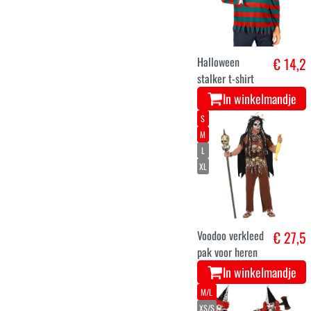
Halloween
€ 14,2
stalker t-shirt
In winkelmandje
S
M
L
XL
Voodoo verkleed
€ 27,5
pak voor heren
In winkelmandje
M/L
XS/S