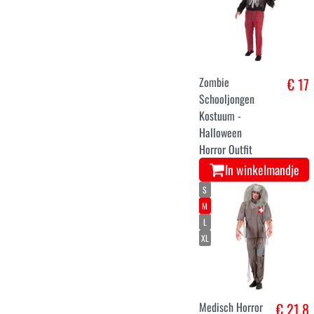
Zombie
€ 17
Schooljongen
Kostuum -
Halloween
Horror Outfit
In winkelmandje
S
M
L
XL
Medisch Horror
€ 21,8