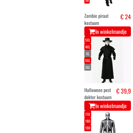
58
Zombie piraat
€ 24
kostuum
In winkelmandje
5XL
4XL
XL
XXL
3XL
Halloween pest
€ 39,9
dokter kostuum
In winkelmandje
170
180
190