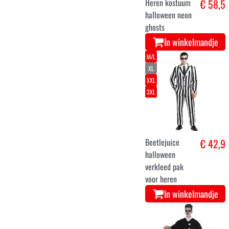
Heren kostuum
€ 58,5
halloween neon
ghosts
In winkelmandje
M/L
XL
XXL
3XL
Beetlejuice
€ 42,9
halloween
verkleed pak
voor heren
In winkelmandje