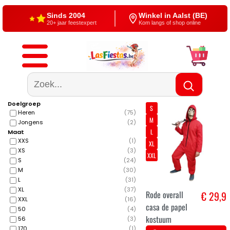
Sinds 2004
Winkel in Aalst (BE)
20+ jaar feestexpert
Kom langs of shop online
Gratis verzending
4,5/5 — Google
Vanaf €60
500+ reviews
Doelgroep
S
Heren
(
75
)
M
Jongens
(
2
)
L
Maat
XXS
(
1
)
XL
XS
(
3
)
XXL
S
(
24
)
M
(
30
)
L
(
31
)
XL
(
37
)
Rode overall
€ 29,9
XXL
(
16
)
casa de papel
50
(
4
)
kostuum
56
(
3
)
170
(
1
)