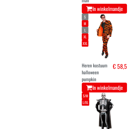
man
In winkelmandje
S
M
L
XL
XXL
Heren kostuum
€ 58,5
halloween
pumpkin
In winkelmandje
S/M
L/XL