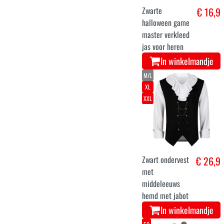
Zwarte
€ 16,9
halloween game
master verkleed
jas voor heren
In winkelmandje
M/L
XL
XXL
Zwart ondervest
€ 26,9
met
middeleeuws
hemd met jabot
In winkelmandje