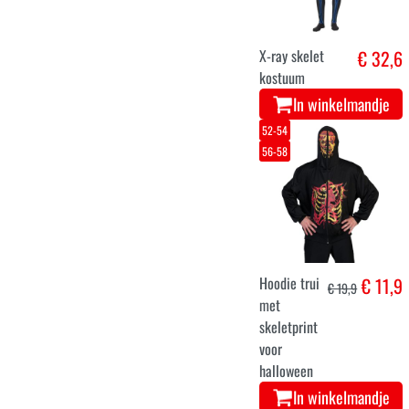
X-ray skelet
€ 32,6
kostuum
In winkelmandje
52-54
56-58
Hoodie trui
€ 11,9
€ 19,9
met
skeletprint
voor
halloween
In winkelmandje