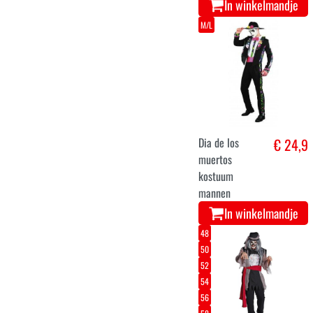
In winkelmandje
M/L
Dia de los
€ 24,9
muertos
kostuum
mannen
In winkelmandje
48
50
52
54
56