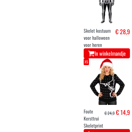
Skelet kostuum
€ 28,9
voor halloween
voor heren
In winkelmandje
XS
Foute
€ 14,9
€ 24,9
Kersttrui
Skeletprint