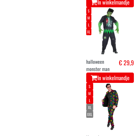
In winkelmandje
S
M
L
XL
halloween
€ 29,9
monster man
In winkelmandje
S
M
L
XL
XXL