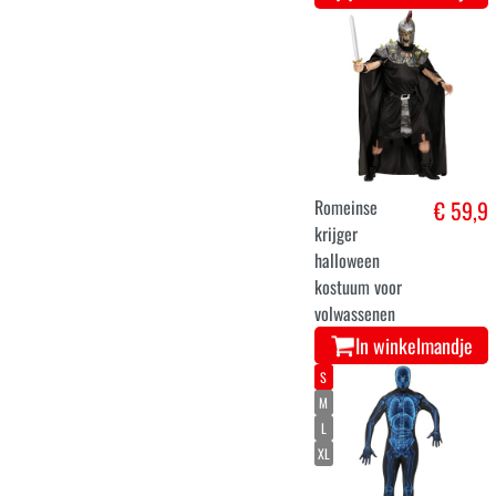
Romeinse
€ 59,9
krijger
halloween
kostuum voor
volwassenen
In winkelmandje
S
M
L
XL