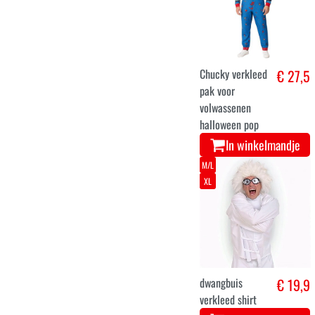
Chucky verkleed
€ 27,5
pak voor
volwassenen
halloween pop
In winkelmandje
M/L
XL
dwangbuis
€ 19,9
verkleed shirt