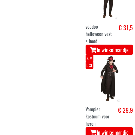
voodoo
€ 31,5
halloween vest
+ hoed
In winkelmandje
S-M
L-XL
Vampier
€ 29,9
kostuum voor
heren
In winkelmandje