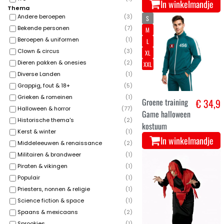
In winkelmandje
Thema
Andere beroepen
(
3
)
S
Bekende personen
(
7
)
M
Beroepen & uniformen
(
1
)
L
Clown & circus
(
3
)
XL
Dieren pakken & onesies
(
2
)
XXL
Diverse Landen
(
1
)
Grappig, fout & 18+
(
5
)
Grieken & romeinen
(
1
)
Groene training
€ 34,9
Halloween & horror
(
77
)
Game halloween
Historische thema's
(
2
)
kostuum
Kerst & winter
(
1
)
In winkelmandje
Middeleeuwen & renaissance
(
2
)
Militairen & brandweer
(
1
)
Piraten & vikingen
(
1
)
Populair
(
1
)
Priesters, nonnen & religie
(
1
)
Science fiction & space
(
1
)
Spaans & mexicaans
(
2
)
Sprookjes
(
1
)