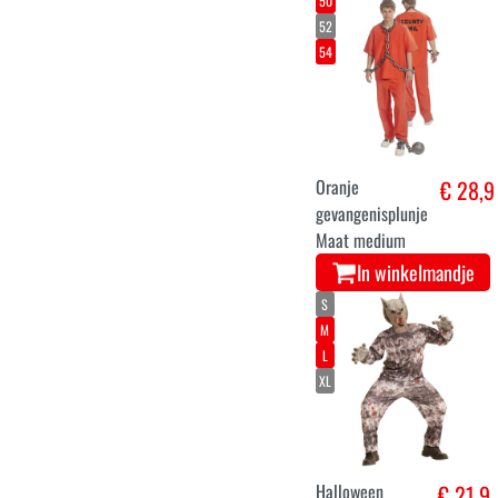
50
52
54
Oranje
€ 28,9
gevangenisplunje
Maat medium
In winkelmandje
S
M
L
XL
Halloween
€ 21,9