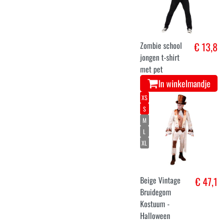
Zombie school
€ 13,8
jongen t-shirt
met pet
In winkelmandje
XS
S
M
L
XL
Beige Vintage
€ 47,1
Bruidegom
Kostuum -
Halloween