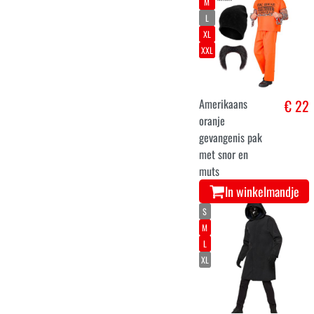
M
L
XL
XXL
Amerikaans
€ 22
oranje
gevangenis pak
met snor en
muts
In winkelmandje
S
M
L
XL