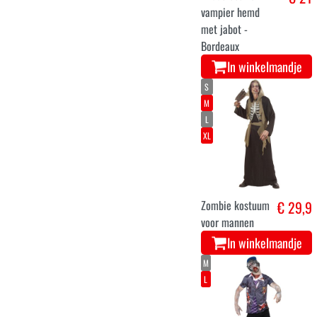
vampier hemd
met jabot -
Bordeaux
In winkelmandje
S
M
L
XL
Zombie kostuum
€ 29,9
voor mannen
In winkelmandje
M
L