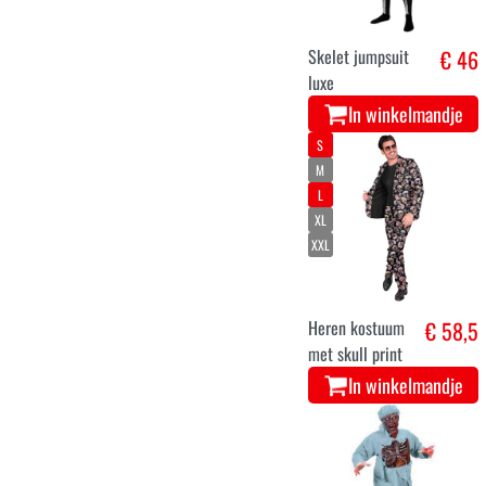
Skelet jumpsuit
€ 46
luxe
In winkelmandje
S
M
L
XL
XXL
Heren kostuum
€ 58,5
met skull print
In winkelmandje