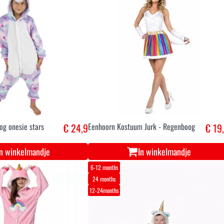
og onesie stars
€ 24,9
Eenhoorn Kostuum Jurk - Regenboog
€ 19
In winkelmandje
In winkelmandje
6-12 months
24 months
12-24months