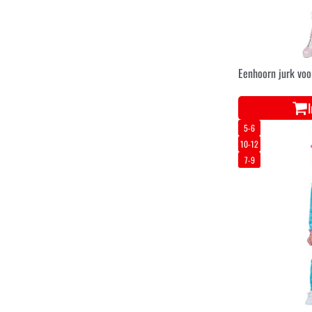
Eenhoorn jurk vo
5-6
10-12
7-9