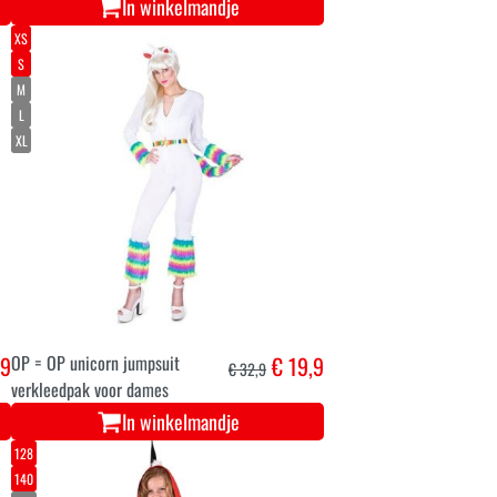
In winkelmandje
XS
S
M
L
XL
,9
OP = OP unicorn jumpsuit
€ 19,9
€ 32,9
verkleedpak voor dames
In winkelmandje
128
140