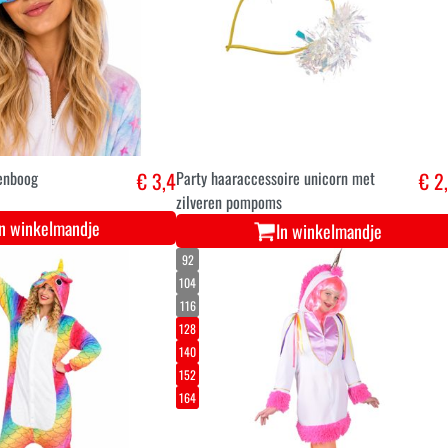
genboog
€ 3,4
Party haaraccessoire unicorn met
€ 2
zilveren pompoms
In winkelmandje
In winkelmandje
92
104
116
128
140
152
164