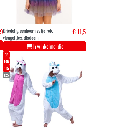
,9
Driedelig eenhoorn setje rok,
€ 11,5
vleugeltjes, diadeem
In winkelmandje
95
105
115
125