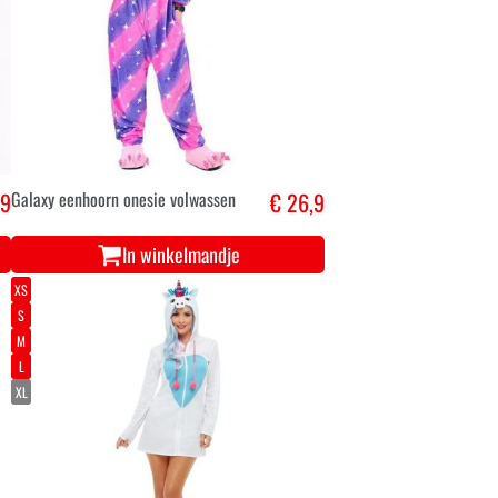
,9
Galaxy eenhoorn onesie volwassen
€ 26,9
In winkelmandje
XS
S
M
L
XL