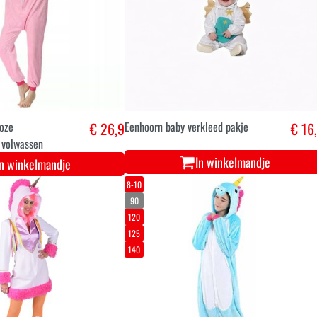
roze
€ 26,9
Eenhoorn baby verkleed pakje
€ 16
 volwassen
In winkelmandje
In winkelmandje
8-10
90
120
125
140