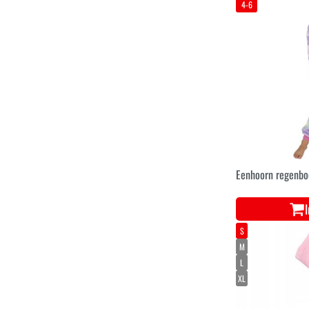
4-6
Eenhoorn regenbo
S
M
L
XL