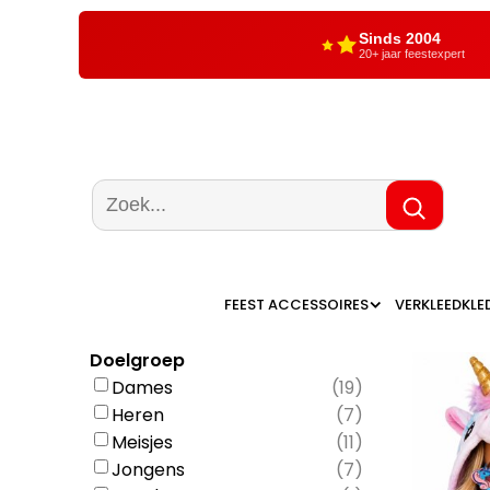
Sinds 2004
20+ jaar feestexpert
FEEST ACCESSOIRES
VERKLEEDKLE
Doelgroep
Dames
(
19
)
Heren
(
7
)
Meisjes
(
11
)
Jongens
(
7
)