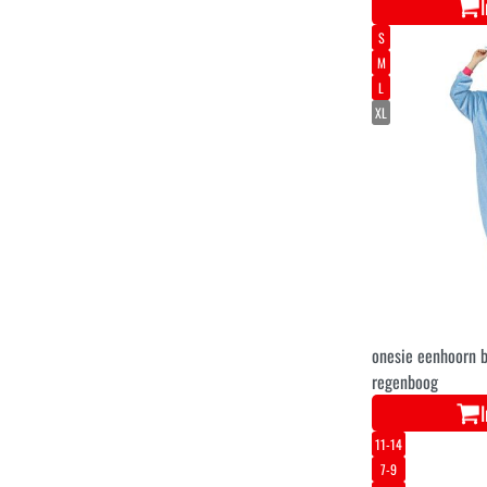
S
M
L
XL
onesie eenhoorn b
regenboog
11-14
7-9