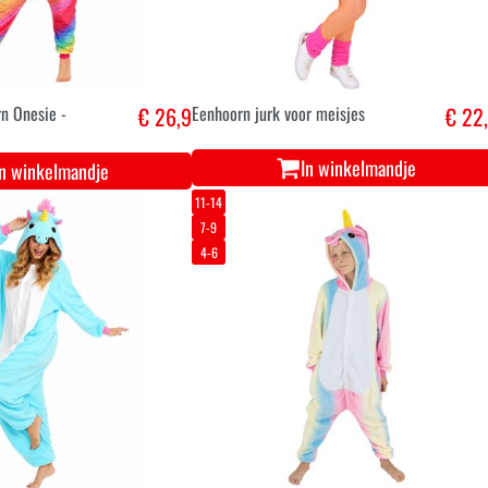
n Onesie -
€ 26,9
Eenhoorn jurk voor meisjes
€ 22
In winkelmandje
In winkelmandje
11-14
7-9
4-6