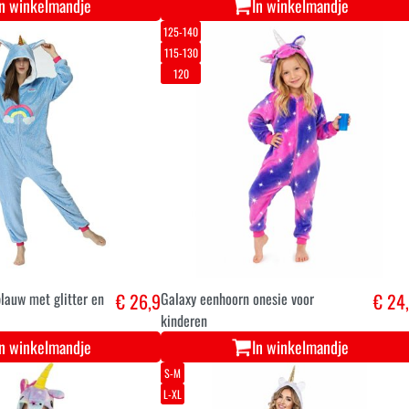
In winkelmandje
In winkelmandje
125-140
115-130
120
lauw met glitter en
€ 26,9
Galaxy eenhoorn onesie voor
€ 24
kinderen
In winkelmandje
In winkelmandje
S-M
L-XL