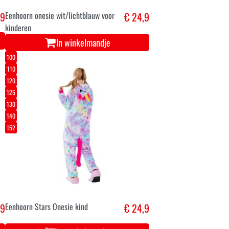
,9
Eenhoorn onesie wit/lichtblauw voor
€ 24,9
kinderen
In winkelmandje
100
110
120
125
130
140
152
,9
Eenhoorn Stars Onesie kind
€ 24,9