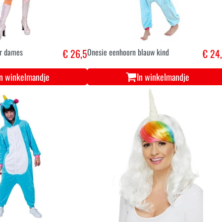
or dames
€ 26,5
Onesie eenhoorn blauw kind
€ 24
In winkelmandje
In winkelmandje