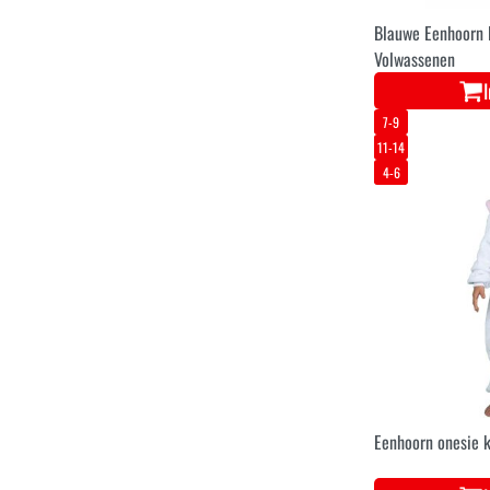
Blauwe Eenhoorn
Volwassenen
7-9
11-14
4-6
Eenhoorn onesie 