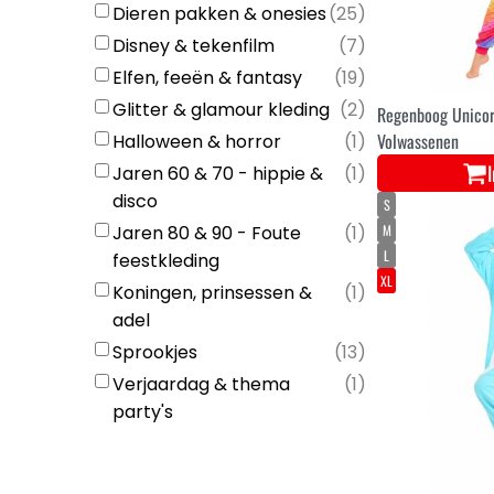
Dieren pakken & onesies
(
25
)
Disney & tekenfilm
(
7
)
Elfen, feeën & fantasy
(
19
)
Glitter & glamour kleding
(
2
)
Regenboog Unicor
Volwassenen
Halloween & horror
(
1
)
Jaren 60 & 70 - hippie &
(
1
)
disco
S
Jaren 80 & 90 - Foute
(
1
)
M
L
feestkleding
XL
Koningen, prinsessen &
(
1
)
adel
Sprookjes
(
13
)
Verjaardag & thema
(
1
)
party's