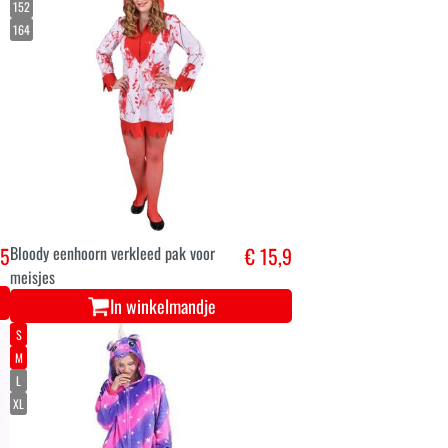
152
164
,5
Bloody eenhoorn verkleed pak voor
€ 15,9
meisjes
In winkelmandje
S
M
L
XL