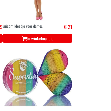
,9
unicorn kleedje voor dames
€ 21
In winkelmandje