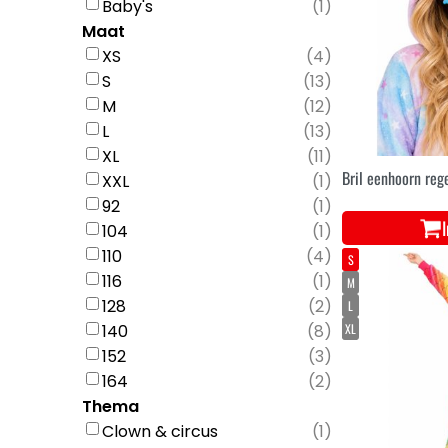
Baby's
(
1
)
Maat
XS
(
4
)
S
(
13
)
M
(
12
)
L
(
13
)
XL
(
11
)
Bril eenhoorn re
XXL
(
1
)
92
(
1
)
104
(
1
)
110
(
4
)
S
116
(
1
)
M
128
(
2
)
L
140
(
8
)
XL
152
(
3
)
164
(
2
)
Thema
Clown & circus
(
1
)