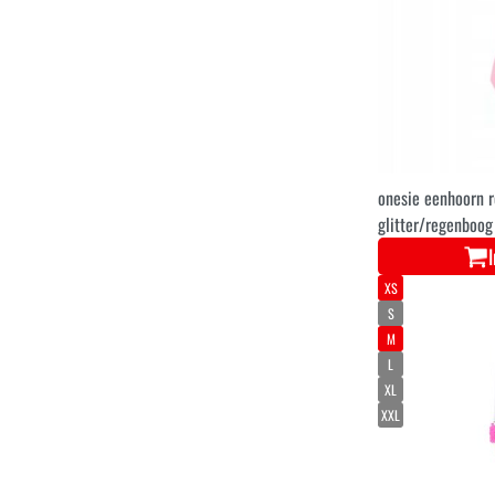
onesie eenhoorn 
glitter/regenboog
XS
S
M
L
XL
XXL