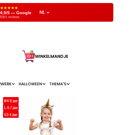
NL
4,5/5 — Google
500+ reviews
WINKELMANDJE
RWERK
HALLOWEEN
THEMA'S
M:4-6 jaar
L: 6-7 jaar
S:3-4 jaar