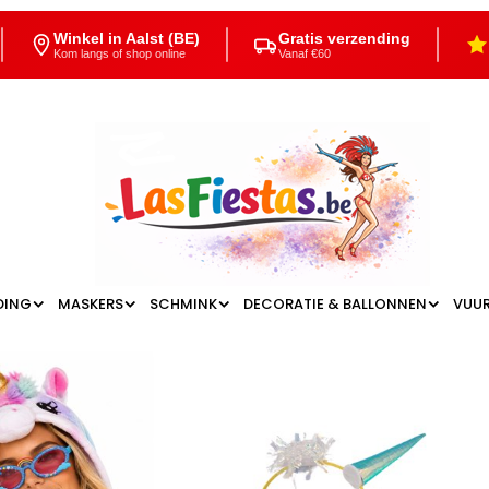
Winkel in Aalst (BE)
Gratis verzending
Kom langs of shop online
Vanaf €60
DING
MASKERS
SCHMINK
DECORATIE & BALLONNEN
VUU