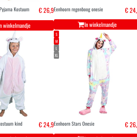
 Pyjama Kostuum
€ 26,9
Eenhoorn regenboog onesie
€ 24
In winkelmandje
In winkelmandje
S
M
L
XL
kostuum kind
€ 24,9
Eenhoorn Stars Onesie
€ 26