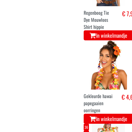
In winkelmandje
M
XL
Regenboog Tie
€ 7,
Dye Mouwloos
Shirt hippie
In winkelmandje