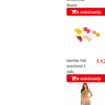
visnet met
€ 3,
emmertje
verschillende
kleuren
In winkelmandje
haarclips fruit
€ 4,
assortiment 5