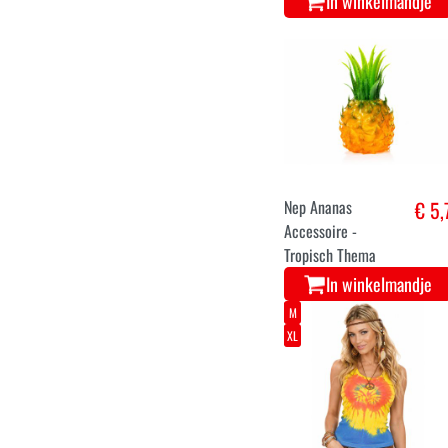
Rode pepers deco
€ 5,
per 4 stuks
In winkelmandje
Nep Ananas
€ 5,
Accessoire -
Tropisch Thema