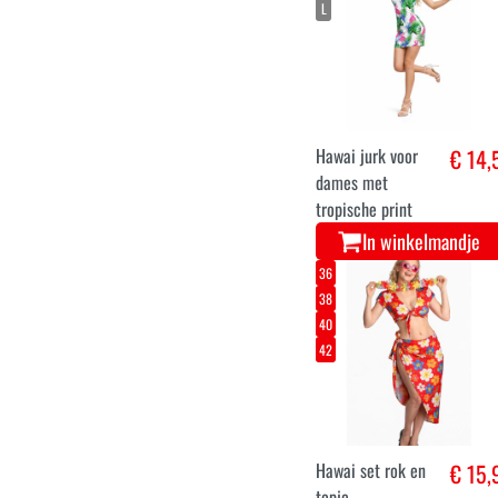
Tropisch Hawai
€ 15,
Shirt
Watermeloen
In winkelmandje
S
M
L
Hawai jurk voor
€ 14,
dames met
tropische print
In winkelmandje
36
38