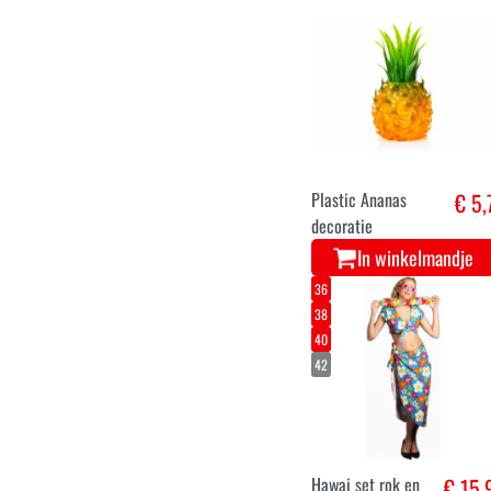
Hawai short zwart
€ 13,
met rode bloemen
In winkelmandje
Plastic Ananas
€ 5,
decoratie
In winkelmandje
36