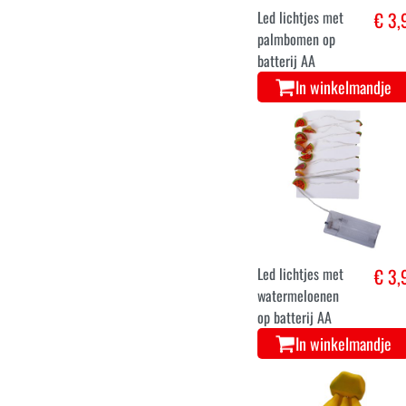
Led lichtjes met
€ 3,
palmbomen op
batterij AA
In winkelmandje