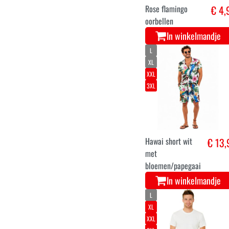
Rose flamingo
€ 4,
oorbellen
In winkelmandje
L
XL
XXL
3XL
Hawai short wit
€ 13,