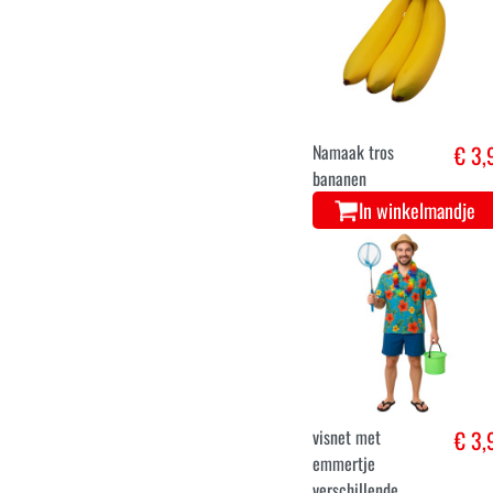
Led lichtjes met
€ 3,
watermeloenen
op batterij AA
In winkelmandje
Namaak tros
€ 3,
bananen
In winkelmandje