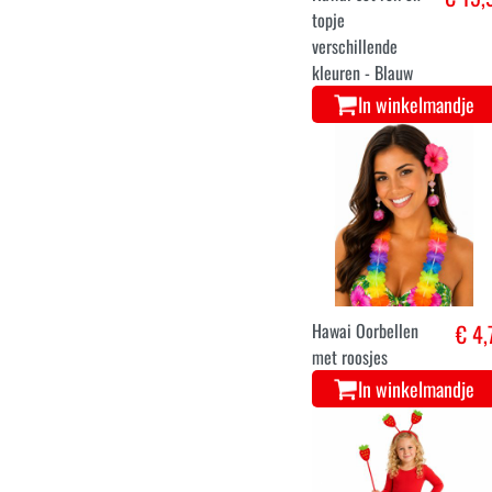
38
40
42
Hawai set rok en
€ 15,
topje
verschillende
kleuren - Blauw
In winkelmandje