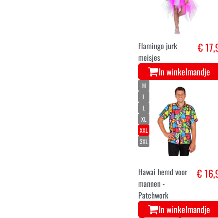
Ananas Party
€ 4,
Muts Geel
In winkelmandje
104
116
128
140
Flamingo jurk
€ 17,
meisjes
In winkelmandje
M
L
L
XL
XXL