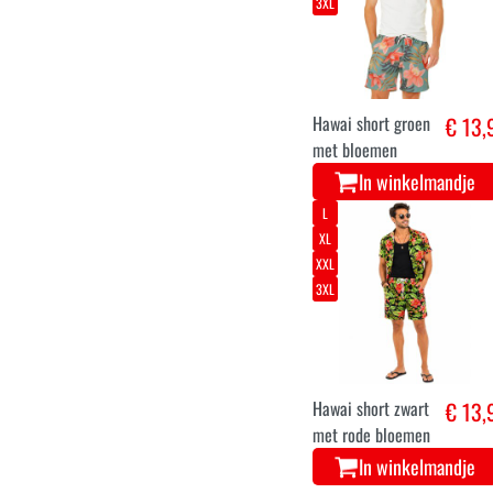
met
bloemen/papegaai
In winkelmandje
L
XL
XXL
3XL
Hawai short groen
€ 13,
met bloemen
In winkelmandje
L
XL
XXL
3XL