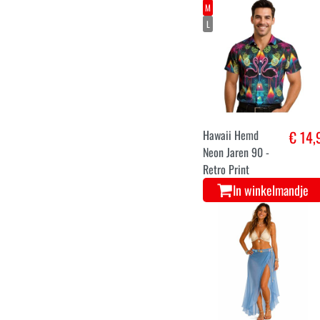
3XL
Hawai hemd voor
€ 16,
mannen -
Patchwork
In winkelmandje
M
L
Hawaii Hemd
€ 14,
Neon Jaren 90 -
Retro Print
In winkelmandje