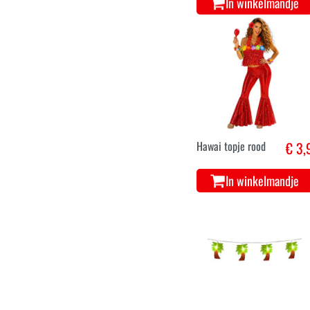
Hawai topje
€ 3,
blauw
In winkelmandje
Hawai topje rood
€ 3,
In winkelmandje