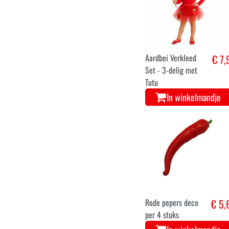
Hawai Oorbellen
€ 4,
met roosjes
In winkelmandje
Aardbei Verkleed
€ 7,
Set - 3-delig met
Tutu
In winkelmandje