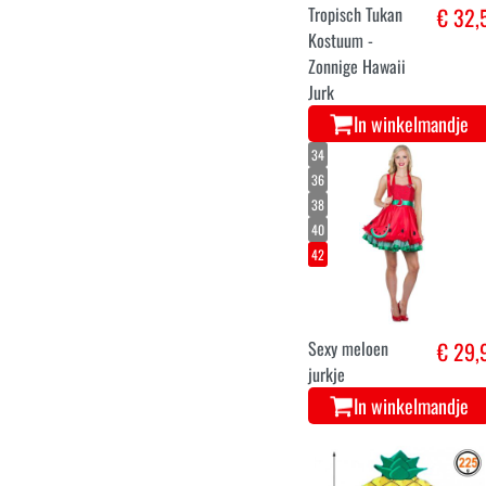
Tropisch Tukan
€ 32,
Kostuum -
Zonnige Hawaii
Jurk
In winkelmandje
34
36
38
40
42
Sexy meloen
€ 29,
jurkje
In winkelmandje