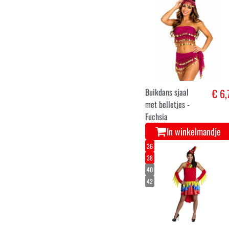
Buikdans sjaal
€ 6,
met belletjes -
Groen
In winkelmandje
Buikdans sjaal
€ 6,
met belletjes -
Fuchsia
In winkelmandje