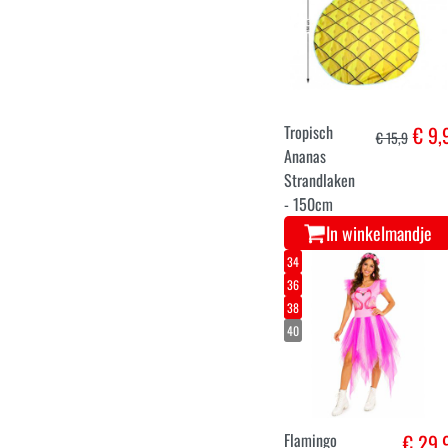
Tropisch
€ 9,
€ 15,9
Ananas
Strandlaken
- 150cm
In winkelmandje
34
36
38
40
Flamingo
€ 29,