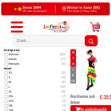
Sinds 2004
Winkel in Aalst (BE)
20+ jaar feestexpert
Kom langs of shop online
Gratis verzending
4,5/5 — Google
Vanaf €60
500+ reviews
Doelgroep
XS
Dames
(
50
)
S
Heren
(
17
)
M
Meisjes
(
3
)
Maat
L
XS
(
2
)
XL
S
(
4
)
XXL
M
(
8
)
L
(
12
)
XL
(
8
)
Braziliaanse jurk
€ 39,
XXL
(
7
)
104
(
1
)
deluxe
116
(
1
)
In winkelmandje
128
(
1
)