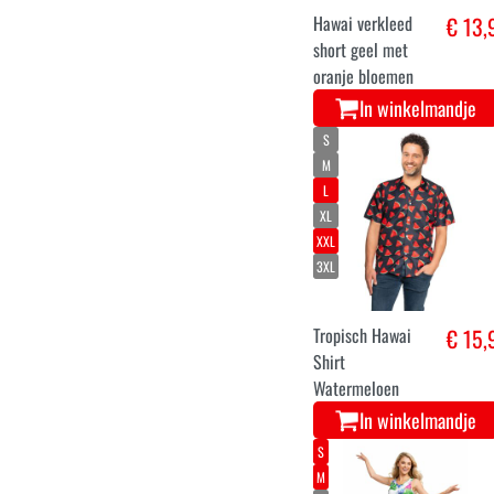
L
XL
XXL
3XL
Hawai verkleed
€ 13,
short geel met
oranje bloemen
In winkelmandje
S
M
L
XL
XXL
3XL