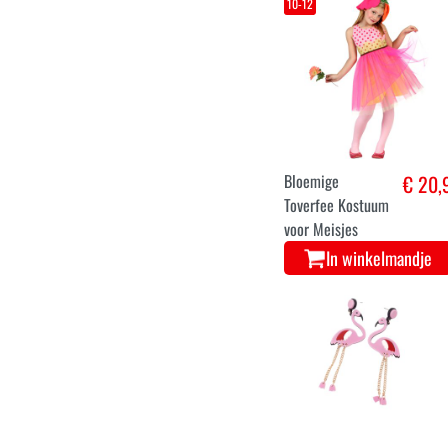
Hippie jurk met
€ 22,
bloemen
In winkelmandje
10-12
Bloemige
€ 20,
Toverfee Kostuum
voor Meisjes
In winkelmandje