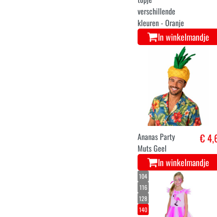
40
42
Hawai set rok en
€ 15,
topje
verschillende
kleuren - Oranje
In winkelmandje