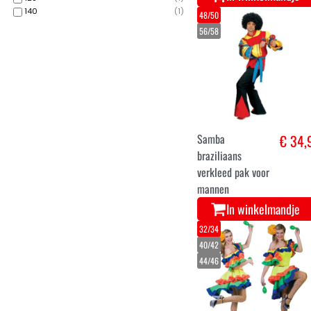
140
(
1
)
48/50
56/58
Samba
€ 34,
braziliaans
verkleed pak voor
mannen
In winkelmandje
32/34
40/42
44/46