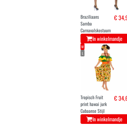
Braziliaans
€ 34,
Samba
Carnavalskostuum
In winkelmandje
M
L
Tropisch Fruit
€ 34,
print hawai jurk
Cubaanse Stijl
In winkelmandje