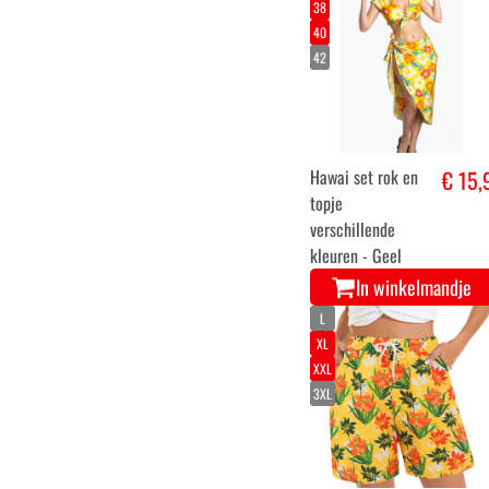
Gekleurde hawai
€ 4,
papegaaien
oorringen
In winkelmandje
36
38
40
42
Hawai set rok en
€ 15,
topje
verschillende
kleuren - Geel
In winkelmandje