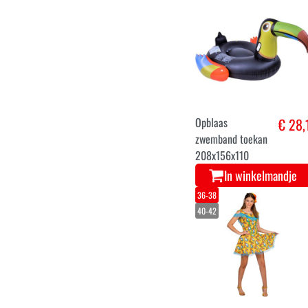
Opblaas
€ 28,
zwemband toekan
208x156x110
In winkelmandje
36-38
40-42