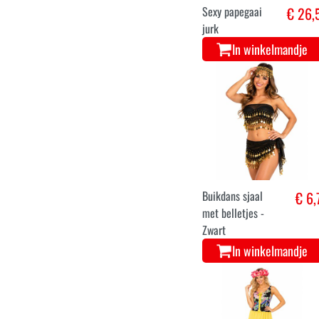
36
38
40
42
Sexy papegaai
€ 26,
jurk
In winkelmandje
Buikdans sjaal
€ 6,