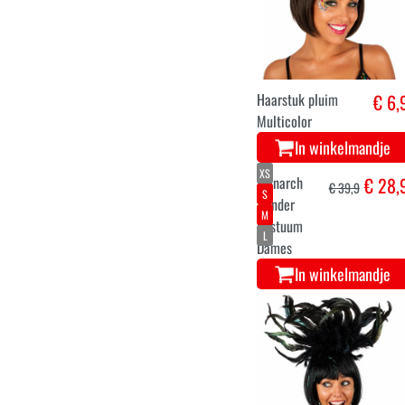
Haarstuk pluim
€ 6,
Multicolor
In winkelmandje
XS
S
M
L
Monarch
€ 28,
€ 39,9
Vlinder
Kostuum
Dames