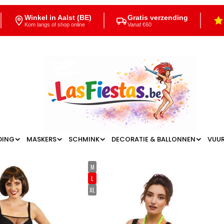
Winkel in Aalst (BE)
Gratis verzending
Kom langs of shop online
Vanaf €60
DING
MASKERS
SCHMINK
DECORATIE & BALLONNEN
VUU
M
L
XL