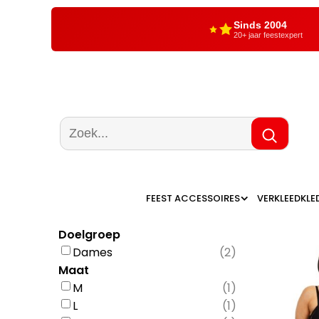
Sinds 2004
20+ jaar feestexpert
FEEST ACCESSOIRES
VERKLEEDKLE
Doelgroep
Dames
(
2
)
Maat
M
(
1
)
L
(
1
)