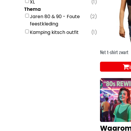
XL
(
1
)
Thema
Jaren 80 & 90 - Foute
(
2
)
feestkleding
Kamping kitsch outfit
(
1
)
Net t-shirt zwart
Waarom k