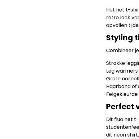
Het net t-shi
retro look vo
opvallen tijde
Styling t
Combineer je 
Strakke legg
Leg warmers i
Grote oorbell
Haarband of 
Felgekleurde
Perfect 
Dit fluo net t
studentenfee
dit neon shirt.