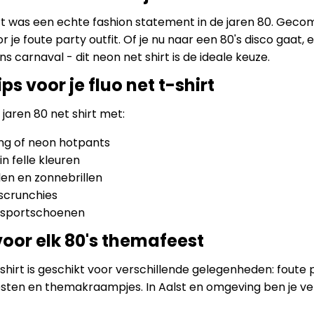
rt was een echte fashion statement in de jaren 80. Geco
or je foute party outfit. Of je nu naar een 80's disco gaa
ns carnaval - dit neon net shirt is de ideale keuze.
ips voor je fluo net t-shirt
jaren 80 net shirt met:
ing of neon hotpants
n felle kleuren
en en zonnebrillen
scrunchies
 sportschoenen
voor elk 80's themafeest
-shirt is geschikt voor verschillende gelegenheden: foute p
sten en themakraampjes. In Aalst en omgeving ben je ve