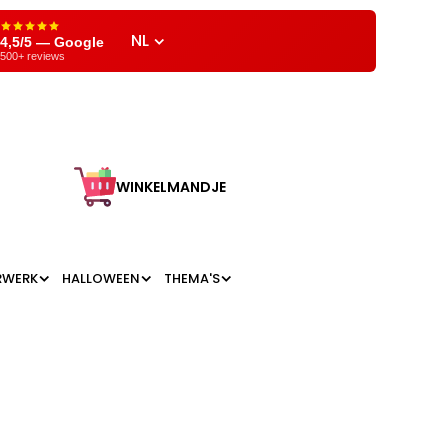
NL
4,5/5 — Google
500+ reviews
WINKELMANDJE
RWERK
HALLOWEEN
THEMA'S