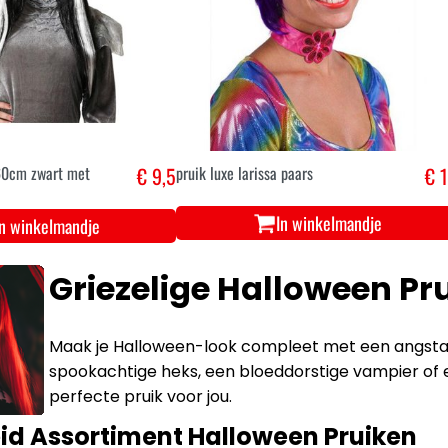
60cm zwart met
€ 9,5
pruik luxe larissa paars
€ 
In winkelmandje
In winkelmandje
Griezelige Halloween Pru
Maak je Halloween-look compleet met een angstaan
spookachtige heks, een bloeddorstige vampier of ee
perfecte pruik voor jou.
id Assortiment Halloween Pruiken