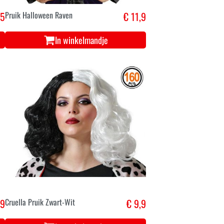
,5
Pruik Halloween Raven
€ 11,9
In winkelmandje
,9
Cruella Pruik Zwart-Wit
€ 9,9