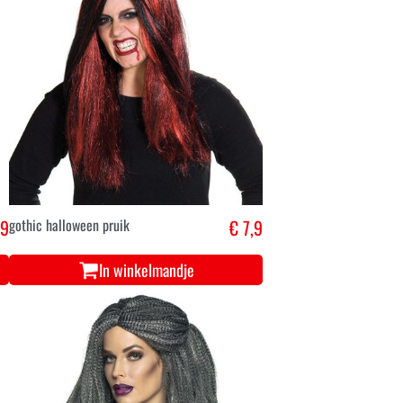
,9
gothic halloween pruik
€ 7,9
In winkelmandje