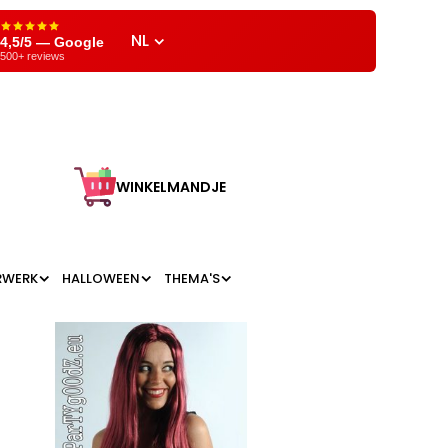
NL
4,5/5 — Google
500+ reviews
WINKELMANDJE
RWERK
HALLOWEEN
THEMA'S