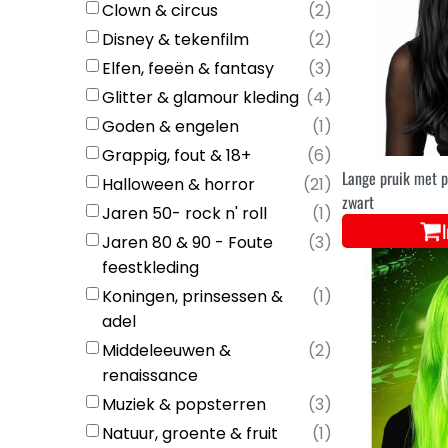
Clown & circus
(
2
)
Disney & tekenfilm
(
2
)
Elfen, feeën & fantasy
(
3
)
Glitter & glamour kleding
(
4
)
Goden & engelen
(
1
)
Grappig, fout & 18+
(
6
)
Lange pruik met 
Halloween & horror
(
21
)
zwart
Jaren 50- rock n' roll
(
1
)
Jaren 80 & 90 - Foute
(
3
)
feestkleding
Koningen, prinsessen &
(
1
)
adel
Middeleeuwen &
(
2
)
renaissance
Muziek & popsterren
(
3
)
Natuur, groente & fruit
(
1
)