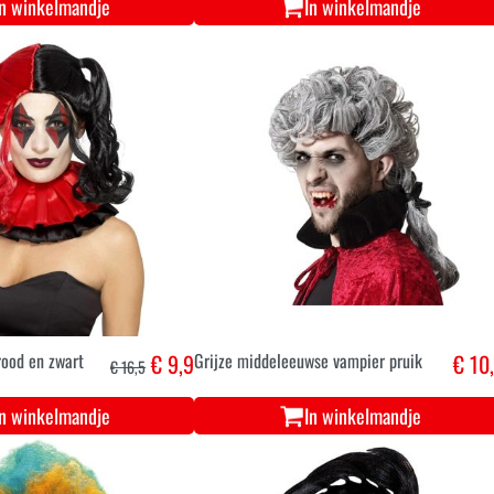
In winkelmandje
In winkelmandje
rood en zwart
€ 9,9
Grijze middeleeuwse vampier pruik
€ 10
€ 16,5
In winkelmandje
In winkelmandje