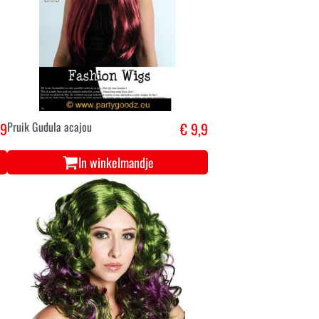
,9
Pruik Gudula acajou
€ 9,9
In winkelmandje