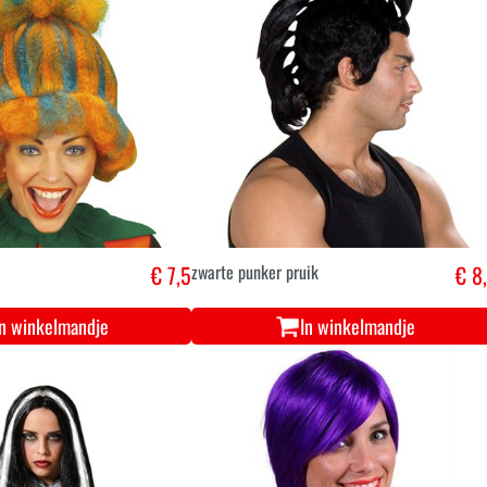
€ 7,5
zwarte punker pruik
€ 8
In winkelmandje
In winkelmandje