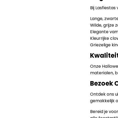
Bij Lasfiestas
Lange, zwart
Wilde, grijze
Elegante vam
Kleurrijke cl
Griezelige ki
Kwalitei
Onze Hallowe
materialen, bl
Bezoek 
Ontdek ons ui
gemakkelijk o
Bereid je vo