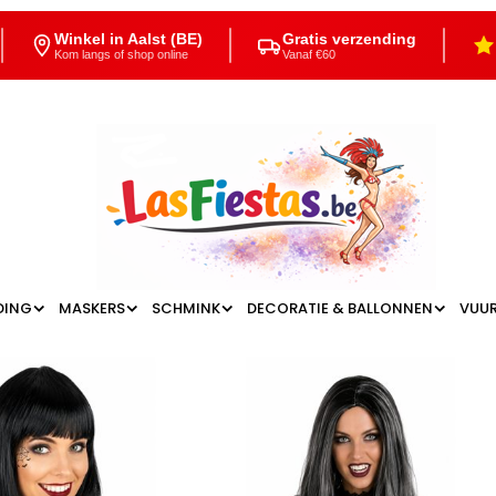
Winkel in Aalst (BE)
Gratis verzending
Kom langs of shop online
Vanaf €60
DING
MASKERS
SCHMINK
DECORATIE & BALLONNEN
VUU