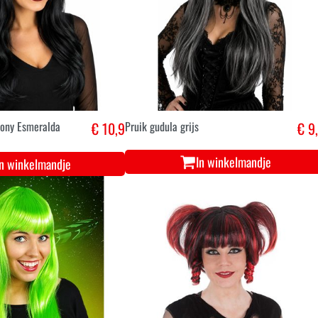
pony Esmeralda
€ 10,9
Pruik gudula grijs
€ 9
In winkelmandje
In winkelmandje