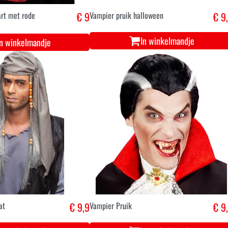
art met rode
€ 9
Vampier pruik halloween
€ 9
In winkelmandje
In winkelmandje
at
€ 9,9
Vampier Pruik
€ 9