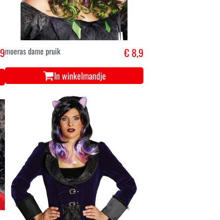
,9
moeras dame pruik
€ 8,9
In winkelmandje