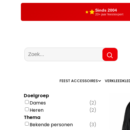
Sinds 2004
20+ jaar feestexpert
FEEST ACCESSOIRES
VERKLEEDKLE
Doelgroep
Dames
(
2
)
Heren
(
2
)
Thema
Bekende personen
(
3
)