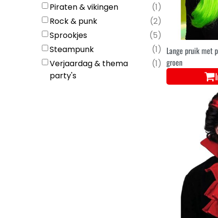
Piraten & vikingen
(
1
)
Rock & punk
(
2
)
Sprookjes
(
5
)
Steampunk
(
1
)
Lange pruik met 
groen
Verjaardag & thema
(
1
)
party's