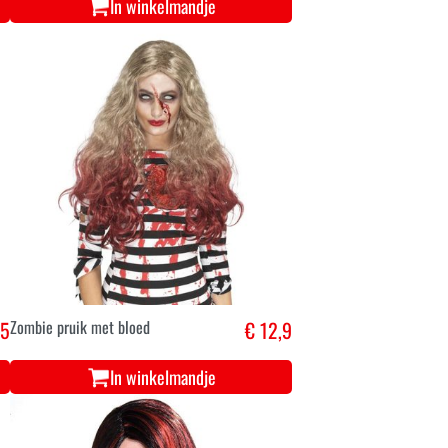
In winkelmandje
,5
Zombie pruik met bloed
€ 12,9
In winkelmandje