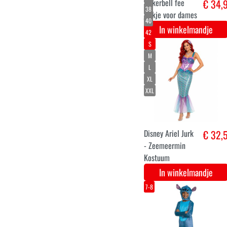
Sneeuwman
€ 31,
kostuum voor
kinderen
In winkelmandje
XS
S
M
L
Zombie verkleed
€ 35,
jurk Frozen to
death
In winkelmandje