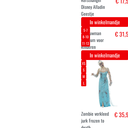
Emma
In winkelmandje
36
40
42
zeemeermin jurk
€ 39,
In winkelmandje
11-12
3-4
9-10
13-14
5-6
7-8