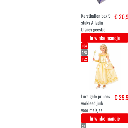
dames jas Alice
In winkelmandje
Kersthanger
€ 17,
Disney Alladin
Geestje
In winkelmandje
5-7
8-10
11-13