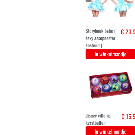
Disney Stitch
€ 31,
verkleed pak
In winkelmandje
3-5 jaar
6-8 jaar
9-11 jaar
Gamekeepers
€ 34,
Mats Kostuum
voor Kinderen
In winkelmandje