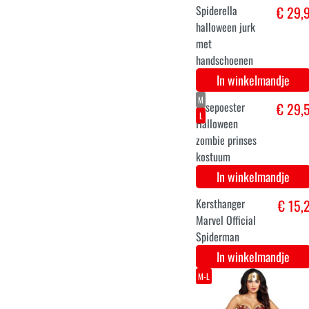
deluxe kostuum
€ 29,
Drax AV4
In winkelmandje
XS
S
M
L
Storybook babe (
€ 29,
sexy assepoester
kostuum)
In winkelmandje