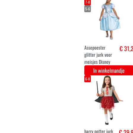
In winkelmandje
S
M
L
lady penelope
€ 32,
Thunderbirds
kostuum
In winkelmandje
3-4
4-6