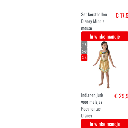
Minnie kerstbal
€ 19,
box 9 stuks
Disney
In winkelmandje
60 mm
€ 17,
kerstballen box
Disney Official.
Belle en het
Beest
In winkelmandje
3-4