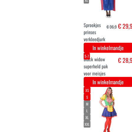
104
128
152
Luxe gele prinses
€ 29,
verkleed jurk
voor meisjes
In winkelmandje
36
38
40
42