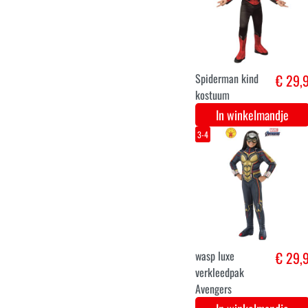
XL
Sprookjes
€ 29,
€ 36,9
prinses
verkleedjurk
In winkelmandje
5-7
black widow
€ 28,
superheld pak
voor meisjes