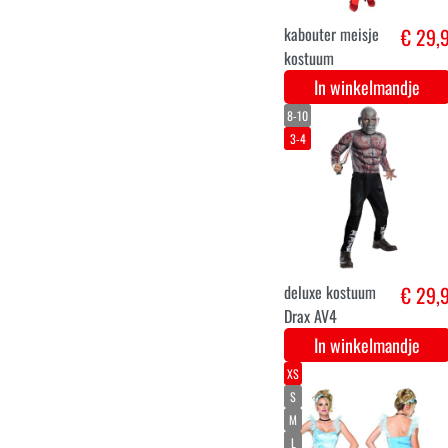
tinkerbell fee
€ 34,
jurkje voor dames
In winkelmandje
S
M
L
XL
XXL
Disney Ariel Jurk
€ 32,
- Zeemeermin
Kostuum
In winkelmandje
7-8