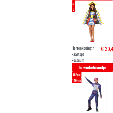
7-8
5-6
Assepoester
€ 31,
glitter jurk voor
meisjes Disney
In winkelmandje
6-8