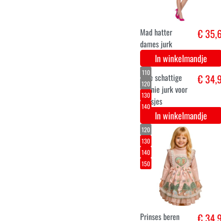
Super luxe
€ 24,
koningskroon
blauw
In winkelmandje
dino set
€ 2