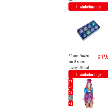
Elsa verkleed jurk
€ 39,
uit de film Frozen
voor meisjes
In winkelmandje
3-4
4-6
6-8
8-10
10-12
Teenage mutant
€ 3
ninja turtle
In winkelmandje