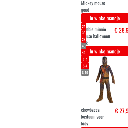
In winkelmandje
Set kerstballen
€ 17,
Disney Minnie
mouse
In winkelmandje
7-8
5-6
3-4