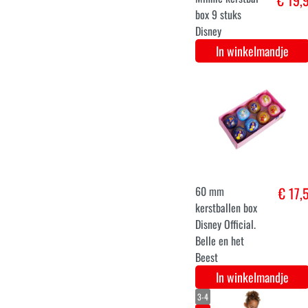
150
Prinses beren
€ 34,
jurkje voor
meisjes luxe
In winkelmandje
Kersthanger
€ 19,
Disney Official.
Lumiere