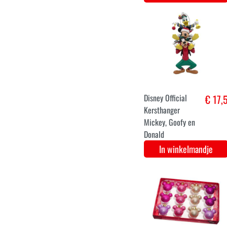
S
M
L
XL
Malificent jurk
€ 3
voor dames
In winkelmandje