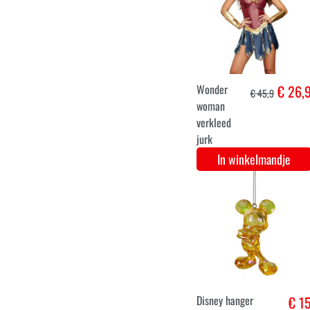
disney villains
€ 15,
kerstballen
In winkelmandje
Disney Official
€ 17,
Kersthanger
Mickey, Goofy en
Donald