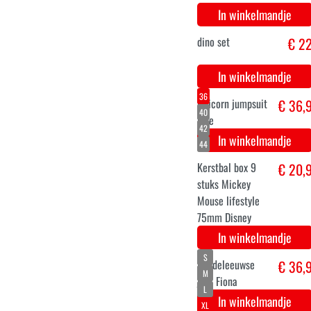
Pokémon -
€ 4
Pikachu
volwassene
verkleedpak
In winkelmandje
XS
S
M
L
XL
XXL
dames sprookjes
€ 42,
verkleed jurk
In winkelmandje
140-152
116-128
98-104