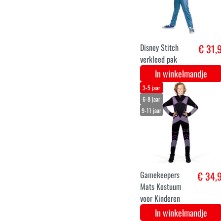
60 mm Frozen
€ 17,
box 8 stuks
Disney Official
In winkelmandje
34
36
38
40
42