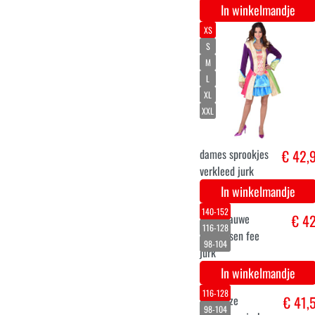
S
M
L
XL
XXL
Mickey verkleed
€ 46,
pak voor mannen
In winkelmandje
M
L
XL
XXL
3XL
Wicked blauwe
€ 46,