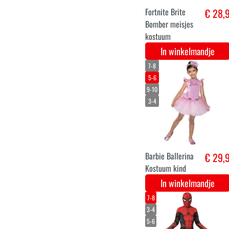
harry potter jurk
€ 29,
voor meisjes
In winkelmandje
Disney hanger
€ 1
Minnie mouse
goud
In winkelmandje
XS
S
M
L