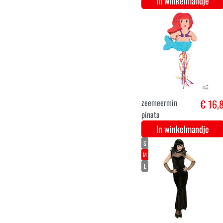
In winkelmandje
XS
S
M
L
XL
XXL
kabouter meisje
€ 29,
kostuum
In winkelmandje
8-10
3-4