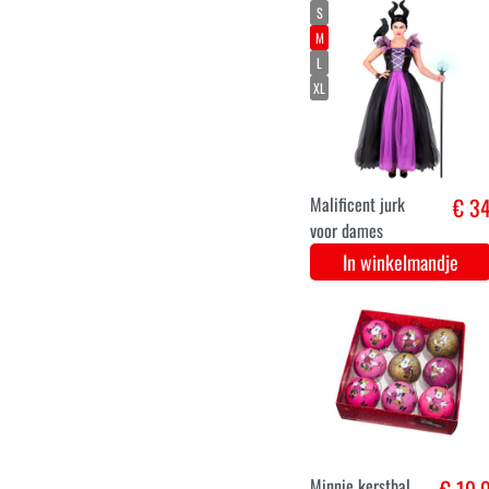
Mad hatter
€ 35,
dames jurk
In winkelmandje
110
120
130
140
Luxe schattige
€ 34,
minnie jurk voor
meisjes
In winkelmandje
120
130
140