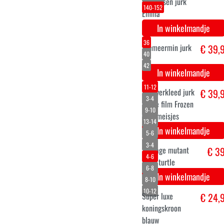
prinses jurk
In winkelmandje
M
L
Star trek
€ 46,
€ 69,9
uniform
discovery
kostuum
In winkelmandje
S-M