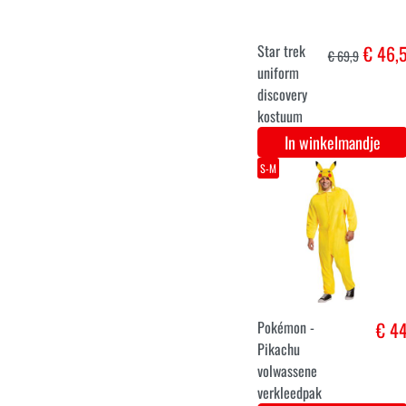
Fortnite Brite
€ 49,
bomber kostuum
In winkelmandje
Star Wars
€ 64,
Decoratieve
Stormtrooper
Notenkraker
In winkelmandje
XS