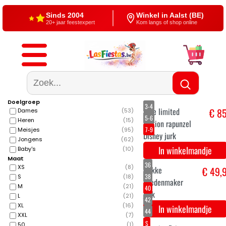
Gratis verzending
4,5/5 — Google
Vanaf €60
500+ reviews
Doelgroep
3-4
Dames
(
53
)
5-6
Heren
(
15
)
7-9
Meisjes
(
95
)
Jongens
(
62
)
Baby's
(
10
)
Maat
XS
(
8
)
S
(
18
)
M
(
21
)
Luxe limited
€ 8
L
(
21
)
edition rapunzel
XL
(
16
)
XXL
(
7
)
Disney jurk
50
(
1
)