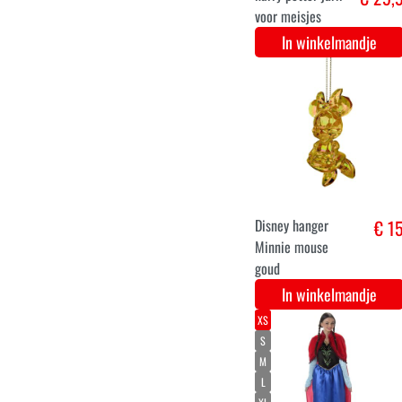
Paw Patrol Skye
€ 31,
Outfit -
Kinderkostuum
In winkelmandje
Kerstballen box 9
€ 20,
stuks Alladin
Disney geestje
In winkelmandje