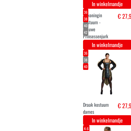
Indianen jurk
€ 29,
voor meisjes
Pocahontas
Disney
In winkelmandje
M
L
Hartenkoningin
€ 29,
kaartspel
kostuum
In winkelmandje