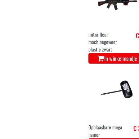
mitrailleur
€
machinegeweer
plastic zwart
In winkelmandje
Opblaasbare mega
€ 
hamer