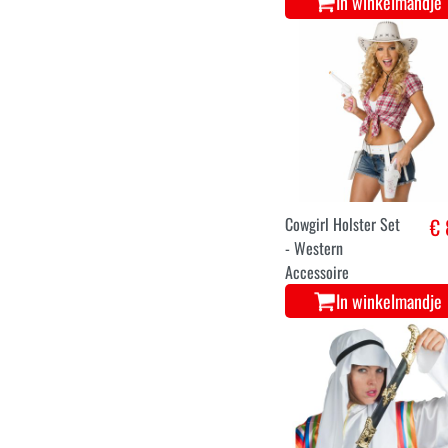
In winkelmandje
Cowgirl Holster Set
€ 
- Western
Accessoire
In winkelmandje