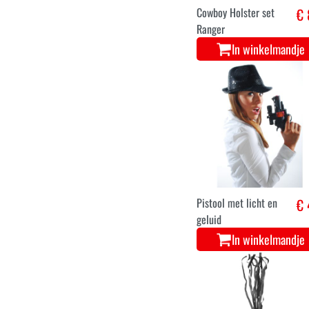
Cowboy Holster set
€ 
Ranger
In winkelmandje
Pistool met licht en
€ 
geluid
In winkelmandje