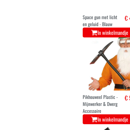
Space gun met licht
€ 
en geluid - Blauw
In winkelmandje
Pikhouweel Plastic -
€ 
Mijnwerker & Dwerg
Accessoire
In winkelmandje