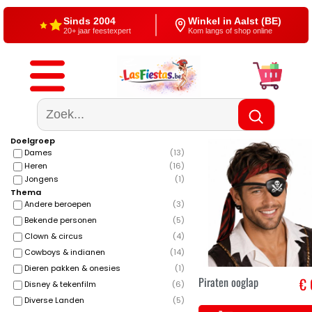
Sinds 2004
Winkel in Aalst (BE)
20+ jaar feestexpert
Kom langs of shop online
Gratis verzending
4,5/5 — Google
Vanaf €60
500+ reviews
Doelgroep
Dames
(
13
)
Heren
(
16
)
Jongens
(
1
)
Thema
Andere beroepen
(
3
)
Bekende personen
(
5
)
Clown & circus
(
4
)
Cowboys & indianen
(
14
)
Dieren pakken & onesies
(
1
)
Piraten ooglap
€ 
Disney & tekenfilm
(
6
)
Diverse Landen
(
5
)