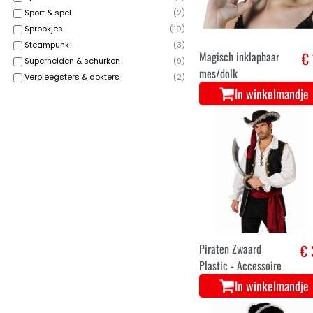
Sport & spel
(
2
)
Sprookjes
(
10
)
Steampunk
(
3
)
Magisch inklapbaar
€ 
Superhelden & schurken
(
9
)
mes/dolk
Verpleegsters & dokters
(
2
)
In winkelmandje
Piraten Zwaard
€ 
Plastic - Accessoire
In winkelmandje