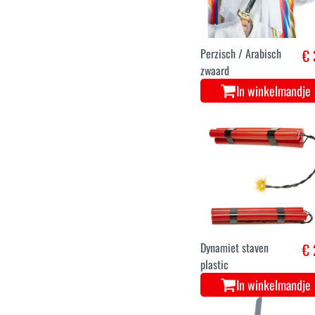
Perzisch / Arabisch
€ 
zwaard
In winkelmandje
Dynamiet staven
€ 
plastic
In winkelmandje