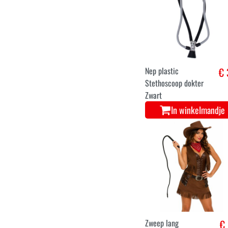
Nep plastic
€ 
Stethoscoop dokter
Zwart
In winkelmandje
Zweep lang
€ 