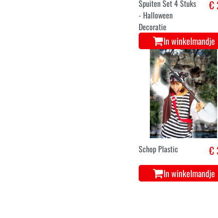
Spuiten Set 4 Stuks
€ 
- Halloween
Decoratie
In winkelmandje
Schop Plastic
€ 
In winkelmandje