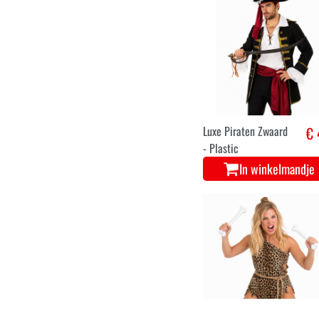
Luxe Piraten Zwaard
€ 
- Plastic
In winkelmandje