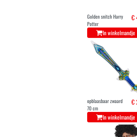
Golden snitch Harry
€ 
Potter
In winkelmandje
opblaasbaar zwaard
€ 
70 cm
In winkelmandje