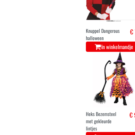
Knuppel Dangerous
€ 
halloween
In winkelmandje
Heks Bezemsteel
€ 
met gekleurde
lintjes