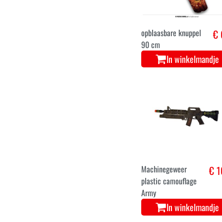
opblaasbare knuppel
€ 
90 cm
In winkelmandje
Machinegeweer
€ 1
plastic camouflage
Army
In winkelmandje