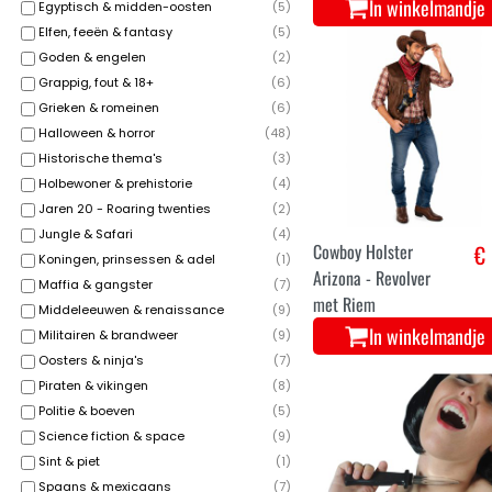
In winkelmandje
Egyptisch & midden-oosten
(
5
)
Elfen, feeën & fantasy
(
5
)
Goden & engelen
(
2
)
Grappig, fout & 18+
(
6
)
Grieken & romeinen
(
6
)
Halloween & horror
(
48
)
Historische thema's
(
3
)
Holbewoner & prehistorie
(
4
)
Jaren 20 - Roaring twenties
(
2
)
Jungle & Safari
(
4
)
Cowboy Holster
€ 
Koningen, prinsessen & adel
(
1
)
Arizona - Revolver
Maffia & gangster
(
7
)
met Riem
Middeleeuwen & renaissance
(
9
)
In winkelmandje
Militairen & brandweer
(
9
)
Oosters & ninja's
(
7
)
Piraten & vikingen
(
8
)
Politie & boeven
(
5
)
Science fiction & space
(
9
)
Sint & piet
(
1
)
Spaans & mexicaans
(
7
)