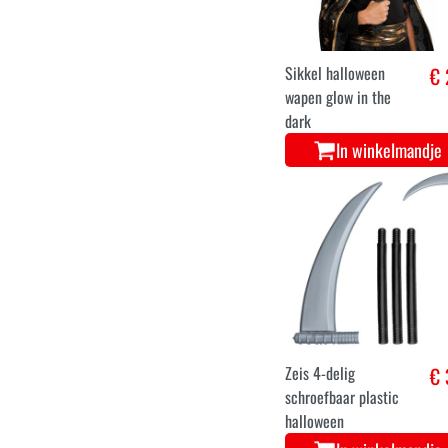
Sikkel halloween
€ 
wapen glow in the
dark
In winkelmandje
Zeis 4-delig
€ 
schroefbaar plastic
halloween