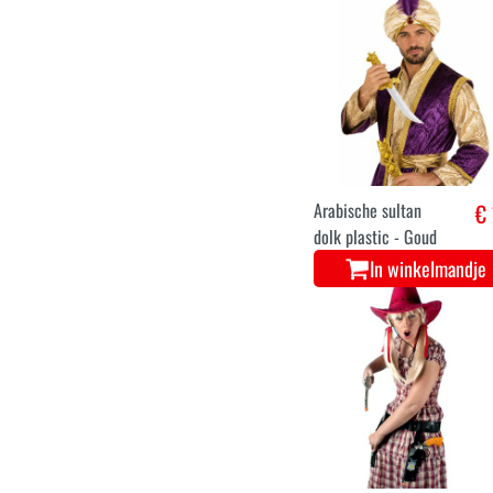
Arabische sultan
€ 
dolk plastic - Goud
In winkelmandje