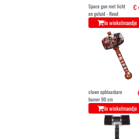
Space gun met licht
€ 
en geluid - Rood
In winkelmandje
clown opblaasbare
hamer 90 cm
In winkelmandje