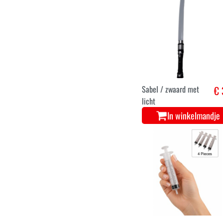
Sabel / zwaard met
€ 
licht
In winkelmandje