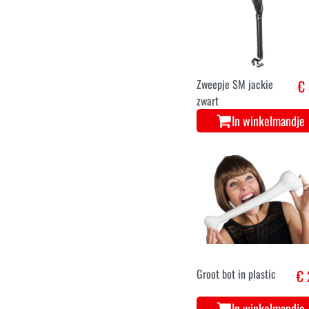
Zweepje SM jackie
€ 
zwart
In winkelmandje
Groot bot in plastic
€ 
In winkelmandje