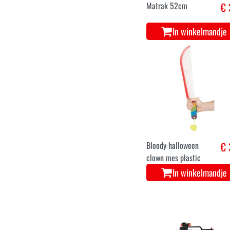
Matrak 52cm
€ 
In winkelmandje
Bloody halloween
€ 
clown mes plastic
In winkelmandje