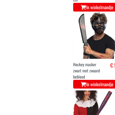
In winkelmandje
Hockey masker
€ 
zwart met zwaard
bebloed
In winkelmandje