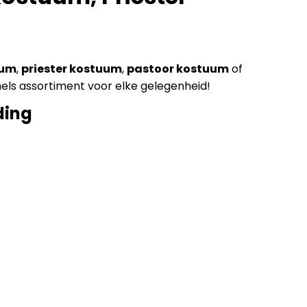
uum
,
priester kostuum
,
pastoor kostuum
of
emels assortiment voor elke gelegenheid!
ding