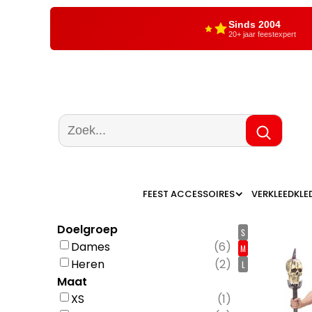
Sinds 2004
20+ jaar feestexpert
FEEST ACCESSOIRES
VERKLEEDKLE
Doelgroep
S
Dames
(
6
)
M
Heren
(
2
)
L
Maat
XS
(
1
)