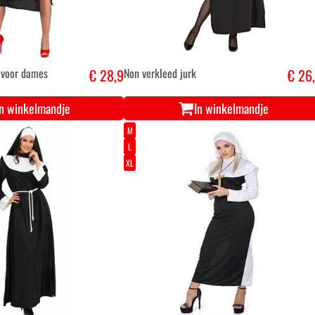
 voor dames
€ 28,9
Non verkleed jurk
€ 26
In winkelmandje
In winkelmandje
M
L
XL