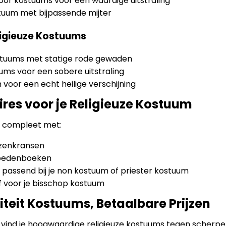
stoor kostuums voor een waardige uitstraling
tuum met bijpassende mijter
ligieuze Kostuums
stuums met statige rode gewaden
ums voor een sobere uitstraling
voor een echt heilige verschijning
res voor je Religieuze Kostuum
t compleet met:
ozenkransen
ebedenboeken
passend bij je non kostuum of priester kostuum
f voor je bisschop kostuum
teit Kostuums, Betaalbare Prijzen
as vind je hoogwaardige religieuze kostuums tegen scherpe