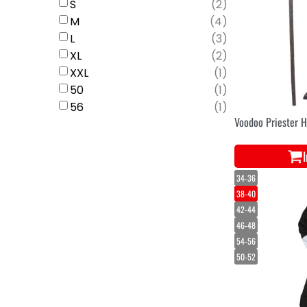
S
(
2
)
M
(
4
)
L
(
3
)
XL
(
2
)
XXL
(
1
)
50
(
1
)
56
(
1
)
Voodoo Priester 
34-36
38-40
42-44
46-48
54-56
50-52