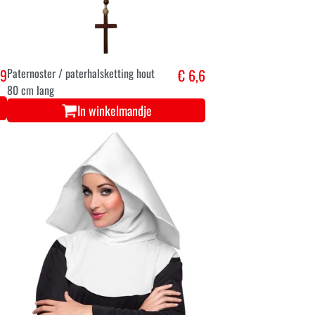
,9
Paternoster / paterhalsketting hout
€ 6,6
80 cm lang
In winkelmandje