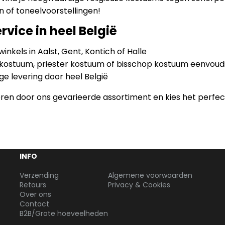
 of toneelvoorstellingen!
rvice in heel België
inkels in Aalst, Gent, Kontich of Halle
 kostuum, priester kostuum of bisschop kostuum eenvoudi
ige levering door heel België
reren door ons gevarieerde assortiment en kies het perfe
INFO
Verzending
Algemene voorwaarden
Retours
Privacy & Cookies
Over ons
Contact
B2B/Grote hoeveelheden