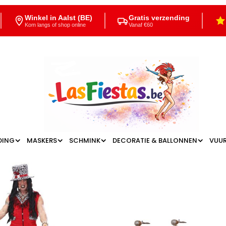
Winkel in Aalst (BE)
Gratis verzending
Kom langs of shop online
Vanaf €60
DING
MASKERS
SCHMINK
DECORATIE & BALLONNEN
VUU