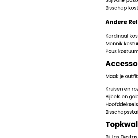
Stijlvolle pa
Bisschop kos
Andere Re
Kardinaal ko
Monnik kostu
Paus kostuum 
Accessoi
Maak je outfi
Kruisen en r
Bijbels en g
Hoofddeksels 
Bisschopssta
Topkwali
Bij Las Fiest