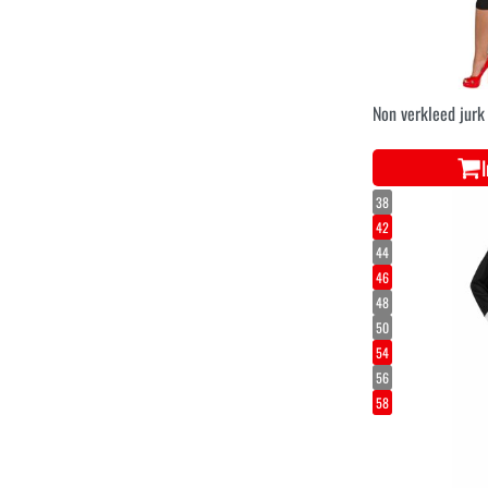
Non verkleed jurk
38
42
44
46
48
50
54
56
58