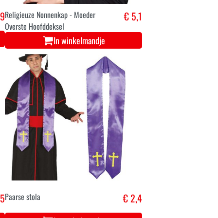
,9
Religieuze Nonnenkap - Moeder
€ 5,1
Overste Hoofddeksel
In winkelmandje
,5
Paarse stola
€ 2,4