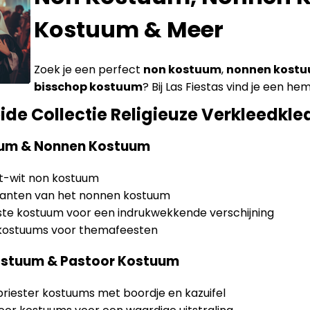
Kostuum & Meer
Zoek je een perfect
non kostuum
,
nonnen kost
bisschop kostuum
? Bij Las Fiestas vind je een h
ide Collectie Religieuze Verkleedkle
um & Nonnen Kostuum
rt-wit non kostuum
arianten van het nonnen kostuum
te kostuum voor een indrukwekkende verschijning
kostuums voor themafeesten
Kostuum & Pastoor Kostuum
riester kostuums met boordje en kazuifel