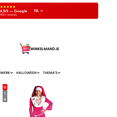
NL
4,5/5 — Google
500+ reviews
WINKELMANDJE
RWERK
HALLOWEEN
THEMA'S
XS
S
M