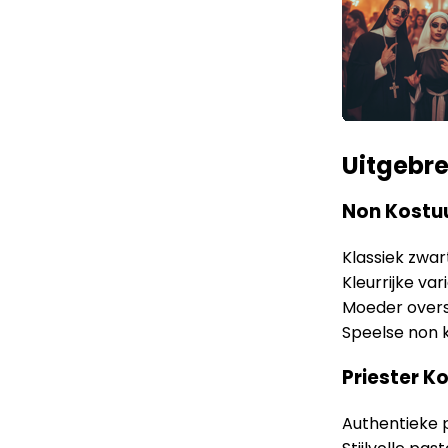
Uitgebre
Non Kostu
Klassiek zwa
Kleurrijke v
Moeder overs
Speelse non 
Priester 
Authentieke p