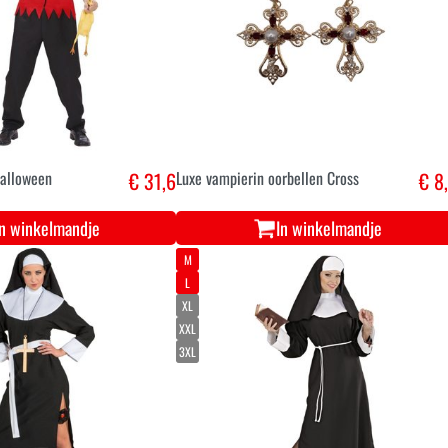
Halloween
€ 31,6
Luxe vampierin oorbellen Cross
€ 8
In winkelmandje
In winkelmandje
M
L
XL
XXL
3XL