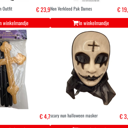
n Outfit
€ 23,9
Non Verkleed Pak Dames
€ 19
In winkelmandje
In winkelmandje
€ 4,7
scary nun halloween masker
€ 3