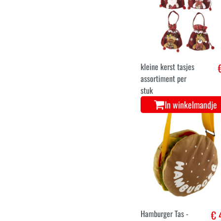
kleine kerst tasjes
assortiment per
stuk
In winkelmandje
Hamburger Tas -
€ 