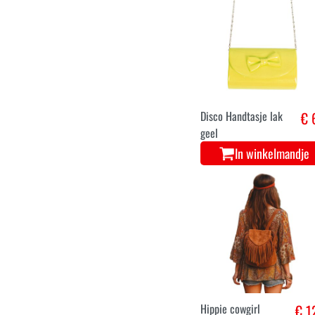
Disco Handtasje lak
€ 
geel
In winkelmandje
Hippie cowgirl
€ 1