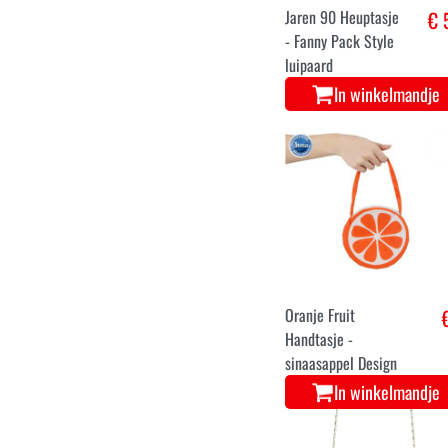
Jaren 90 Heuptasje
€ 
- Fanny Pack Style
luipaard
In winkelmandje
Oranje Fruit
Handtasje -
sinaasappel Design
In winkelmandje