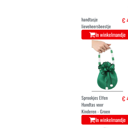
handtasje
€ 
lieveheersbeestje
In winkelmandje
Sprookjes Elfen
€ 
Handtas voor
Kinderen - Groen
In winkelmandje