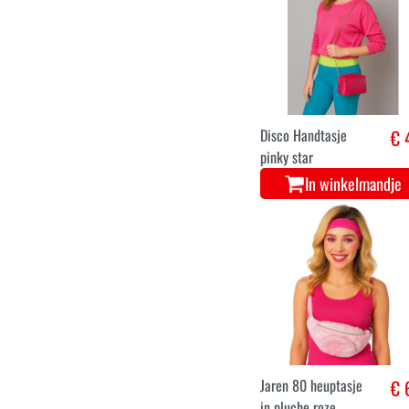
Disco Handtasje
€ 
pinky star
In winkelmandje
Jaren 80 heuptasje
€ 
in pluche roze