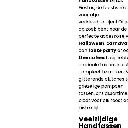
handtassen
bij Las
Fiestas, dé feestwinke
voor al je
verkleedpartijen! Of j
op zoek bent naar de
perfecte accessoire 
Halloween
,
carnava
een
foute party
of e
themafeest
, wij heb
de ideale tas om je out
compleet te maken. 
glitterende clutches t
griezelige pompoen-
tassen, ons assortime
biedt voor elk feest d
juiste stijl.
Veelzijdige
Handtassen