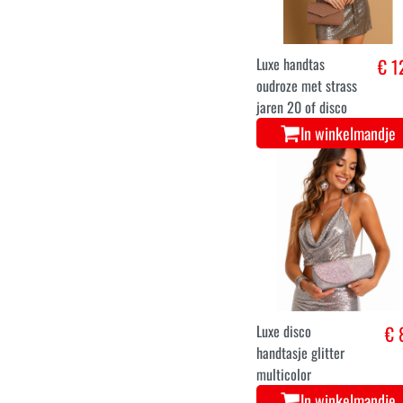
Luxe handtas
€ 1
oudroze met strass
jaren 20 of disco
In winkelmandje
Luxe disco
€ 
handtasje glitter
multicolor
In winkelmandje