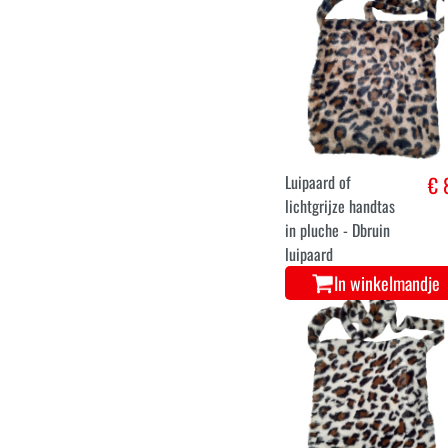
Luipaard of
€ 
lichtgrijze handtas
in pluche - Dbruin
luipaard
In winkelmandje