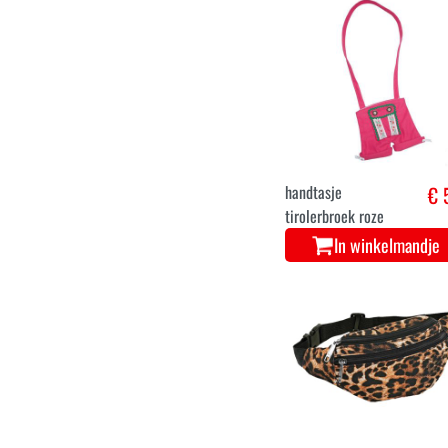
handtasje
€ 
tirolerbroek roze
In winkelmandje