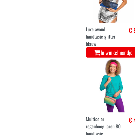
Luxe avond
€ 
handtasje glitter
blauw
In winkelmandje
Multicolor
€ 
regenboog jaren 80
handtasje