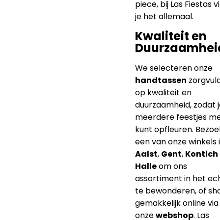
piece, bij Las Fiestas v
je het allemaal.
Kwaliteit en
Duurzaamhei
We selecteren onze
handtassen
zorgvuld
op kwaliteit en
duurzaamheid, zodat j
meerdere feestjes m
kunt opfleuren. Bezoe
een van onze winkels 
Aalst
,
Gent
,
Kontich
Halle
om ons
assortiment in het ec
te bewonderen, of sh
gemakkelijk online via
onze
webshop
. Las