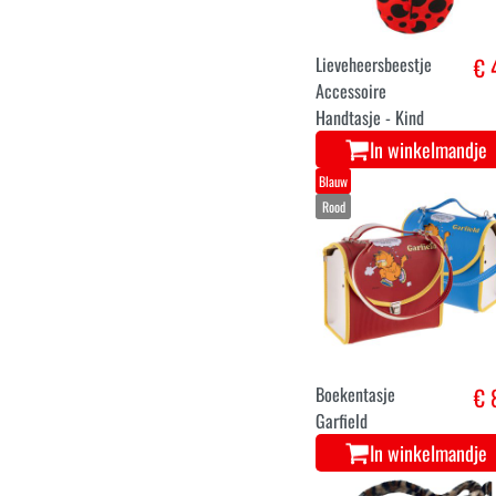
Lieveheersbeestje
€ 
Accessoire
Handtasje - Kind
In winkelmandje
Blauw
Rood
Boekentasje
€ 
Garfield
In winkelmandje