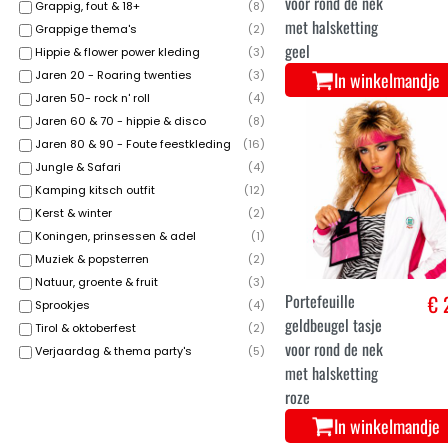
voor rond de nek
Grappig, fout & 18+
(
8
)
met halsketting
Grappige thema's
(
2
)
geel
Hippie & flower power kleding
(
3
)
In winkelmandje
Jaren 20 - Roaring twenties
(
3
)
Jaren 50- rock n' roll
(
4
)
Jaren 60 & 70 - hippie & disco
(
8
)
Jaren 80 & 90 - Foute feestkleding
(
16
)
Jungle & Safari
(
4
)
Kamping kitsch outfit
(
12
)
Kerst & winter
(
2
)
Koningen, prinsessen & adel
(
1
)
Muziek & popsterren
(
2
)
Natuur, groente & fruit
(
3
)
Portefeuille
€ 
Sprookjes
(
4
)
geldbeugel tasje
Tirol & oktoberfest
(
2
)
voor rond de nek
Verjaardag & thema party's
(
5
)
met halsketting
roze
In winkelmandje