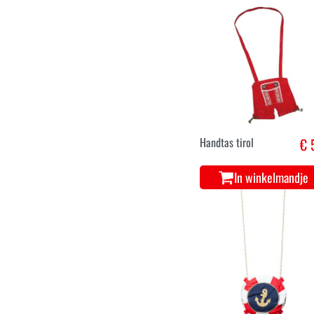
Handtas tirol
€ 
In winkelmandje