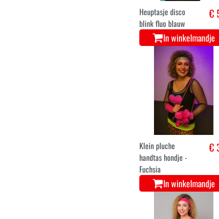
Heuptasje disco
€ 
blink fluo blauw
In winkelmandje
Klein pluche
€ 
handtas hondje -
Fuchsia
In winkelmandje