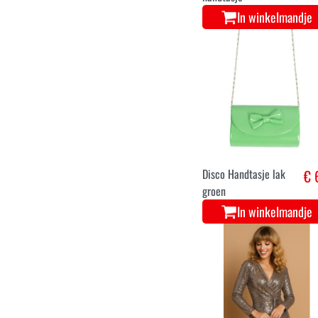
In winkelmandje
Disco Handtasje lak
€ 
groen
In winkelmandje