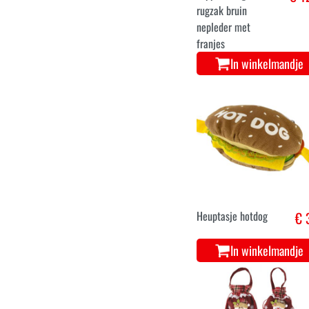
rugzak bruin
nepleder met
franjes
In winkelmandje
Heuptasje hotdog
€ 
In winkelmandje