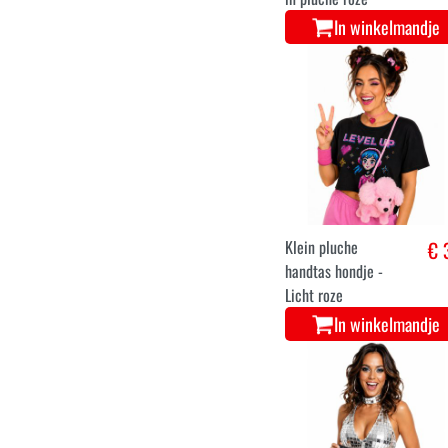
In winkelmandje
Klein pluche
€ 
handtas hondje -
Licht roze
In winkelmandje