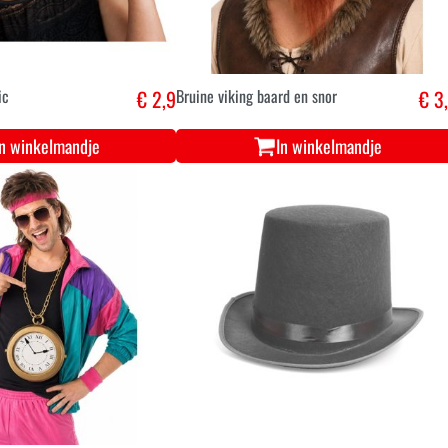
ic
€ 2,9
Bruine viking baard en snor
€ 3
In winkelmandje
In winkelmandje