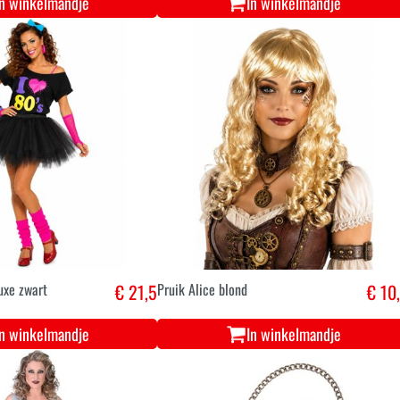
In winkelmandje
In winkelmandje
uxe zwart
€ 21,5
Pruik Alice blond
€ 10
In winkelmandje
In winkelmandje