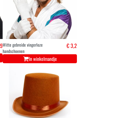
,9
Witte gebreide vingerloze
€ 3,2
handschoenen
In winkelmandje