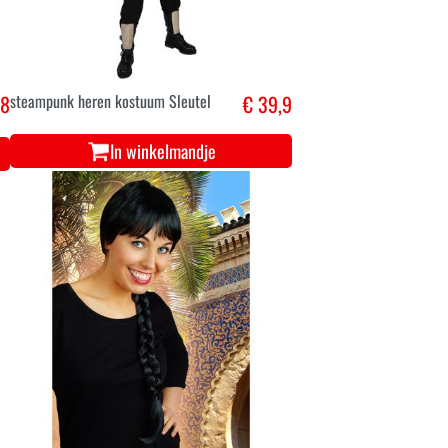
,8
steampunk heren kostuum Sleutel
€ 39,9
In winkelmandje