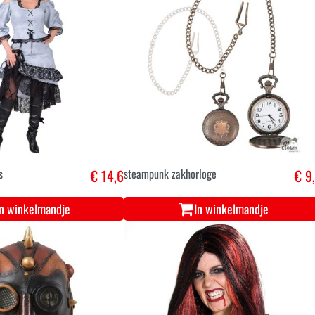
s
€ 14,6
steampunk zakhorloge
€ 9
In winkelmandje
In winkelmandje