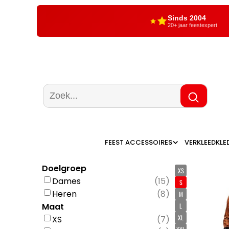
Sinds 2004
20+ jaar feestexpert
FEEST ACCESSOIRES
VERKLEEDKLE
Doelgroep
XS
Dames
(
15
)
S
Heren
(
8
)
M
Maat
L
XL
XS
(
7
)