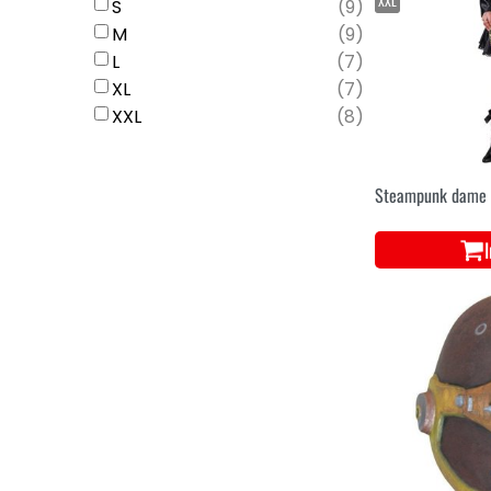
XXL
S
(
9
)
M
(
9
)
L
(
7
)
XL
(
7
)
XXL
(
8
)
Steampunk dame 