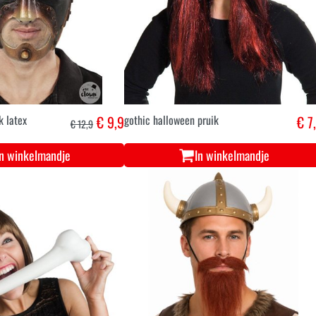
 latex
€ 9,9
gothic halloween pruik
€ 7
€ 12,9
In winkelmandje
In winkelmandje