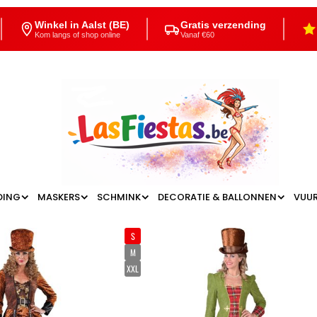
Winkel in Aalst (BE)
Gratis verzending
Kom langs of shop online
Vanaf €60
DING
MASKERS
SCHMINK
DECORATIE & BALLONNEN
VUU
S
M
XXL