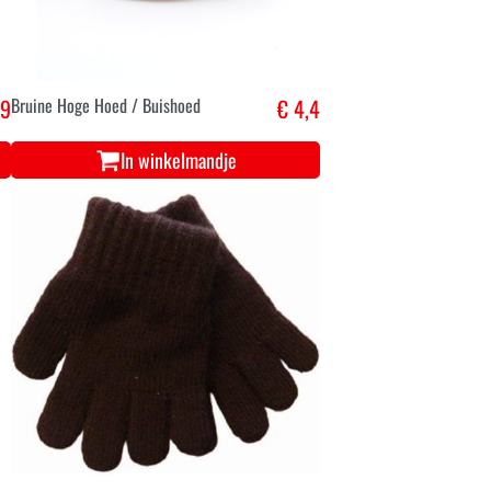
,9
Bruine Hoge Hoed / Buishoed
€ 4,4
In winkelmandje