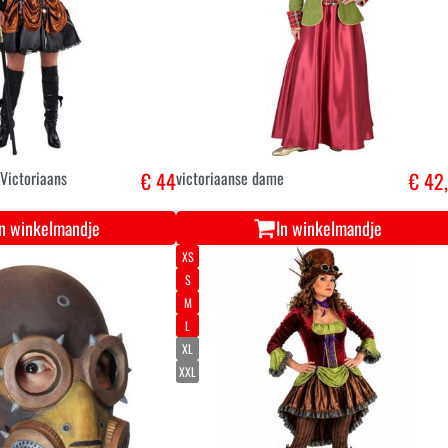
Victoriaans
€ 44
victoriaanse dame
€ 42
In winkelmandje
In winkelmandje
XS
S
M
L
XL
XXL