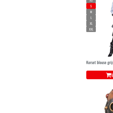
XS
S
M
L
XL
XXL
Korset blouse grij