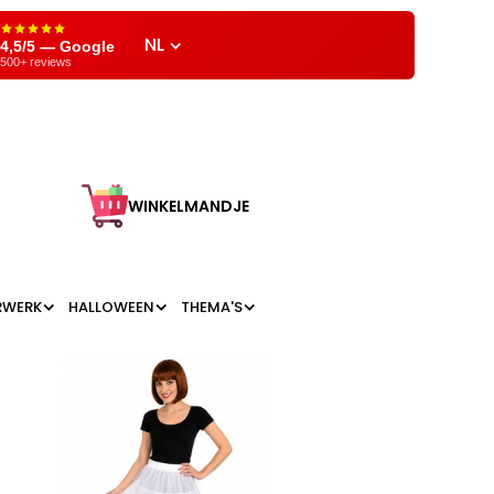
NL
4,5/5 — Google
500+ reviews
WINKELMANDJE
RWERK
HALLOWEEN
THEMA'S