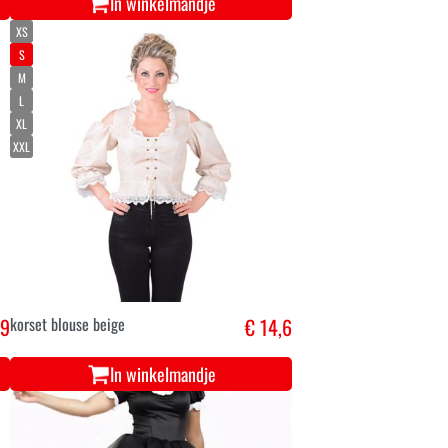
In winkelmandje
XS
S
M
L
XL
XXL
,9
korset blouse beige
€ 14,6
In winkelmandje