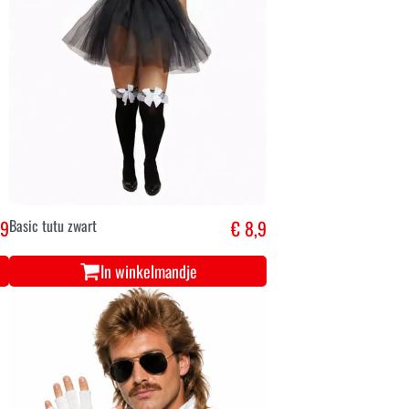
,9
Basic tutu zwart
€ 8,9
In winkelmandje