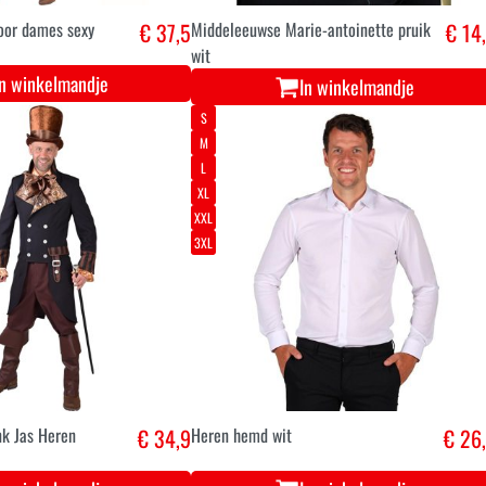
oor dames sexy
€ 37,5
Middeleeuwse Marie-antoinette pruik
€ 14
wit
In winkelmandje
In winkelmandje
S
M
L
XL
XXL
3XL
k Jas Heren
€ 34,9
Heren hemd wit
€ 26