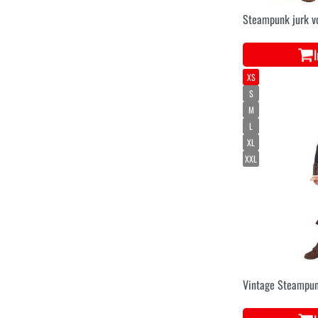
Steampunk jurk v
XS
S
M
L
XL
XXL
Vintage Steampun