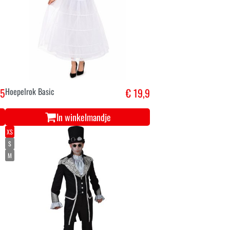
,5
Hoepelrok Basic
€ 19,9
In winkelmandje
XS
S
M