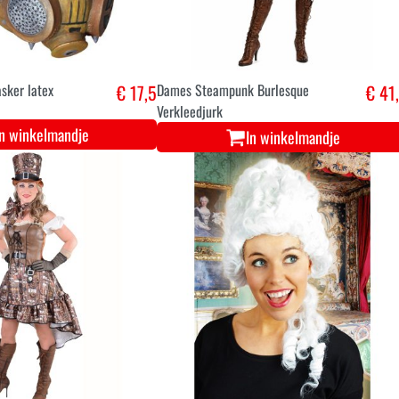
sker latex
€ 17,5
Dames Steampunk Burlesque
€ 41
Verkleedjurk
In winkelmandje
In winkelmandje