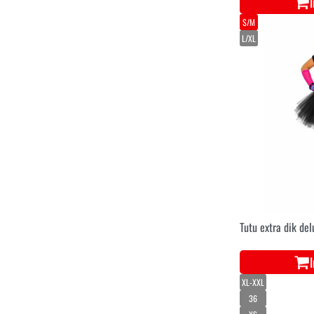
S/M
L/XL
Tutu extra dik del
XL-XXL
36