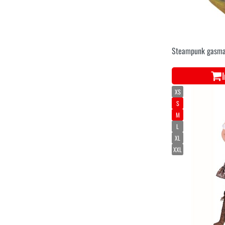
Steampunk gasma
XS
S
M
L
XL
XXL