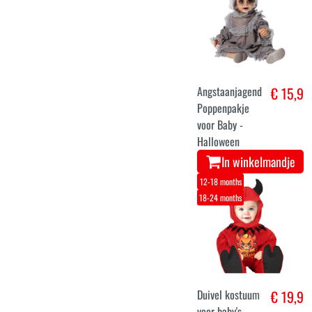
Angstaanjagend
€ 15,9
Poppenpakje
voor Baby -
Halloween
In winkelmandje
12-18 months
18-24 months
Duivel kostuum
€ 19,9
voor baby's