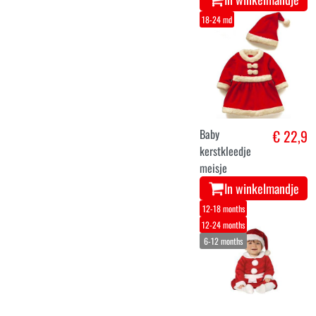
18-24 md
Baby
€ 22,9
kerstkleedje
meisje
In winkelmandje
12-18 months
12-24 months
6-12 months