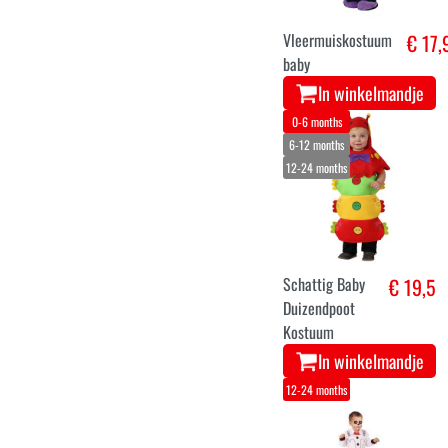
Vleermuiskostuum
€ 17,
baby
In winkelmandje
0-6 months
6-12 months
12-24 months
Schattig Baby
€ 19,5
Duizendpoot
Kostuum
In winkelmandje
12-24 months