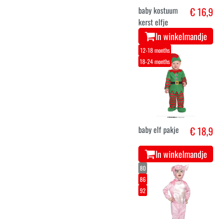
baby kostuum
€ 16,9
kerst elfje
In winkelmandje
12-18 months
18-24 months
baby elf pakje
€ 18,9
In winkelmandje
80
86
92