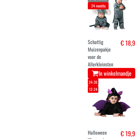
24 months
Schattig
€ 18,9
Muizenpakje
voor de
Allerkleinsten
In winkelmandje
24-36
12-24
Halloween
€ 19,9