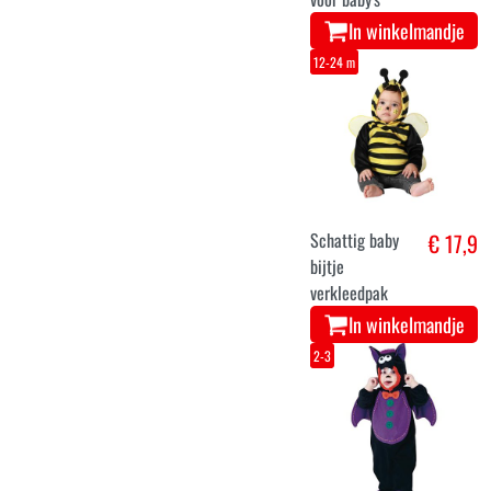
In winkelmandje
12-24 m
Schattig baby
€ 17,9
bijtje
verkleedpak
In winkelmandje
2-3