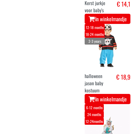
Kerst jurkje
€ 14,1
voor baby's
In winkelmandje
12-18 months
18-24 months
2-3 years
halloween
€ 18,9
jason baby
kostuum
In winkelmandje
6-12 months
24 months
12-24months