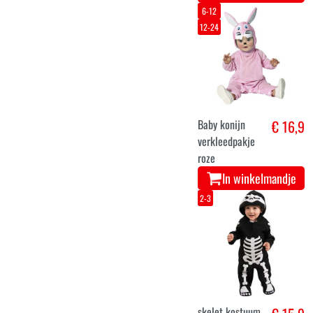
6-12
12-24
Baby konijn
€ 16,9
verkleedpakje
roze
In winkelmandje
2-3
skelet kostuum