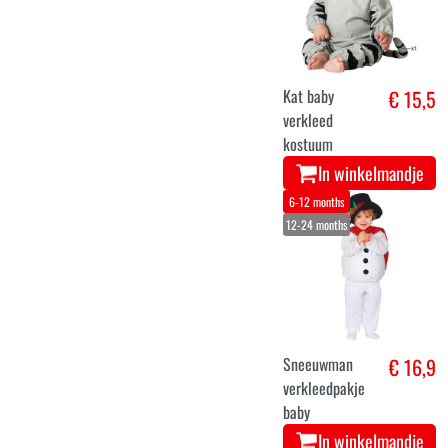
Kat baby
€ 15,5
verkleed
kostuum
In winkelmandje
6-12 months
12-24 months
Sneeuwman
€ 16,9
verkleedpakje
baby
In winkelmandje