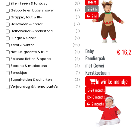
0-6 M
Elfen, feeën & fantasy
(
5
)
12-24 M
Geboorte en baby shower
(
7
)
6-12 M
Grappig, fout & 18+
(
1
)
Halloween & horror
(
17
)
Holbewoner & prehistorie
(
1
)
Jungle & Safari
(
2
)
Kerst & winter
(
22
)
Baby
€ 16,2
Natuur, groente & fruit
(
2
)
Rendierpak
Science fiction & space
(
2
)
met Gewei -
Spaans & mexicaans
(
2
)
Kerstkostuum
Sprookjes
(
1
)
Superhelden & schurken
(
2
)
In winkelmandje
Verjaardag & thema party's
(
1
)
18-24 months
12-18 months
6-12 months