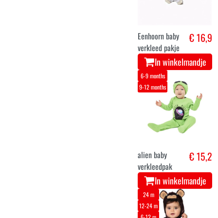
Eenhoorn baby
€ 16,9
verkleed pakje
In winkelmandje
6-9 months
9-12 months
alien baby
€ 15,2
verkleedpak
In winkelmandje
24 m
12-24 m
6-12 m