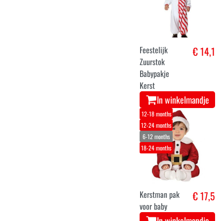
Feestelijk
€ 14,1
Zuurstok
Babypakje
Kerst
In winkelmandje
12-18 months
12-24 months
6-12 months
18-24 months
Kerstman pak
€ 17,5
voor baby
In winkelmandje