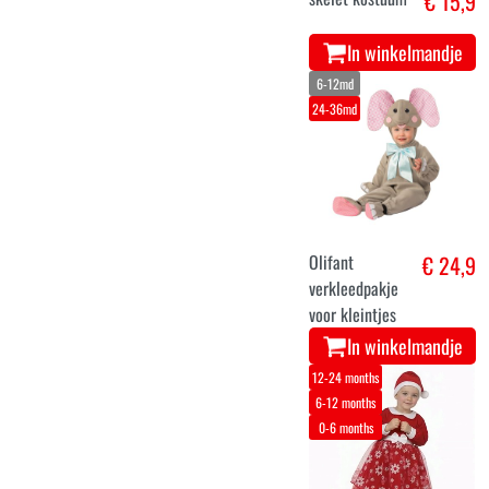
€ 15,9
In winkelmandje
6-12md
24-36md
Olifant
€ 24,9
verkleedpakje
voor kleintjes
In winkelmandje
12-24 months
6-12 months
0-6 months