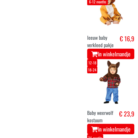
6-12 months
leeuw baby
€ 16,9
verkleed pakje
In winkelmandje
12-18
18-24
Baby weerwolf
€ 23,9
kostuum
In winkelmandje
24 months