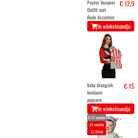
Peuter Vampier
€ 12,9
Outfit met
Rode Accenten
In winkelmandje
baby draagzak
€ 15
kostuum
popcorn
In winkelmandje
6-12 months
24 months
12-24md