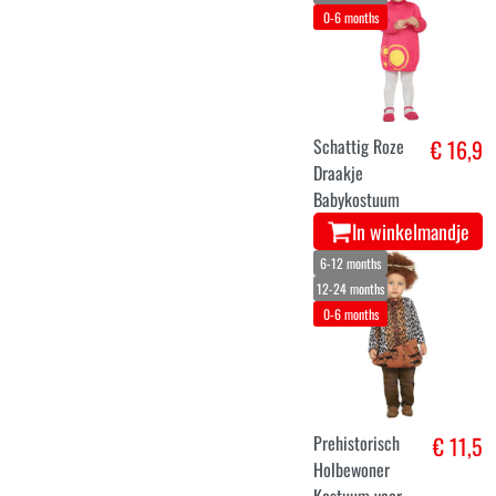
0-6 months
Schattig Roze
€ 16,9
Draakje
Babykostuum
In winkelmandje
6-12 months
12-24 months
0-6 months
Prehistorisch
€ 11,5
Holbewoner