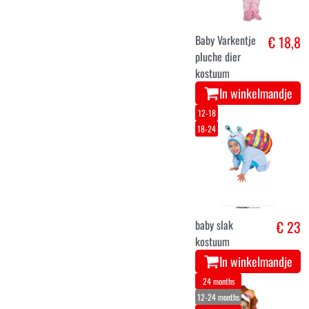
Baby Varkentje
€ 18,8
pluche dier
kostuum
In winkelmandje
12-18
18-24
baby slak
€ 23
kostuum
In winkelmandje
24 months
12-24 months