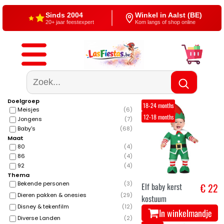
20+ jaar feestexpert
Kom langs of shop online
Gratis verzending
4,5/5 — Google
Vanaf €60
500+ reviews
Doelgroep
18-24 months
Meisjes
(
6
)
12-18 months
Jongens
(
7
)
Baby's
(
68
)
Maat
80
(
4
)
86
(
4
)
92
(
4
)
Thema
Bekende personen
(
3
)
Elf baby kerst
€ 22
Dieren pakken & onesies
(
29
)
kostuum
Disney & tekenfilm
(
12
)
In winkelmandje
Diverse Landen
(
2
)