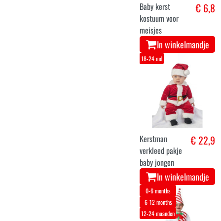
Baby kerst
€ 6,8
kostuum voor
meisjes
In winkelmandje
18-24 md
Kerstman
€ 22,9
verkleed pakje
baby jongen
In winkelmandje
0-6 months
6-12 months
12-24 maanden