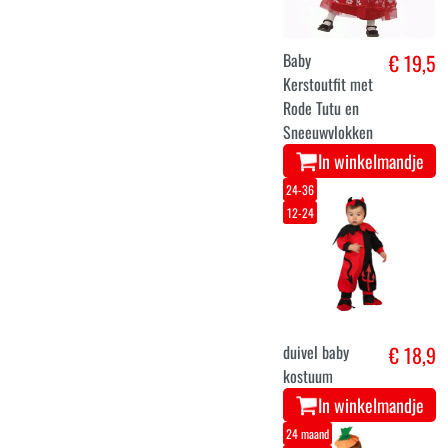
Baby
€ 19,5
Kerstoutfit met
Rode Tutu en
Sneeuwvlokken
In winkelmandje
24-36
12-24
duivel baby
€ 18,9
kostuum
In winkelmandje
24 maand