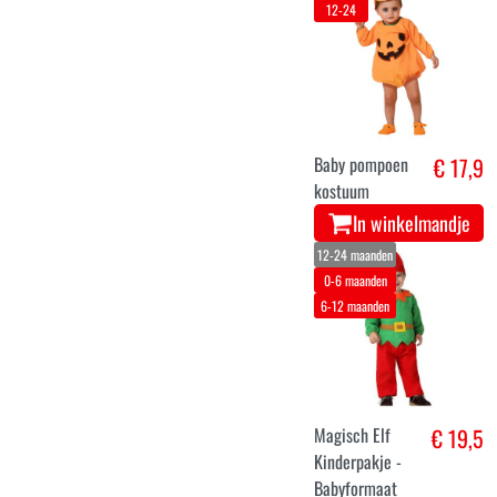
12-24
Baby pompoen
€ 17,9
kostuum
In winkelmandje
12-24 maanden
0-6 maanden
6-12 maanden
Magisch Elf
€ 19,5
Kinderpakje -
Babyformaat