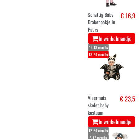
Schattig Baby
€ 16,9
Drakenpakje in
Paars
In winkelmandje
12-18 months
18-24 months
Vleermuis
€ 23,5
skelet baby
kostuum
In winkelmandje
12-24 months
6-12 months