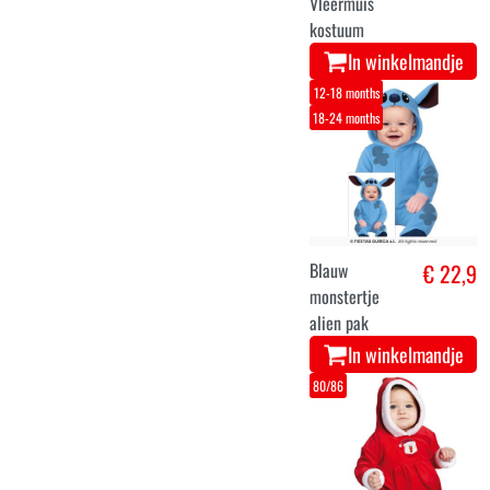
Vleermuis
kostuum
In winkelmandje
12-18 months
18-24 months
Blauw
€ 22,9
monstertje
alien pak
In winkelmandje
80/86