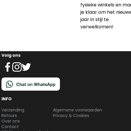
Of je nu op zoek bent
naar
slingers
,
ballonnen
, of
fotopr
voor je
nieuwjaarsborrel
, bi
Fiestas slaag je altijd.
Bestel nu online of
bezoek één van onze
fysieke winkels en ma
je klaar om het nieuw
jaar in stijl te
verwelkomen!
Volg ons