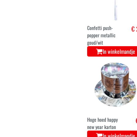
cm
In winkelmandje
Confetti push-
€ 
popper metallic
goud/wit
In winkelmandje