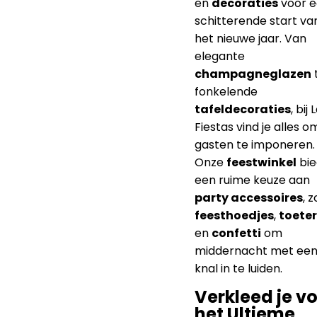
te maken.
Glitter en
Glamour voor
Oud & Nieuw
Duik in onze uitgebrei
collectie
feestartike
en
decoraties
voor 
schitterende start va
het nieuwe jaar. Van
elegante
champagneglazen
fonkelende
tafeldecoraties
, bij 
Fiestas vind je alles o
gasten te imponeren.
Onze
feestwinkel
bie
een ruime keuze aan