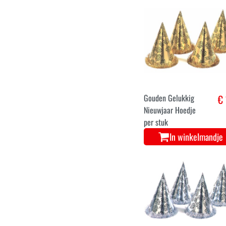
Schitterende
€ 
Nieuwjaarsbol -
Papieren
Hangdecoratie
In winkelmandje
Gouden Gelukkig
€ 
Nieuwjaar Hoedje
per stuk