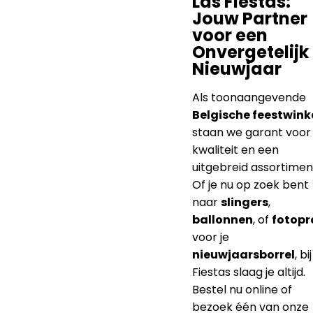
wat wils. Bezoek één 
onze winkels in
Aalst
,
Gent
,
Kontich
of
Hal
voor persoonlijk advies
bestel gemakkelijk via
onze
webshop
.
Las Fiestas:
Jouw Partner
voor een
Onvergetelijk
Nieuwjaar
Als toonaangevende
Belgische feestwink
staan we garant voor
kwaliteit en een
uitgebreid assortimen