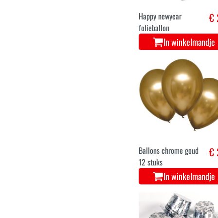
Happy newyear
€ 
folieballon
In winkelmandje