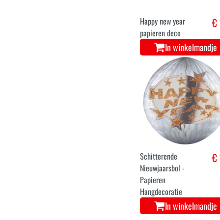
In winkelmandje
Happy new year
€ 
papieren deco
In winkelmandje