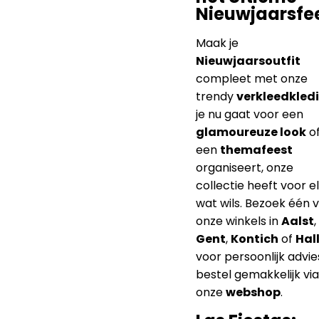
party accessoires
, 
feesthoedjes
,
toeter
en
confetti
om
middernacht met ee
knal in te luiden.
Verkleed je v
het Ultieme
Nieuwjaarsfe
Maak je
Nieuwjaarsoutfit
compleet met onze
trendy
verkleedkledi
je nu gaat voor een
glamoureuze look
o
een
themafeest
organiseert, onze
collectie heeft voor e