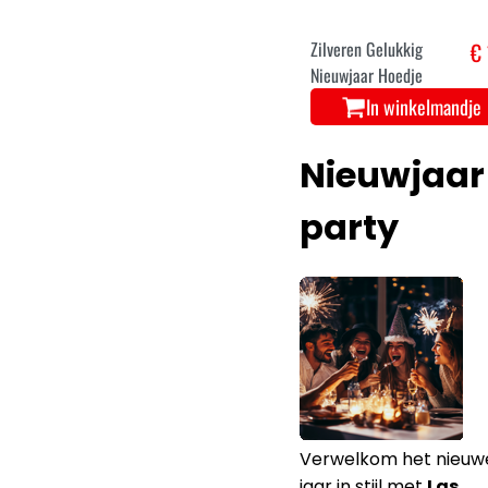
In winkelmandje
Zilveren Gelukkig
€ 
Nieuwjaar Hoedje
In winkelmandje
Nieuwjaar
party