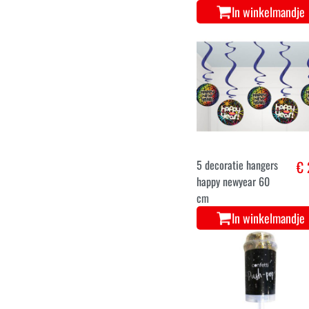
Gouden Gelukkig
€ 
Nieuwjaar buishoed
In winkelmandje
5 decoratie hangers
€ 
happy newyear 60