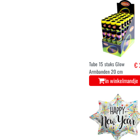
Zilveren Gelukkig
Nieuwjaar Klinkende
Trompetten
In winkelmandje
Tube 15 stuks Glow
€ 
Armbanden 20 cm
In winkelmandje