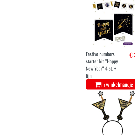
Classy party foil
€ 
ballon happy new
year
In winkelmandje
Festive numbers
€ 
starter kit “Happy
New Year“ 4 st. +
lijn