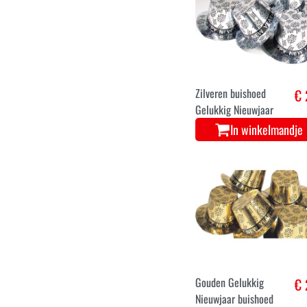
Ballons chrome goud
€ 
12 stuks
In winkelmandje
Zilveren buishoed
€ 
Gelukkig Nieuwjaar
In winkelmandje