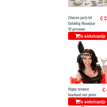
stuks
In winkelmandje
Zilveren party kit
€ 3
Gelukkig Nieuwjaar
10 personen
In winkelmandje