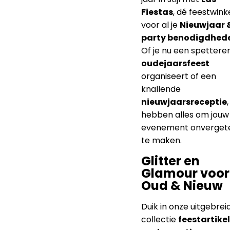
Verwelkom het nieuw
jaar in stijl met
Las
Fiestas
, dé feestwink
voor al je
Nieuwjaar 
party benodigdhed
Of je nu een spettere
oudejaarsfeest
organiseert of een
knallende
nieuwjaarsreceptie
,
hebben alles om jouw
evenement onvergetel