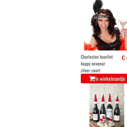
Happy newyear
€ 
haarband met pluim
In winkelmandje
Charleston haarlint
€ 
happy newyear
zilver-zwart