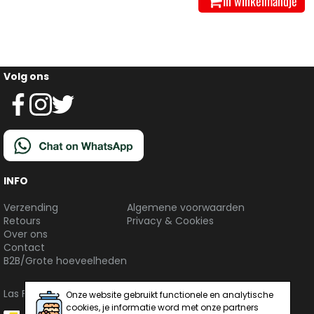
In winkelmandje
Volg ons
INFO
Verzending
Algemene voorwaarden
Retours
Privacy & Cookies
Over ons
Contact
B2B/Grote hoeveelheden
Las Fiestas. © 2026. All Rights Reserved
Onze website gebruikt functionele en analytische
cookies, je informatie word met onze partners