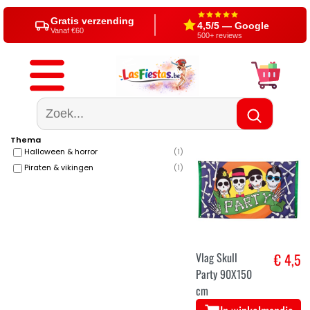
Gratis verzending
4,5/5 — Google
Vanaf €60
500+ reviews
Thema
Halloween & horror
(
1
)
Piraten & vikingen
(
1
)
Vlag Skull
€ 4,5
Party 90X150
cm