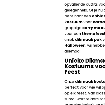
opvallende outfits voo
gelegenheid. Of je nu
bent naar een
opbla
kostuum
voor
carna
grappige
carry me ou
voor een
themafees
uniek
dikmaak pak
v
Halloween
, wij hebb
allemaal!
Unieke Dikma
Kostuums voor
Feest
Onze
dikmaak kost
perfect voor wie wil o
op elk feest. Van klas
sumo-worstelaars to
grappige baby's en al