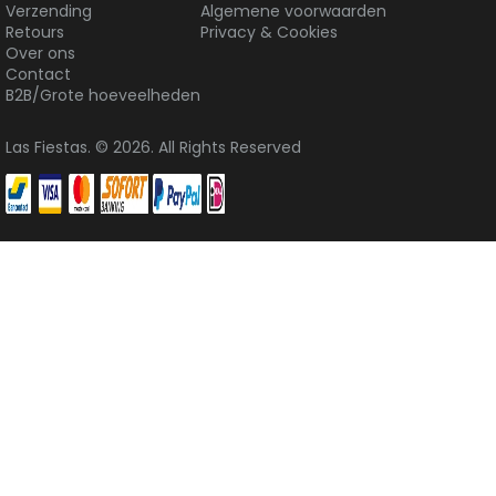
Verzending
Algemene voorwaarden
Retours
Privacy & Cookies
Over ons
Contact
B2B/Grote hoeveelheden
Las Fiestas. © 2026. All Rights Reserved