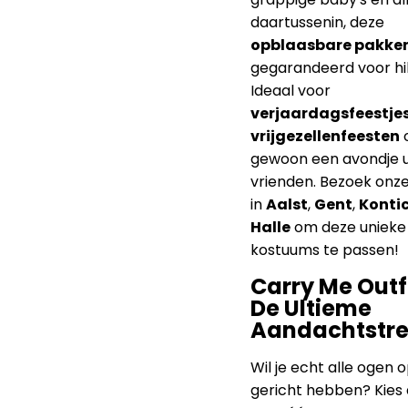
daartussenin, deze
opblaasbare pakke
gegarandeerd voor hila
Ideaal voor
verjaardagsfeestje
vrijgezellenfeesten
gewoon een avondje u
vrienden. Bezoek onze
in
Aalst
,
Gent
,
Konti
Halle
om deze unieke
kostuums te passen!
Carry Me Outfi
De Ultieme
Aandachtstre
Wil je echt alle ogen o
gericht hebben? Kies