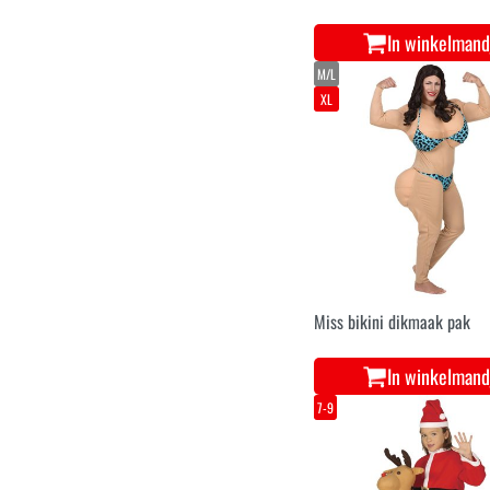
In winkelmand
M/L
XL
Miss bikini dikmaak pak
In winkelmand
7-9