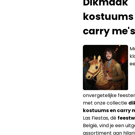
Dikmaak
kostuums
carry me'
Ma
kl
e
onvergetelijke feeste
met onze collectie
d
kostuums en carry 
Las Fiestas, dé
feestw
België, vind je een uit
assortiment aan hilar