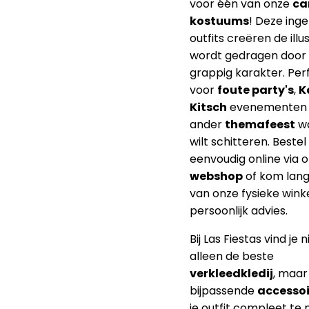
voor één van onze
ca
kostuums
! Deze ing
outfits creëren de illus
wordt gedragen door
grappig karakter. Per
voor
foute party's
,
K
Kitsch
evenementen o
ander
themafeest
wa
wilt schitteren. Bestel
eenvoudig online via 
webshop
of kom lang
van onze fysieke wink
persoonlijk advies.
Bij Las Fiestas vind je n
alleen de beste
verkleedkledij
, maar
bijpassende
accessoi
je outfit compleet te