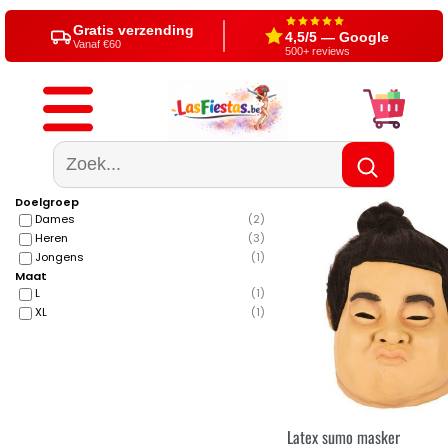
Gratis verzending
4,5/5 — Google
Vanaf €60
500+ reviews
Doelgroep
Dames
(
2
)
Heren
(
3
)
Jongens
(
1
)
Maat
L
(
1
)
XL
(
1
)
Latex sumo masker