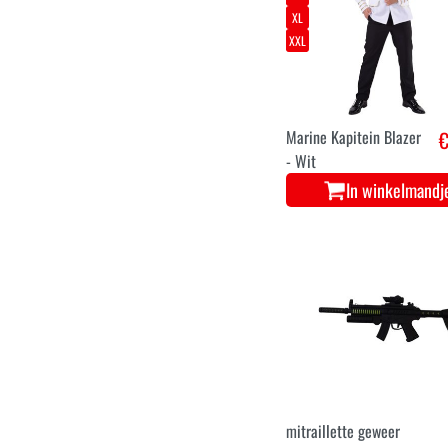
XL
XXL
Marine Kapitein Blazer
€
- Wit
In winkelmandj
mitraillette geweer