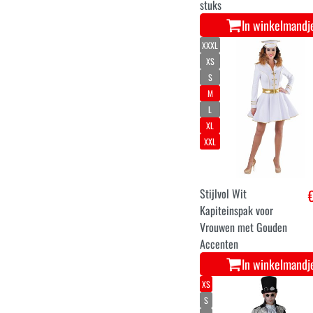
stuks
In winkelmandj
XXXL
XS
S
M
L
XL
XXL
Stijlvol Wit
Kapiteinspak voor
Vrouwen met Gouden
Accenten
In winkelmandj
XS
S