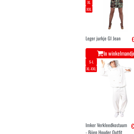
XL
XXL
Leger jurkje GI Jean
In winkelmandj
S-L
XL-XXL
Imker Verkleedkostuum
€
- Bijen Houder Outfit