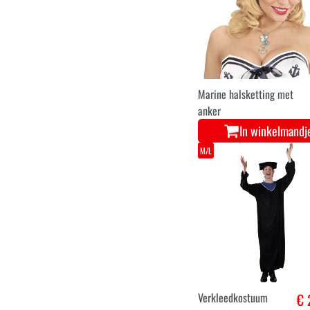
Marine halsketting met
anker
In winkelmandj
M/L
Verkleedkostuum
€ 