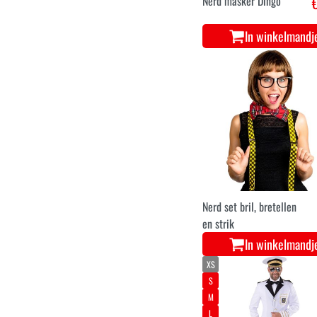
Nerd masker Dingo
In winkelmandj
Nerd set bril, bretellen
en strik
In winkelmandj
XS
S
M
L