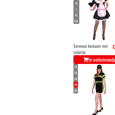
M
L
XL
XXL
Serveuse kostuum met
€
schortje
In winkelmandj
34
36
38
40
42