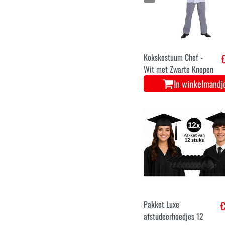
Kokskostuum Chef -
Wit met Zwarte Knopen
In winkelmandj
Pakket Luxe
€
afstudeerhoedjes 12