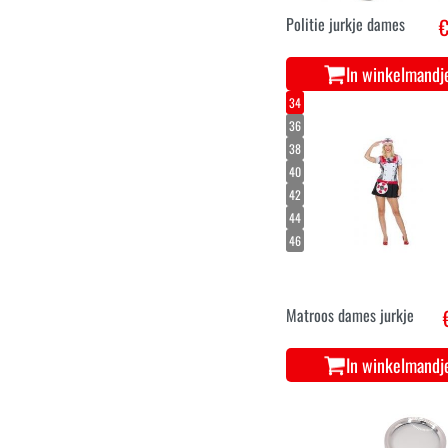
Politie jurkje dames
€
In winkelmandj
34
36
38
40
42
44
46
Matroos dames jurkje
In winkelmandj