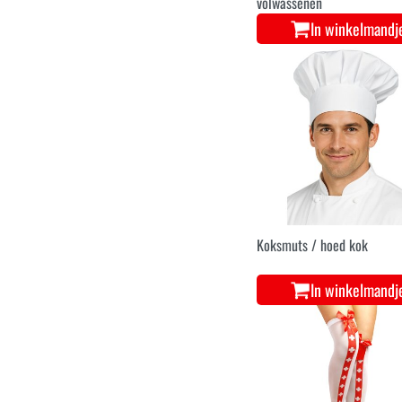
volwassenen
In winkelmandj
Koksmuts / hoed kok
In winkelmandj