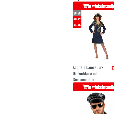
In winkelmandj
36-38
40-42
44-46
Kapitein Dames Jurk
€
Donkerblauw met
Goudaccenten
In winkelmandj