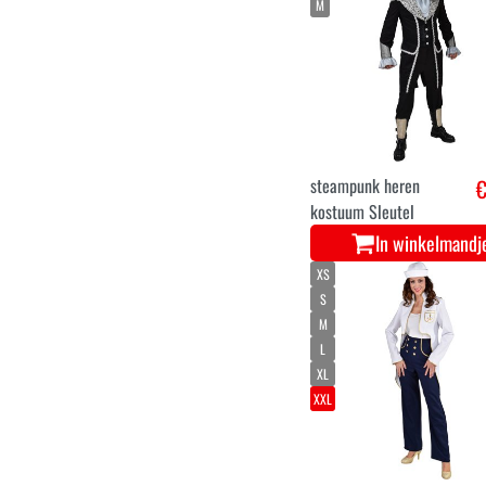
M
steampunk heren
€
kostuum Sleutel
In winkelmandj
XS
S
M
L
XL
XXL