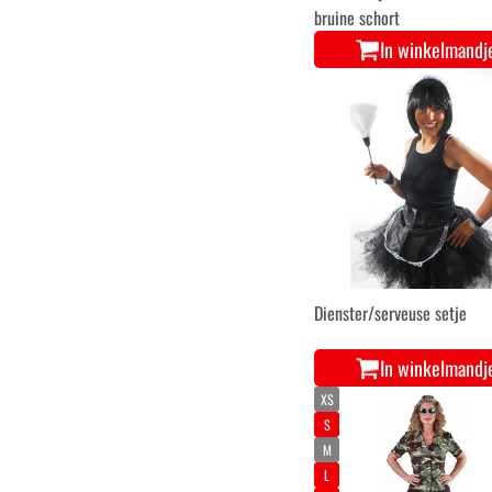
bruine schort
In winkelmandj
Dienster/serveuse setje
In winkelmandj
XS
S
M
L