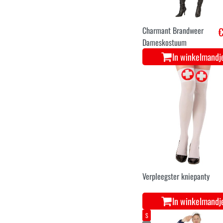
Charmant Brandweer
€
Dameskostuum
In winkelmandj
Verpleegster kniepanty
In winkelmandj
S