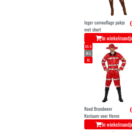
leger camouflage pakje
met short
In winkelmandj
XS-S
M-L
XL
Rood Brandweer
Kostuum voor Heren
In winkelmandj