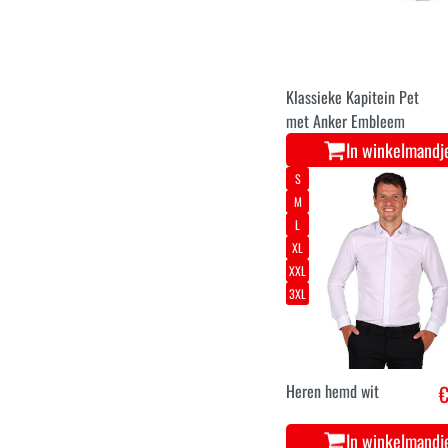
Klassieke Kapitein Pet
met Anker Embleem
In winkelmandj
S
M
L
XL
XXL
3XL
Heren hemd wit
€
In winkelmandj