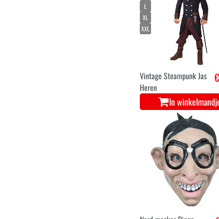
L
XL
XXL
Vintage Steampunk Jas
€
Heren
In winkelmandj