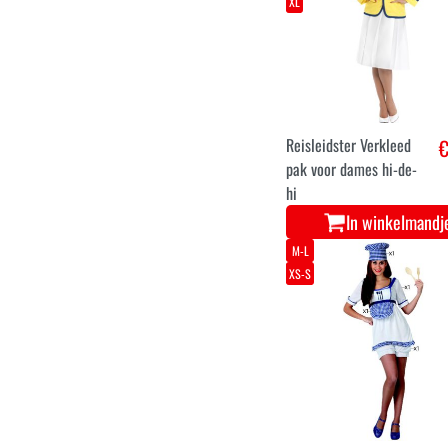
XL
Reisleidster Verkleed
€
pak voor dames hi-de-
hi
In winkelmandj
M-L
XS-S