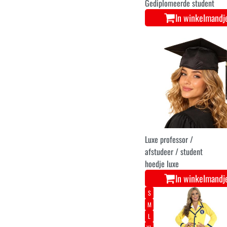
Gediplomeerde student
In winkelmandj
Luxe professor /
afstudeer / student
hoedje luxe
In winkelmandj
S
M
L