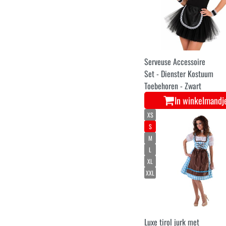
Serveuse Accessoire
Set - Dienster Kostuum
Toebehoren - Zwart
In winkelmandj
XS
S
M
L
XL
XXL
Luxe tirol jurk met