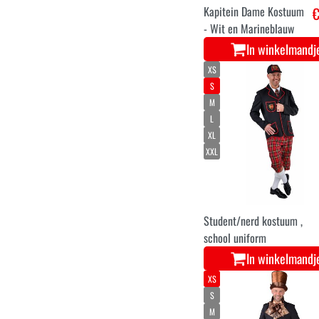
Kapitein Dame Kostuum
€
- Wit en Marineblauw
In winkelmandj
XS
S
M
L
XL
XXL
Student/nerd kostuum ,
school uniform
In winkelmandj
XS
S
M