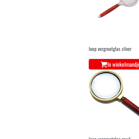
loep vergrootglas zilver
In winkelmandj
loep vergrootglas goud