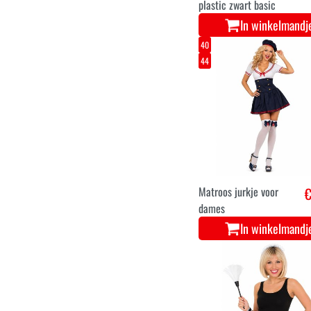
plastic zwart basic
In winkelmandj
40
44
Matroos jurkje voor
€
dames
In winkelmandj