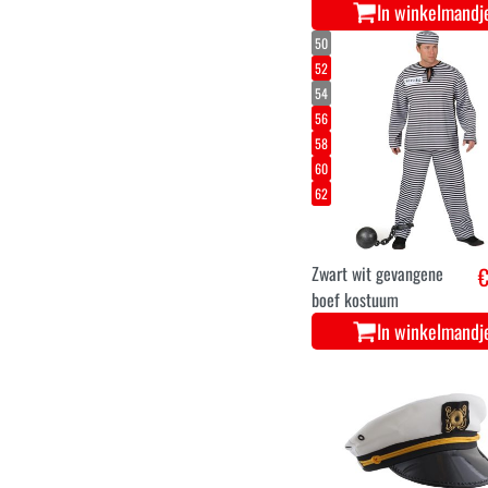
In winkelmandj
50
52
54
56
58
60
62
Zwart wit gevangene
€
boef kostuum
In winkelmandj