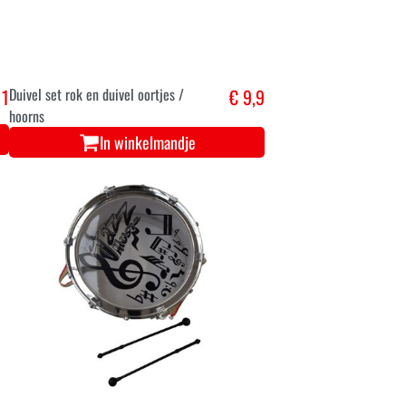
11
Duivel set rok en duivel oortjes /
€ 9,9
hoorns
In winkelmandje