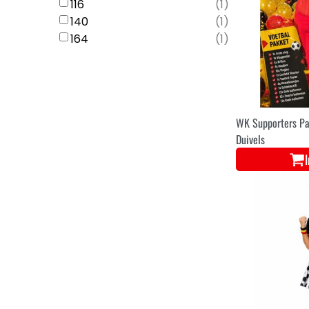
116
(
1
)
140
(
1
)
164
(
1
)
WK Supporters Pa
Duivels