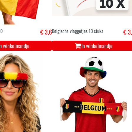
50
€ 3,6
Belgische vlaggetjes 10 stuks
€ 3
In winkelmandje
In winkelmandje