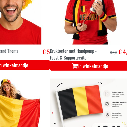
sland Thema
€ 5
Druktoeter met Handpomp -
€ 4
€ 5,9
Feest & Supportersitem
In winkelmandje
In winkelmandje