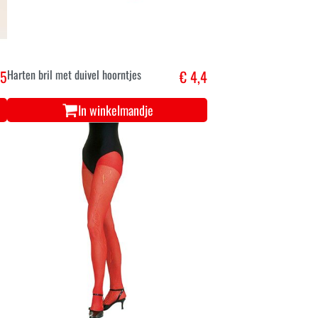
,5
Harten bril met duivel hoorntjes
€ 4,4
In winkelmandje