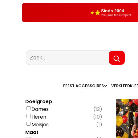
Sinds 2004
20+ jaar feestexpert
FEEST ACCESSOIRES
VERKLEEDKLE
Doelgroep
Dames
(
12
)
Heren
(
10
)
Meisjes
(
1
)
Maat