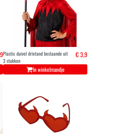
,9
Plastic duivel drietand bestaande uit
€ 3,9
3 stukken
In winkelmandje