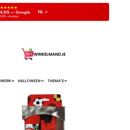
NL
4,5/5 — Google
500+ reviews
WINKELMANDJE
RWERK
HALLOWEEN
THEMA'S