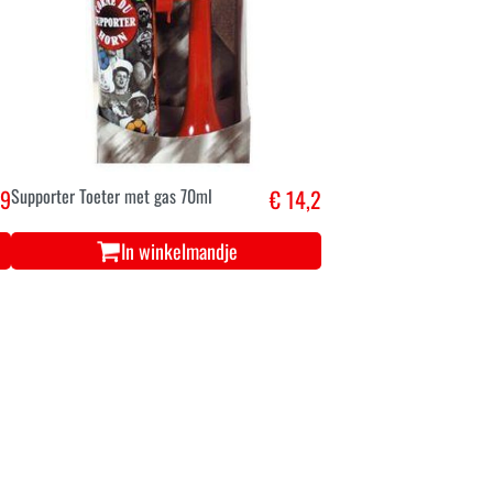
,9
Supporter Toeter met gas 70ml
€ 14,2
In winkelmandje