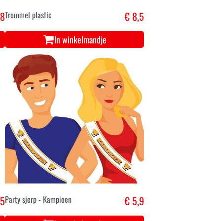
,8
Trommel plastic
€ 8,5
In winkelmandje
,5
Party sjerp - Kampioen
€ 5,9