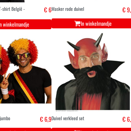
-shirt België -
€ 6
Masker rode duivel
€ 9
In winkelmandje
In winkelmandje
 jumbo
€ 6,9
Duivel verkleed set
€ 6