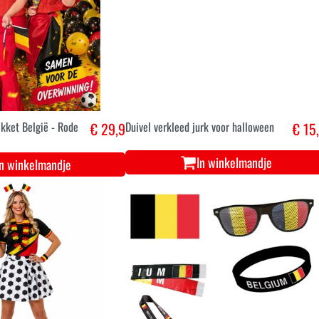
kket België - Rode
€ 29,9
Duivel verkleed jurk voor halloween
€ 15
In winkelmandje
In winkelmandje