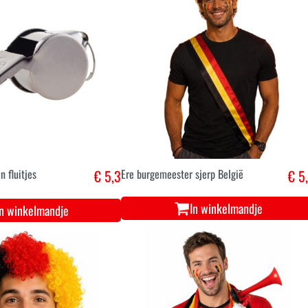
 fluitjes
€ 5,3
Ere burgemeester sjerp België
€ 5
In winkelmandje
In winkelmandje