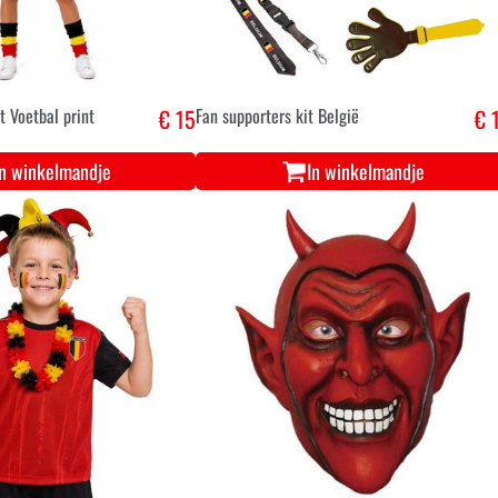
 Voetbal print
€ 15
Fan supporters kit België
€ 
In winkelmandje
In winkelmandje