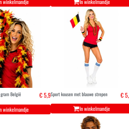
In winkelmandje
In winkelmandje
 gram België
€ 5,9
Sport kousen met blauwe strepen
€ 5
In winkelmandje
In winkelmandje