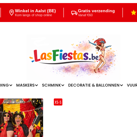
Winkel in Aalst (BE)
Gratis verzending
Kom langs of shop online
Vanaf €60
DING
MASKERS
SCHMINK
DECORATIE & BALLONNEN
VUU
XS-S