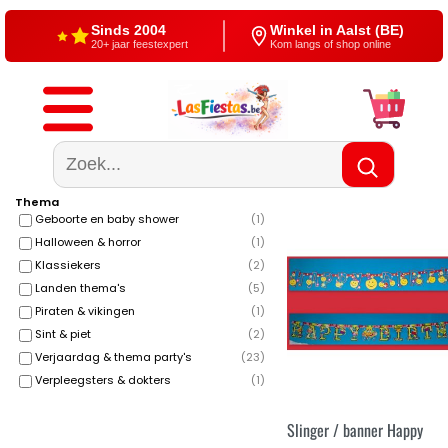
Sinds 2004
Winkel in Aalst (BE)
20+ jaar feestexpert
Kom langs of shop online
Gratis verzending
4,5/5 — Google
Vanaf €60
500+ reviews
Thema
Geboorte en baby shower
(
1
)
Halloween & horror
(
1
)
Klassiekers
(
2
)
Landen thema's
(
5
)
Piraten & vikingen
(
1
)
Sint & piet
(
2
)
Verjaardag & thema party's
(
23
)
Verpleegsters & dokters
(
1
)
Slinger / banner Happy