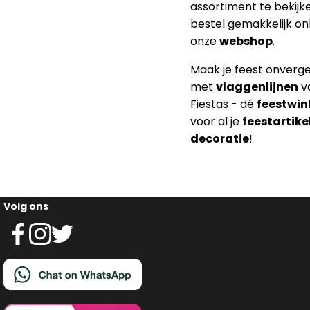
assortiment te bekijk
bestel gemakkelijk onl
onze
webshop
.
Maak je feest onverget
met
vlaggenlijnen
v
Fiestas - dé
feestwin
voor al je
feestartike
decoratie
!
Volg ons