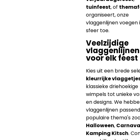
tuinfeest
, of
themaf
organiseert, onze
vlaggenlijnen voegen 
sfeer toe.
Veelzijdige
vlaggenlijnen
voor elk feest
Kies uit een brede sel
kleurrijke vlaggetje
klassieke driehoekige
wimpels tot unieke v
en designs. We hebb
vlaggenlijnen passend 
populaire thema's zoa
Halloween
,
Carnava
Kamping Kitsch
. Co