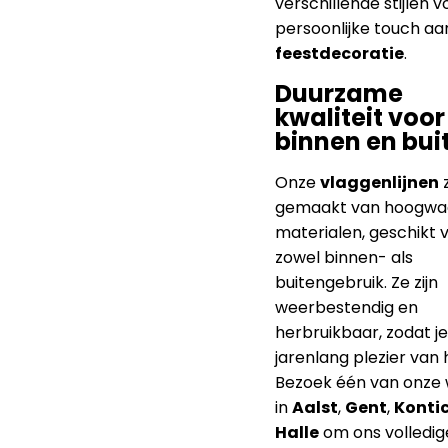
verschillende stijlen 
persoonlijke touch aan
feestdecoratie
.
Duurzame
kwaliteit voor
binnen en bui
Onze
vlaggenlijnen
z
gemaakt van hoogwa
materialen, geschikt 
zowel binnen- als
buitengebruik. Ze zijn
weerbestendig en
herbruikbaar, zodat je
jarenlang plezier van 
Bezoek één van onze 
in
Aalst
,
Gent
,
Konti
Halle
om ons volledig