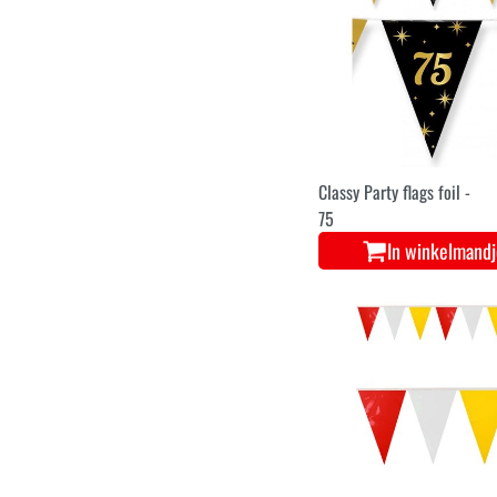
Classy Party flags foil -
75
In winkelmand