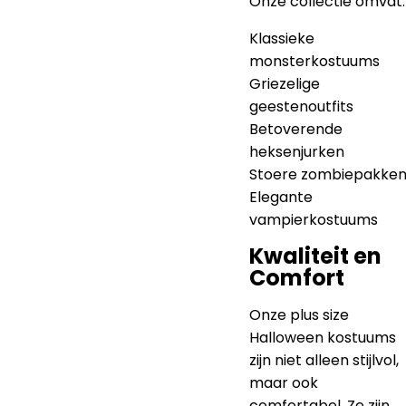
Onze collectie omvat:
Klassieke
monsterkostuums
Griezelige
geestenoutfits
Betoverende
heksenjurken
Stoere zombiepakke
Elegante
vampierkostuums
Kwaliteit en
Comfort
Onze plus size
Halloween kostuums
zijn niet alleen stijlvol,
maar ook
comfortabel. Ze zijn