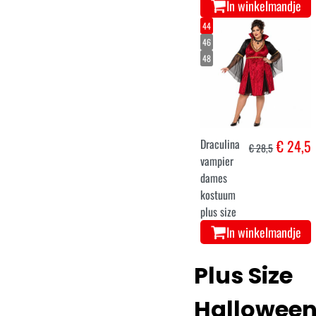
In winkelmandje
44
46
48
Draculina
€ 24,5
€ 28,5
vampier
dames
kostuum
plus size
In winkelmandje
Plus Size
Hallowee