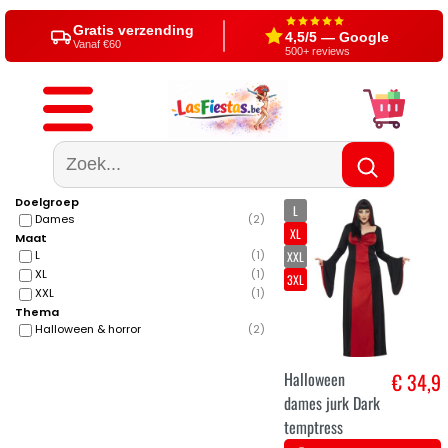
Gratis verzending
4,5/5 — Google
Vanaf €60
500+ reviews
Doelgroep
L
Dames
(
2
)
XL
Maat
L
(
1
)
XXL
XL
(
1
)
3XL
XXL
(
1
)
Thema
Halloween & horror
(
2
)
Halloween
€ 34,9
dames jurk Dark
temptress