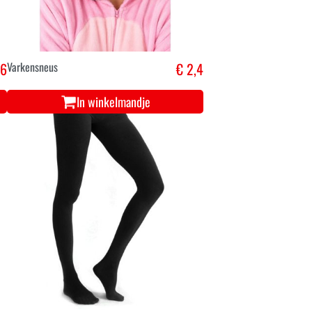
,6
Varkensneus
€ 2,4
In winkelmandje