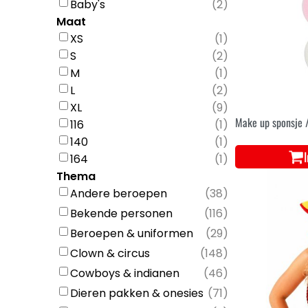
Baby's
(
2
)
Maat
XS
(
1
)
S
(
2
)
M
(
1
)
L
(
2
)
XL
(
9
)
Make up sponsje 
116
(
1
)
140
(
1
)
164
(
1
)
Thema
Andere beroepen
(
38
)
Bekende personen
(
116
)
Beroepen & uniformen
(
29
)
Clown & circus
(
148
)
Cowboys & indianen
(
46
)
Dieren pakken & onesies
(
71
)