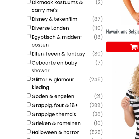
Dikmaak kostuums &
(
2
)
carry me's
Disney & tekenfilm
(
87
)
Diverse Landen
(
110
)
Hawaikrans Belgi
Egyptisch & midden-
(
18
)
oosten
Elfen, feeën & fantasy
(
80
)
Geboorte en baby
(
7
)
shower
Glitter & glamour
(
245
)
kleding
Goden & engelen
(
21
)
Grappig, fout & 18+
(
288
)
Grappige thema's
(
36
)
Grieken & romeinen
(
10
)
Halloween & horror
(
525
)