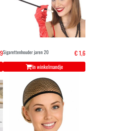
,9
Sigarettenhouder jaren 20
€ 1,6
In winkelmandje