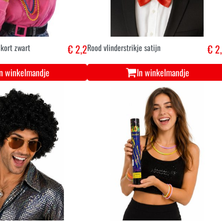
kort zwart
€ 2,2
Rood vlinderstrikje satijn
€ 2
In winkelmandje
In winkelmandje