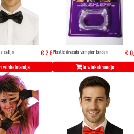
je satijn
€ 2,6
Plastic dracula vampier tanden
€ 0
In winkelmandje
In winkelmandje