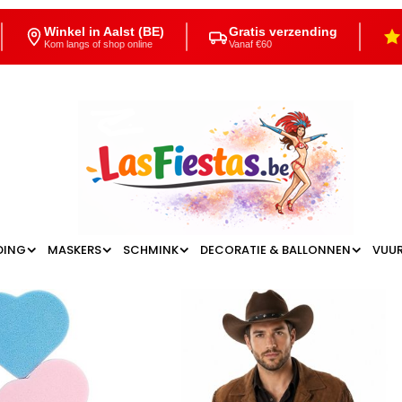
Winkel in Aalst (BE)
Gratis verzending
Kom langs of shop online
Vanaf €60
DING
MASKERS
SCHMINK
DECORATIE & BALLONNEN
VUU