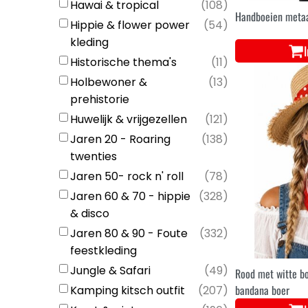
Hawai & tropical
(
108
)
Handboeien metaa
Hippie & flower power
(
54
)
kleding
Historische thema's
(
11
)
Holbewoner &
(
13
)
prehistorie
Huwelijk & vrijgezellen
(
121
)
Jaren 20 - Roaring
(
138
)
twenties
Jaren 50- rock n' roll
(
78
)
Jaren 60 & 70 - hippie
(
328
)
& disco
Jaren 80 & 90 - Foute
(
332
)
feestkleding
Jungle & Safari
(
49
)
Rood met witte bo
bandana boer
Kamping kitsch outfit
(
207
)