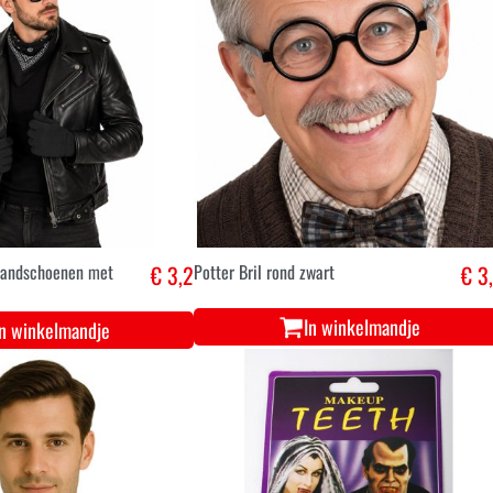
handschoenen met
€ 3,2
Potter Bril rond zwart
€ 3
In winkelmandje
In winkelmandje