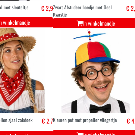
l met sleuteltje
€ 2,9
Zwart Afstudeer hoedje met Geel
€ 2
Kwastje
In winkelmandje
In winkelmandje
llen sjaal zakdoek
€ 2,7
Kleuren pet met propeller vliegertje
€ 4