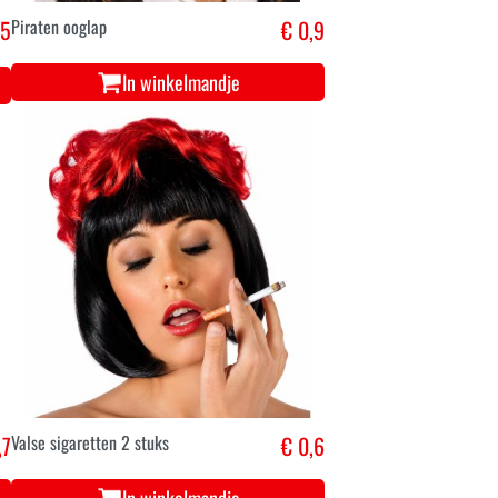
,5
Piraten ooglap
€ 0,9
In winkelmandje
,7
Valse sigaretten 2 stuks
€ 0,6