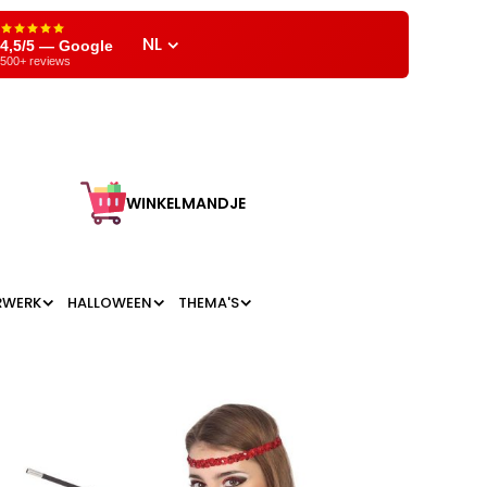
NL
4,5/5 — Google
500+ reviews
WINKELMANDJE
RWERK
HALLOWEEN
THEMA'S