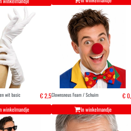
In winkelmandje
In winkelmandje
en wit basic
€ 2,5
Clownsneus Foam / Schuim
€ 0
In winkelmandje
In winkelmandje