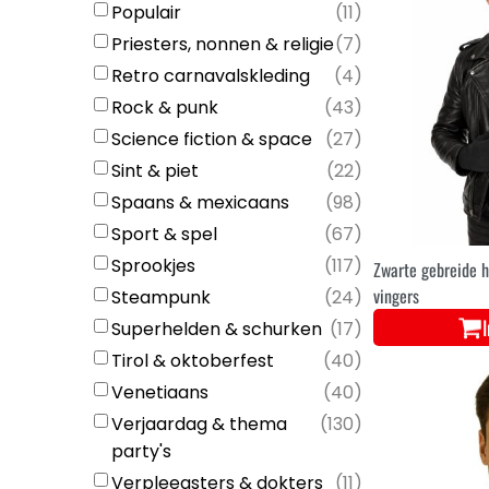
Populair
(
11
)
Priesters, nonnen & religie
(
7
)
Retro carnavalskleding
(
4
)
Rock & punk
(
43
)
Science fiction & space
(
27
)
Sint & piet
(
22
)
Spaans & mexicaans
(
98
)
Sport & spel
(
67
)
Sprookjes
(
117
)
Zwarte gebreide 
vingers
Steampunk
(
24
)
Superhelden & schurken
(
17
)
Tirol & oktoberfest
(
40
)
Venetiaans
(
40
)
Verjaardag & thema
(
130
)
party's
Verpleegsters & dokters
(
11
)