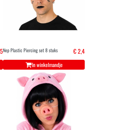
,5
Nep Plastic Piercing set 8 stuks
€ 2,4
In winkelmandje