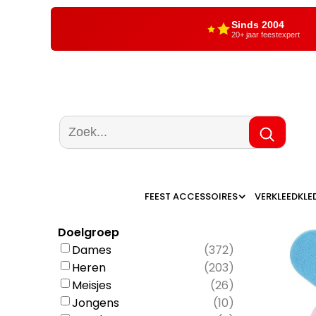
Sinds 2004
20+ jaar feestexpert
FEEST ACCESSOIRES
VERKLEEDKLE
Doelgroep
Dames
(
372
)
Heren
(
203
)
Meisjes
(
26
)
Jongens
(
10
)