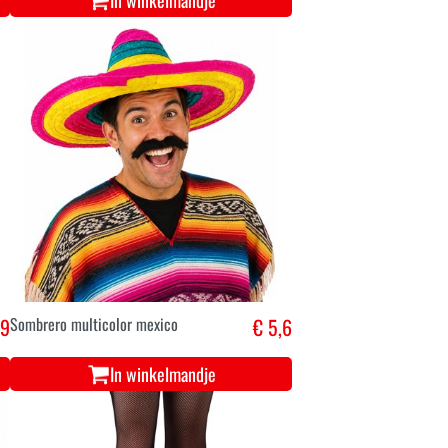
In winkelmandje
,9
Sombrero multicolor mexico
€ 5,6
In winkelmandje