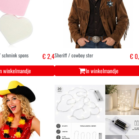
/ schmink spons
€ 2,4
Sheriff / cowboy ster
€ 0
In winkelmandje
In winkelmandje