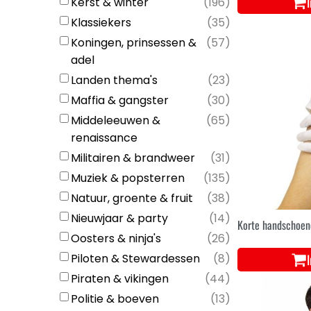
Kerst & winter
(
196
)
Klassiekers
(
35
)
Koningen, prinsessen &
(
57
)
adel
Landen thema's
(
23
)
Maffia & gangster
(
30
)
Middeleeuwen &
(
65
)
renaissance
Militairen & brandweer
(
31
)
Muziek & popsterren
(
135
)
Natuur, groente & fruit
(
38
)
Nieuwjaar & party
(
14
)
Korte handschoen
Oosters & ninja's
(
26
)
Piloten & Stewardessen
(
8
)
Piraten & vikingen
(
44
)
Politie & boeven
(
13
)