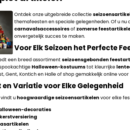
Ontdek onze uitgebreide collectie
seizoensartike
themafeesten en speciale gelegenheden. Of u nu 
carnavalsaccessoires
of
zomerse feestartikel
onvergetelijk succes te maken.
Voor Elk Seizoen het Perfecte Fe
biedt een breed assortiment
seizoensgebonden feestart
n spookachtige
Halloween-kostuums
tot kleurrijke
lente
lst, Gent, Kontich en Halle of shop gemakkelijk online voo
t en Variatie voor Elke Gelegenheid
s vindt u
hoogwaardige seizoensartikelen
voor elke fest
Halloween-decoraties
kerstversiering
aasartikelen