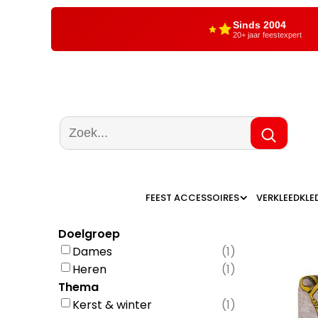
Sinds 2004
20+ jaar feestexpert
FEEST ACCESSOIRES
VERKLEEDKLE
Doelgroep
Dames
(
1
)
Heren
(
1
)
Thema
Kerst & winter
(
1
)