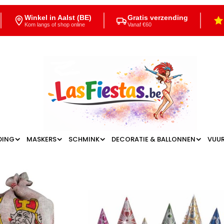
Winkel in Aalst (BE)
Gratis verzending
Kom langs of shop online
Vanaf €60
DING
MASKERS
SCHMINK
DECORATIE & BALLONNEN
VUU