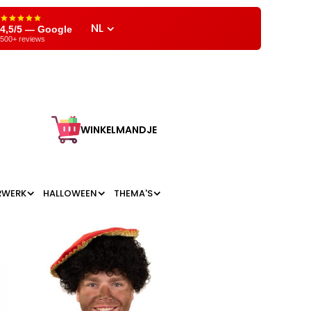
NL
4,5/5 — Google
500+ reviews
WINKELMANDJE
RWERK
HALLOWEEN
THEMA'S