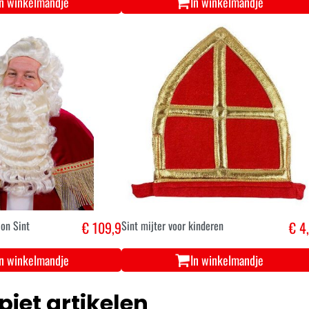
In winkelmandje
In winkelmandje
on Sint
€ 109,9
Sint mijter voor kinderen
€ 4
In winkelmandje
In winkelmandje
 piet artikelen