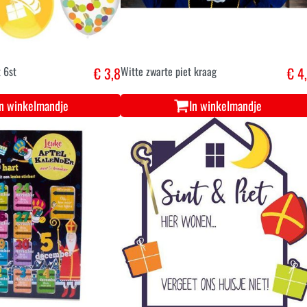
 6st
€ 3,8
Witte zwarte piet kraag
€ 4
In winkelmandje
In winkelmandje