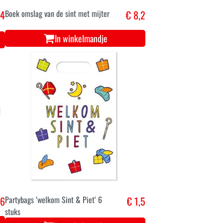
,4
Boek omslag van de sint met mijter
€ 8,2
In winkelmandje
,6
Partybags ‘welkom Sint & Piet‘ 6
€ 1,5
stuks