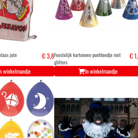
klaas jute
€ 3,8
Feestelijk kartonnen punthoedje met
€ 1
glitters
In winkelmandje
In winkelmandje