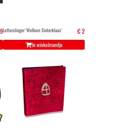
,9
Letterslinger 'Welkom Sinterklaas'
€ 2
In winkelmandje