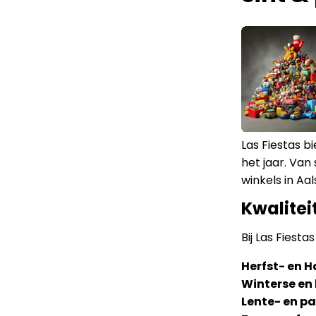
Las Fiestas 
het jaar. Va
winkels in Aa
Kwalitei
Bij Las Fiesta
Herfst- en 
Winterse en 
Lente- en p