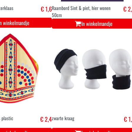
terklaas
€ 1,6
Raambord Sint & piet, hier wonen
€ 2
50cm
In winkelmandje
In winkelmandje
 plastic
€ 2,4
zwarte kraag
€ 1