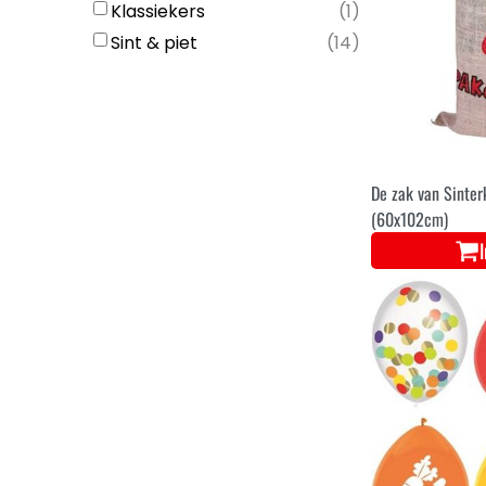
Klassiekers
(
1
)
Sint & piet
(
14
)
De zak van Sinter
(60x102cm)