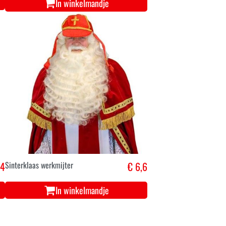
In winkelmandje
,4
Sinterklaas werkmijter
€ 6,6
In winkelmandje