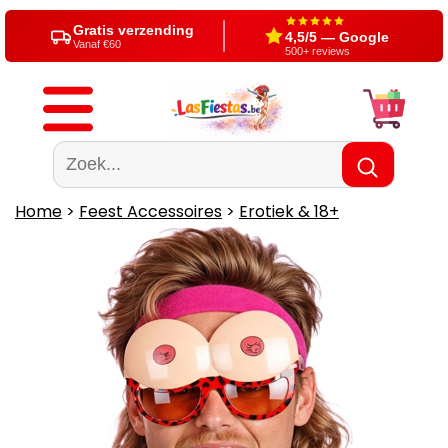
Gratis verzending
4,5/5 — Google
Vanaf €60
500+ reviews
Home
>
Feest Accessoires
>
Erotiek & 18+