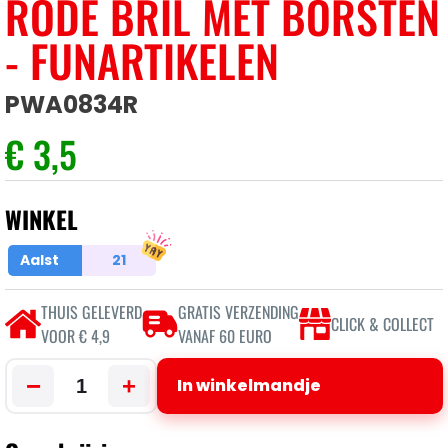
RODE BRIL MET BORSTEN
- FUNARTIKELEN
PWA0834R
€ 3,5
WINKEL
Aalst
21
THUIS GELEVERD
GRATIS VERZENDING
CLICK & COLLECT
VOOR € 4,9
VANAF 60 EURO
−
+
In winkelmandje