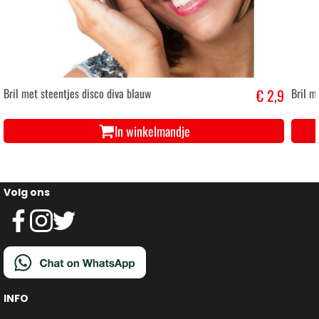
Bril met steentjes disco diva blauw
€ 2,9
Bril m
In winkelmandje
Volg ons
INFO