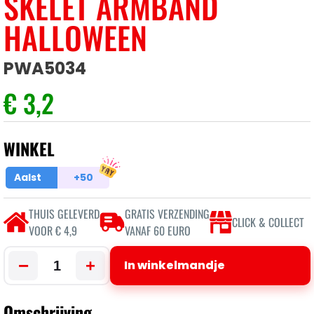
SKELET ARMBAND
HALLOWEEN
PWA5034
€ 3,2
WINKEL
Aalst
+50
THUIS GELEVERD
GRATIS VERZENDING
CLICK & COLLECT
VOOR € 4,9
VANAF 60 EURO
−
+
In winkelmandje
Omschrijving