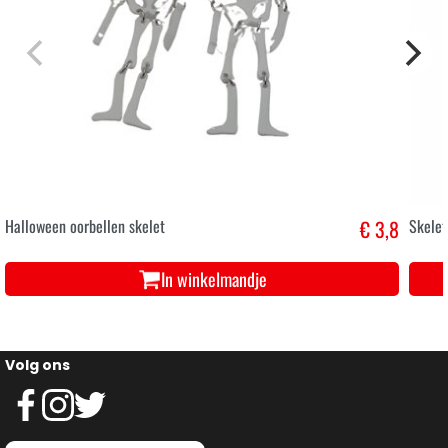
Halloween oorbellen skelet
€ 3,8
Skelet
In winkelmandje
Volg ons