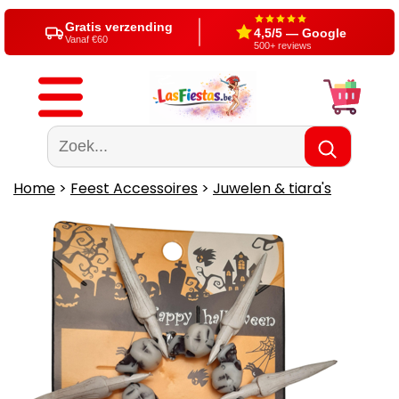
Gratis verzending
4,5/5 — Google
Vanaf €60
500+ reviews
Home
>
Feest Accessoires
>
Juwelen & tiara's