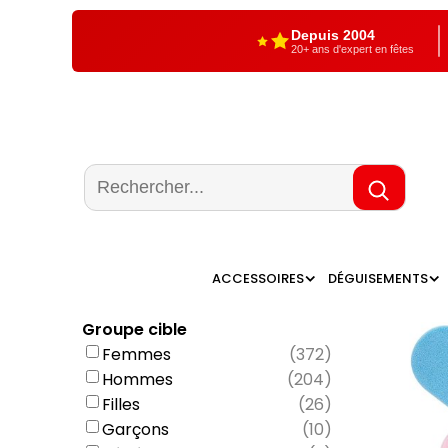
Depuis 2004
20+ ans d'expert en fêtes
ACCESSOIRES
DÉGUISEMENTS
Groupe cible
Femmes
(
372
)
Hommes
(
204
)
Filles
(
26
)
Garçons
(
10
)