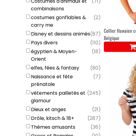
Costumes d'animaux et
(
71
)
combinaisons
costumes gonflables &
(
2
)
carry me
Collier Hawaien c
Disney et dessins animés
(
87
)
Belgique
Pays divers
(
110
)
égyptien & Moyen-
(
18
)
Orient
elfes, fées & fantasy
(
80
)
Naissance et fête
(
7
)
prénatale
vêtements pailletés et
(
245
)
glamour
Dieux et anges
(
21
)
Drôle, kitsch & 18+
(
287
)
Thèmes amusants
(
36
)
Grecs et Romains
(
10
)