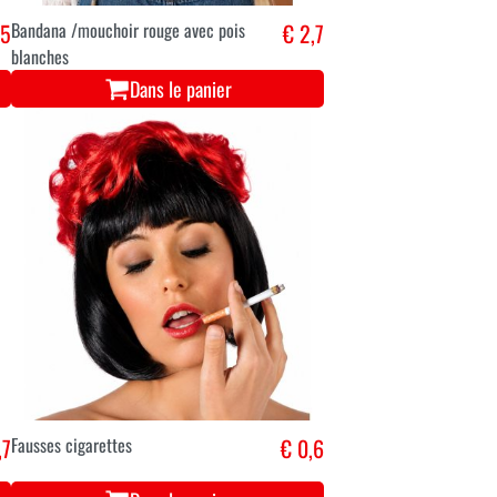
,5
Bandana /mouchoir rouge avec pois
€ 2,7
blanches
Dans le panier
,7
Fausses cigarettes
€ 0,6