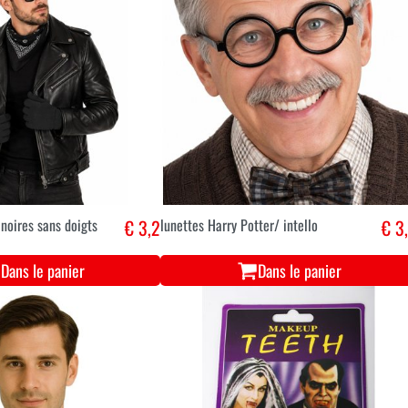
 noires sans doigts
€ 3,2
lunettes Harry Potter/ intello
€ 3
Dans le panier
Dans le panier