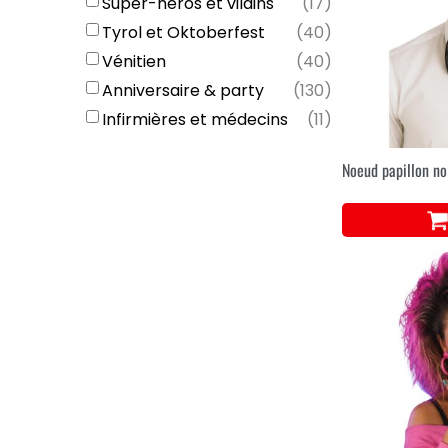
Super-héros et vilains
(
17
)
Tyrol et Oktoberfest
(
40
)
Vénitien
(
40
)
Anniversaire & party
(
130
)
Infirmières et médecins
(
11
)
Noeud papillon no