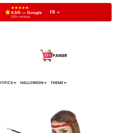
FR
4,5/5 — Google
500+ reviews
PANIER
RTIFICE
HALLOWEEN
THEME