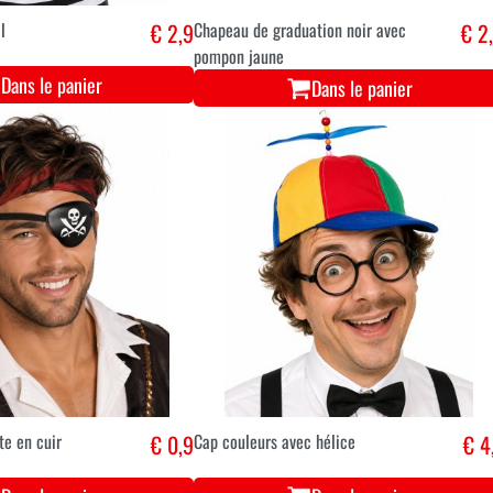
l
€ 2,9
Chapeau de graduation noir avec
€ 2
pompon jaune
Dans le panier
Dans le panier
te en cuir
€ 0,9
Cap couleurs avec hélice
€ 4