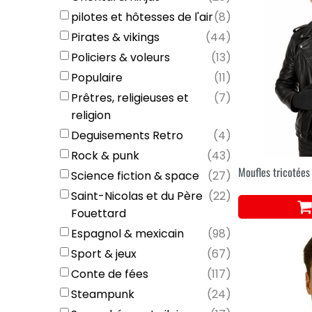
pilotes et hôtesses de l'air
(
8
)
Pirates & vikings
(
44
)
Policiers & voleurs
(
13
)
Populaire
(
11
)
Prêtres, religieuses et
(
7
)
religion
Deguisements Retro
(
4
)
Rock & punk
(
43
)
Moufles tricotées
Science fiction & space
(
27
)
Saint-Nicolas et du Père
(
22
)
Fouettard
Espagnol & mexicain
(
98
)
Sport & jeux
(
67
)
Conte de fées
(
117
)
Steampunk
(
24
)