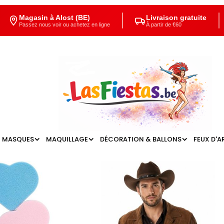
Magasin à Alost (BE)
Livraison gratuite
Passez nous voir ou achetez en ligne
À partir de €60
MASQUES
MAQUILLAGE
DÉCORATION & BALLONS
FEUX D'A