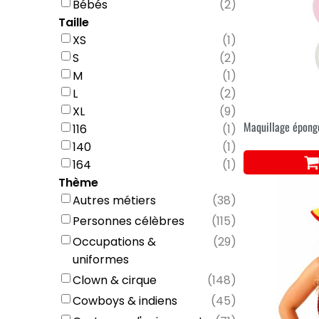
Bébés
(
2
)
Taille
XS
(
1
)
S
(
2
)
M
(
1
)
L
(
2
)
XL
(
9
)
Maquillage épong
116
(
1
)
140
(
1
)
164
(
1
)
Thème
Autres métiers
(
38
)
Personnes célèbres
(
115
)
Occupations &
(
29
)
uniformes
Clown & cirque
(
148
)
Cowboys & indiens
(
45
)