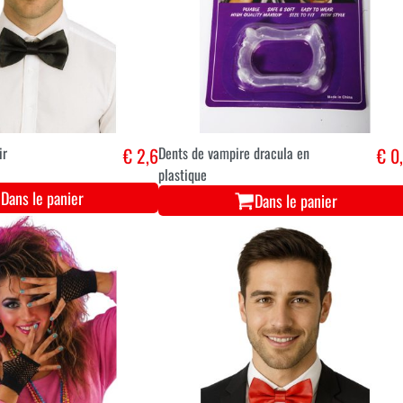
ir
€ 2,6
Dents de vampire dracula en
€ 0
plastique
Dans le panier
Dans le panier