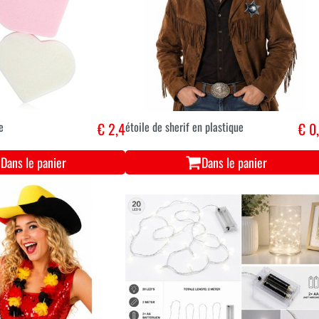
e
€ 2,4
étoile de sherif en plastique
€ 0
Dans le panier
Dans le panier