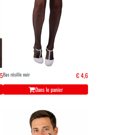
,5
Bas résille noir
€ 4,6
Dans le panier