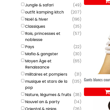
Jungle & safari
(
49
)
outfit kamping kitch
(
207
)
Noël & hiver
(
196
)
Classiques
(
35
)
Rois, princesses et
(
57
)
noblesse
Pays
(
22
)
Mafia & gangster
(
30
)
Moyen Âge et
(
65
)
Renaissance
militaires et pompiers
(
31
)
Gants blancs cour
musique et stars de la
(
135
)
pop
Nature, légumes & fruits
(
38
)
Nouvel an & party
(
14
)
Oriental & ninjas
(
26
)