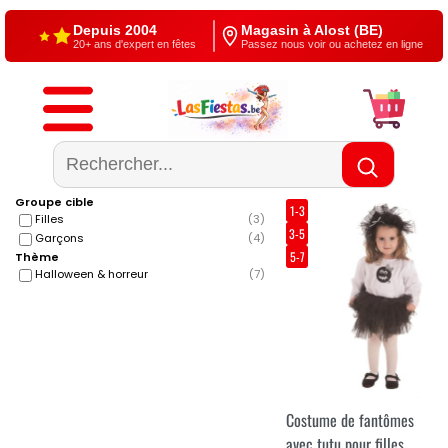
Depuis 2004
Magasin à Alost (BE)
20+ ans d'expert en fêtes
Passez nous voir ou achetez en ligne
Livraison gratuite
4,5/5 — Google
À partir de €60
500+ reviews
Groupe cible
1-3
Filles
(
3
)
3-5
Garçons
(
4
)
5-7
Thème
Halloween & horreur
(
7
)
Costume de fantômes
avec tutu pour filles