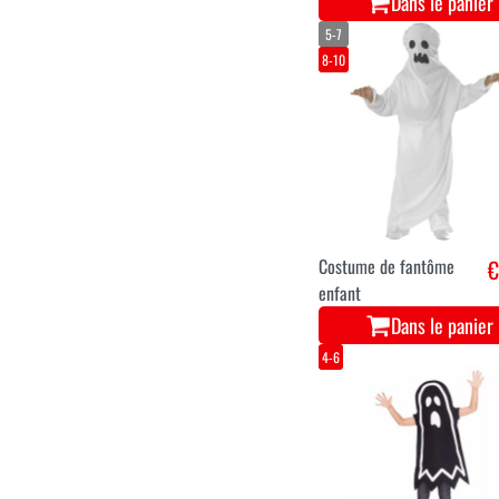
Dans le panier
5-7
8-10
Costume de fantôme
€
enfant
Dans le panier
4-6