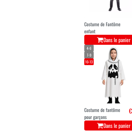
Costume de Fantôme
enfant
Dans le panier
4-6
7-9
10-13
Costume de fantôme
€
pour garçons
Dans le panier