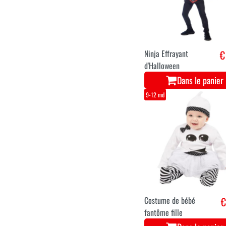
Ninja Effrayant
€
d'Halloween
Dans le panier
9-12 md
Costume de bébé
€
fantôme fille