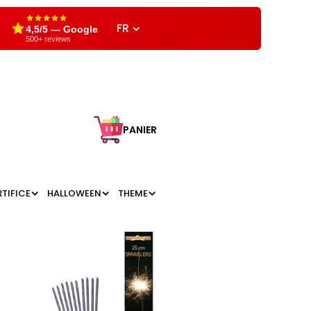
FR
4,5/5 — Google
500+ reviews
PANIER
RTIFICE
HALLOWEEN
THEME