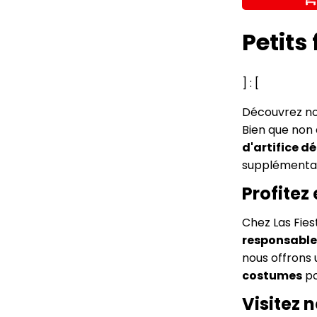
Petits 
] : [
Découvrez n
Bien que non 
d'artifice d
supplémentai
Profitez 
Chez Las Fies
responsable 
nous offrons 
costumes
po
Visitez 