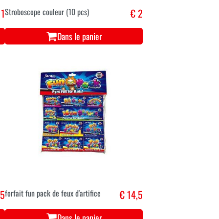
 1
Stroboscope couleur (10 pcs)
€ 2
Dans le panier
 5
forfait fun pack de feux d'artifice
€ 14,5
Dans le panier