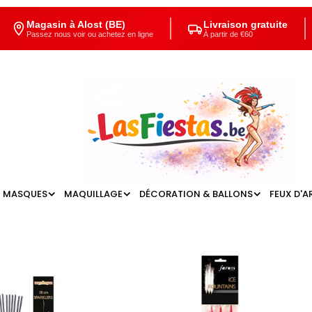
Magasin à Alost (BE)
Livraison gratuite
Passez nous voir ou achetez en ligne
À partir de €60
MASQUES
MAQUILLAGE
DÉCORATION & BALLONS
FEUX D'A