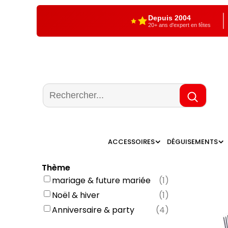
Depuis 2004
20+ ans d'expert en fêtes
ACCESSOIRES
DÉGUISEMENTS
Thème
mariage & future mariée
(
1
)
Noël & hiver
(
1
)
Anniversaire & party
(
4
)