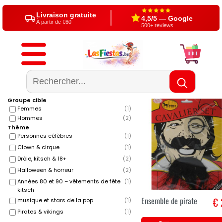
Livraison gratuite
4,5/5 — Google
À partir de €60
500+ reviews
Groupe cible
Femmes
(
1
)
Hommes
(
2
)
Thème
Personnes célèbres
(
1
)
Clown & cirque
(
1
)
Drôle, kitsch & 18+
(
2
)
Halloween & horreur
(
2
)
Années 80 et 90 – vêtements de fête
(
1
)
kitsch
Ensemble de pirate
€ 
musique et stars de la pop
(
1
)
Pirates & vikings
(
1
)