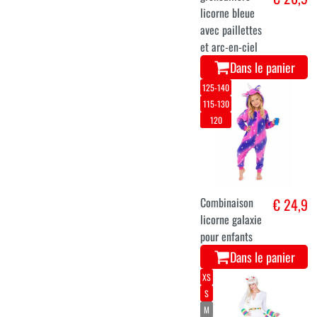
licorne bleue
avec paillettes
et arc-en-ciel
Dans le panier
125-140
115-130
120
Combinaison
€ 24,9
licorne galaxie
pour enfants
Dans le panier
XS
S
M