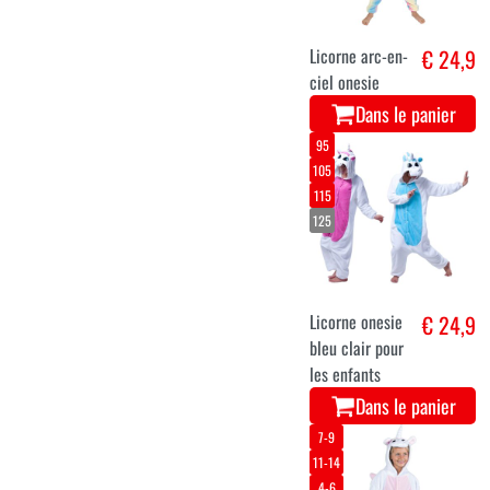
Licorne arc-en-
€ 24,9
ciel onesie
Dans le panier
95
105
115
125
Licorne onesie
€ 24,9
bleu clair pour
les enfants
Dans le panier
7-9
11-14
4-6