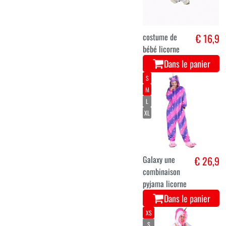
costume de
€ 16,9
bébé licorne
Dans le panier
S
M
L
XL
Galaxy une
€ 26,9
combinaison
pyjama licorne
Dans le panier
XS
S