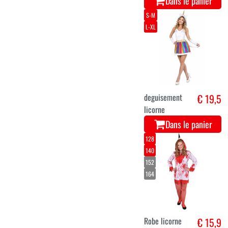
Dans le panier
S-M
L-XL
deguisement
€ 19,5
licorne
Dans le panier
128
140
152
164
Robe licorne
€ 15,9