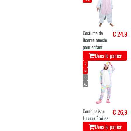
Costume de
€ 24,9
licorne onesie
pour enfant
Dans le panier
S
M
L
XL
Combinaison
€ 26,9
Licorne Étoiles
Dans le panier