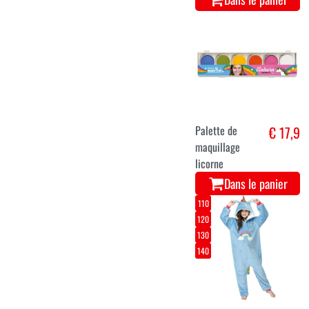
Palette de
€ 17,9
maquillage
licorne
Dans le panier
110
120
130
140