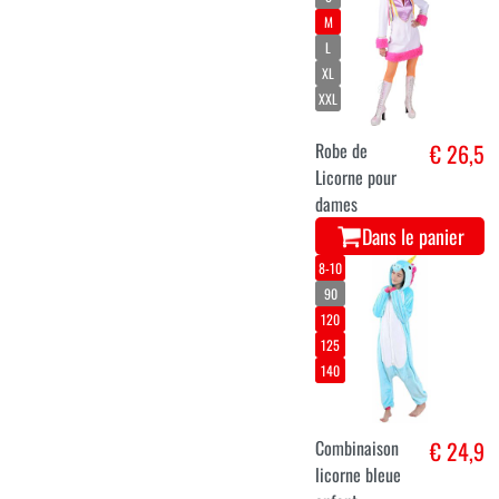
M
L
XL
XXL
Robe de
€ 26,5
Licorne pour
dames
Dans le panier
8-10
90
120
125
140
Combinaison
€ 24,9
licorne bleue