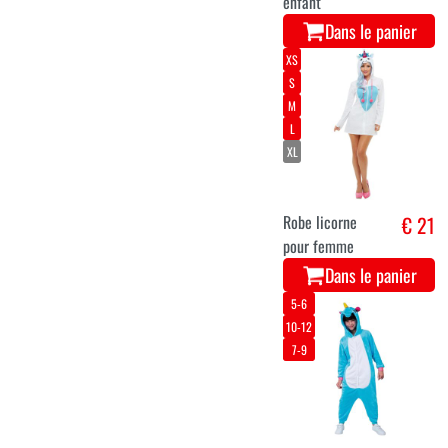
enfant
Dans le panier
XS
S
M
L
XL
Robe licorne
€ 21
pour femme
Dans le panier
5-6
10-12
7-9