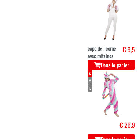
cape de licorne
€ 9,5
avec mitaines
Dans le panier
S
M
L
€ 26,9