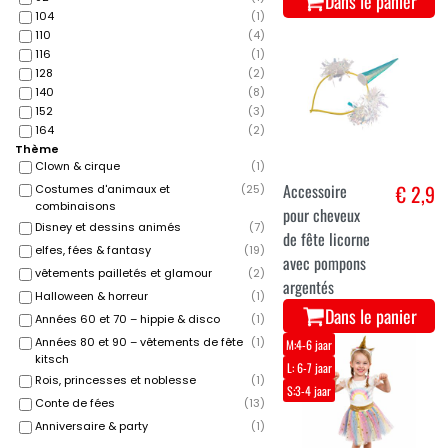
Dans le panier
104
(
1
)
110
(
4
)
116
(
1
)
128
(
2
)
140
(
8
)
152
(
3
)
164
(
2
)
Thème
Clown & cirque
(
1
)
Accessoire
€ 2,9
Costumes d'animaux et
(
25
)
combinaisons
pour cheveux
Disney et dessins animés
(
7
)
de fête licorne
elfes, fées & fantasy
(
19
)
avec pompons
vêtements pailletés et glamour
(
2
)
argentés
Halloween & horreur
(
1
)
Dans le panier
Années 60 et 70 – hippie & disco
(
1
)
Années 80 et 90 – vêtements de fête
(
1
)
M:4-6 jaar
kitsch
L: 6-7 jaar
Rois, princesses et noblesse
(
1
)
S:3-4 jaar
Conte de fées
(
13
)
Anniversaire & party
(
1
)