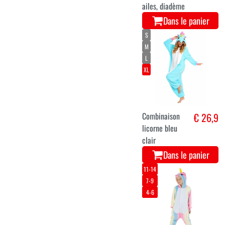
ailes, diadème
Dans le panier
S
M
L
XL
Combinaison
€ 26,9
licorne bleu
clair
Dans le panier
11-14
7-9
4-6