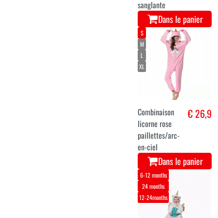
sanglante
Dans le panier
S
M
L
XL
Combinaison
€ 26,9
licorne rose
paillettes/arc-
en-ciel
Dans le panier
6-12 months
24 months
12-24months