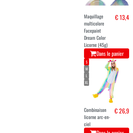
Maquillage
€ 13,4
multicolore
Facepaint
Dream Color
Licorne (45g)
Dans le panier
S
M
L
XL
Combinaison
€ 26,9
licorne arc-en-
ciel
Dans le panier