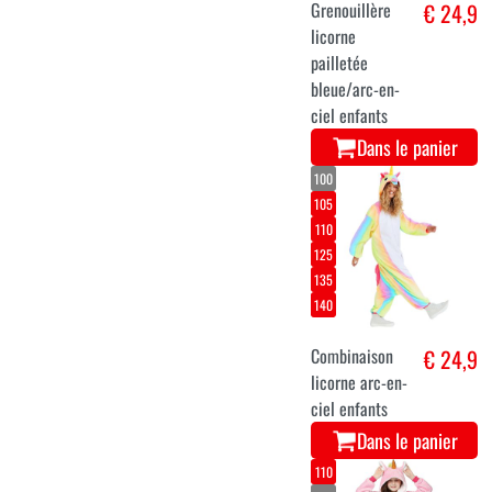
Grenouillère
€ 24,9
licorne
pailletée
bleue/arc-en-
ciel enfants
Dans le panier
100
105
110
125
135
140
Combinaison
€ 24,9
licorne arc-en-
ciel enfants
Dans le panier
110