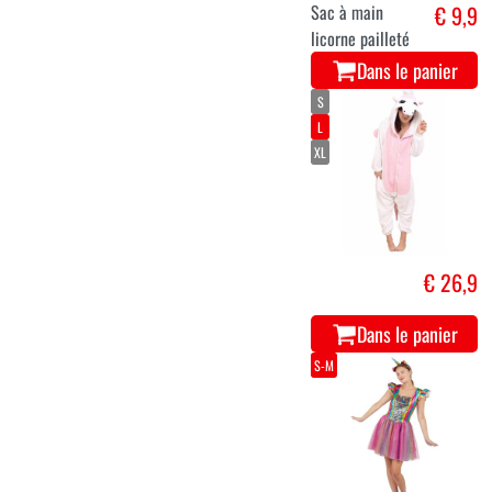
Sac à main
€ 9,9
licorne pailleté
Dans le panier
S
L
XL
€ 26,9
Dans le panier
S-M