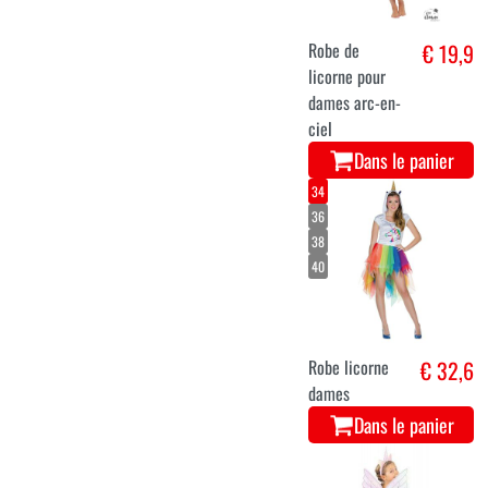
Robe de
€ 19,9
licorne pour
dames arc-en-
ciel
Dans le panier
34
36
38
40
Robe licorne
€ 32,6
dames
Dans le panier