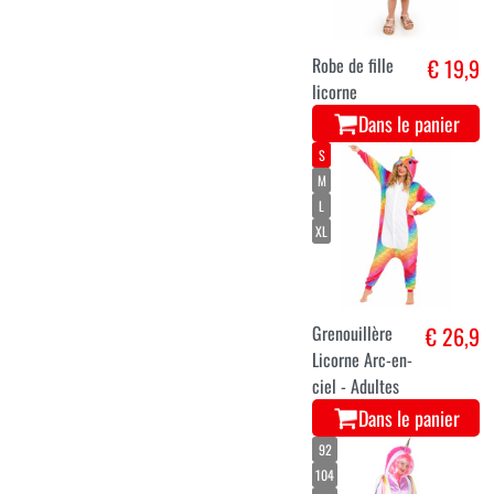
Robe de fille
€ 19,9
licorne
Dans le panier
S
M
L
XL
Grenouillère
€ 26,9
Licorne Arc-en-
ciel - Adultes
Dans le panier
92
104