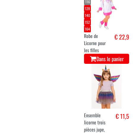
116
128
140
152
164
Robe de
€ 22,9
Licorne pour
les filles
Dans le panier
Ensemble
€ 11,5
licorne trois
pièces jupe,