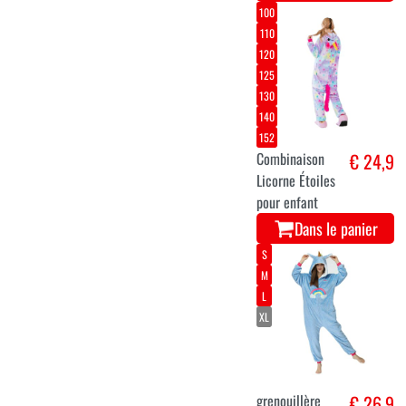
100
110
120
125
130
140
152
Combinaison
€ 24,9
Licorne Étoiles
pour enfant
Dans le panier
S
M
L
XL
grenouillère
€ 26,9