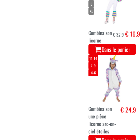
L
XL
Combinaison
€ 19,
€ 32,9
licorne
Dans le panier
11-14
7-9
4-6
Combinaison
€ 24,9
une pièce
licorne arc-en-
ciel étoiles