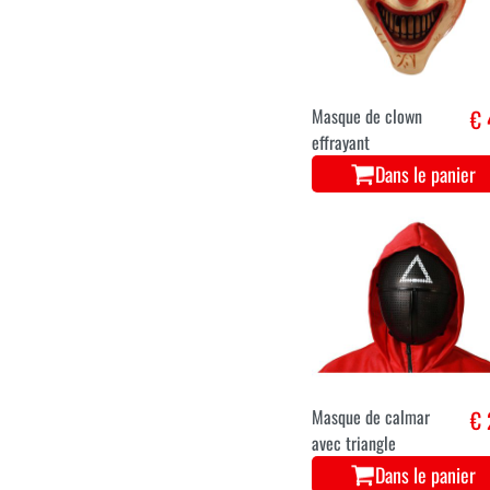
Masque de clown
€ 
effrayant
Dans le panier
Masque de calmar
€ 
avec triangle
Dans le panier