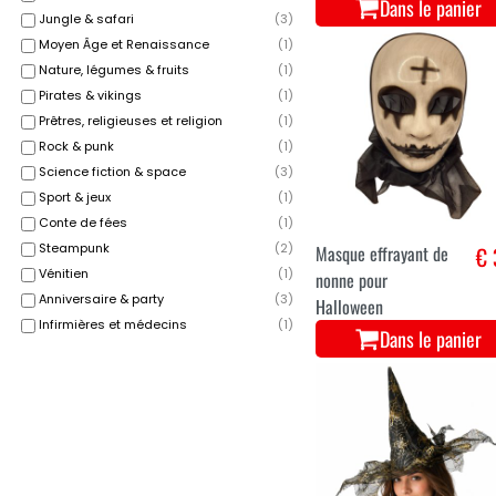
Dans le panier
Jungle & safari
(
3
)
Moyen Âge et Renaissance
(
1
)
Nature, légumes & fruits
(
1
)
Pirates & vikings
(
1
)
Prêtres, religieuses et religion
(
1
)
Rock & punk
(
1
)
Science fiction & space
(
3
)
Sport & jeux
(
1
)
Conte de fées
(
1
)
Steampunk
(
2
)
Masque effrayant de
€ 
Vénitien
(
1
)
nonne pour
Anniversaire & party
(
3
)
Halloween
Infirmières et médecins
(
1
)
Dans le panier