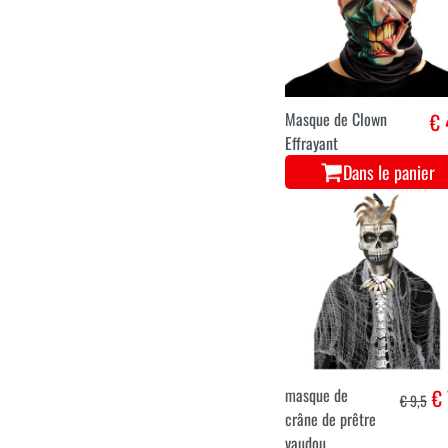
Masque de Clown
€ 
Effrayant
Dans le panier
masque de
€ 
€ 9,5
crâne de prêtre
vaudou