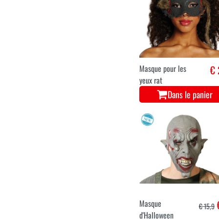
Masque pour les
€ 
yeux rat
Dans le panier
Masque
€ 15,9
d'Halloween