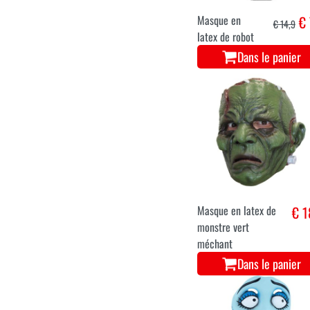
Masque en
€ 
€ 14,9
latex de robot
Dans le panier
Masque en latex de
€ 1
monstre vert
méchant
Dans le panier