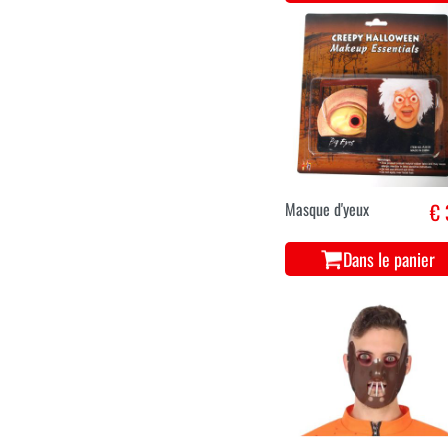
Masque d'yeux
€ 
Dans le panier