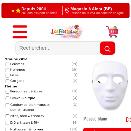
Depuis 2004
Magasin à Alost (BE)
20+ ans d'expert en fêtes
Passez nous voir ou achetez en ligne
Livraison gratuite
4,5/5 — Google
À partir de €60
500+ reviews
Groupe cible
Femmes
(
21
)
Hommes
(
39
)
Filles
(
1
)
Garçons
(
2
)
Thème
Personnes célèbres
(
6
)
Clown & cirque
(
4
)
Costumes d'animaux et
(
3
)
combinaisons
elfes, fées & fantasy
(
2
)
Masque blanc
€ 
Drôle, kitsch & 18+
(
14
)
Halloween & horreur
(
90
)