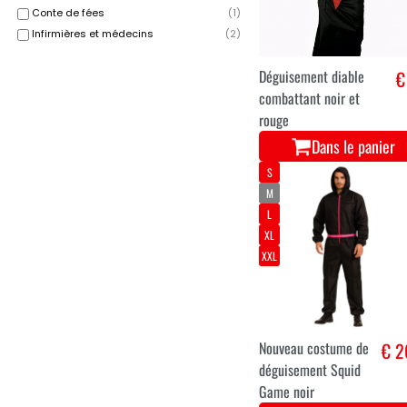
Conte de fées
(
1
)
Infirmières et médecins
(
2
)
Déguisement diable
€
combattant noir et
rouge
Dans le panier
S
M
L
XL
XXL
Nouveau costume de
€ 2
déguisement Squid
Game noir