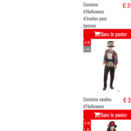
Costume
€ 2
d’Halloween
d’écolier pour
homme
Dans le panier
S-M
L-XL