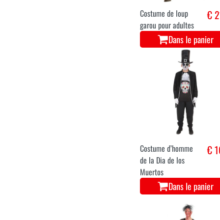
S
M
L
XL
Costume de loup
€ 2
garou pour adultes
Dans le panier