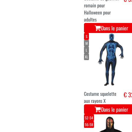
Costume de guerrier
€ 5
romain pour
Halloween pour
adultes
Dans le panier
S
M
L
XL