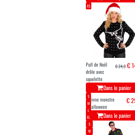
XS
Pull de Noël
€ 1
€ 24,9
drôle avec
squelette
Dans le panier
S
M
L
XL