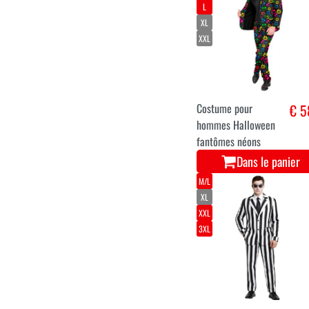
homme monstre
€ 2
d'Halloween
Dans le panier
S
M
L
XL
XXL
Costume pour
€ 5
hommes Halloween
fantômes néons
Dans le panier
M/L