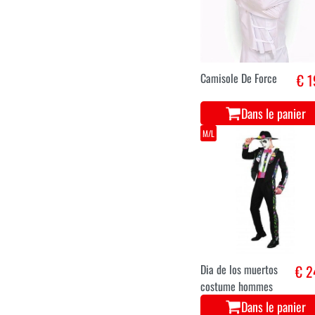
Camisole De Force
€ 1
Dans le panier
M/L
Dia de los muertos
€ 2
costume hommes
Dans le panier