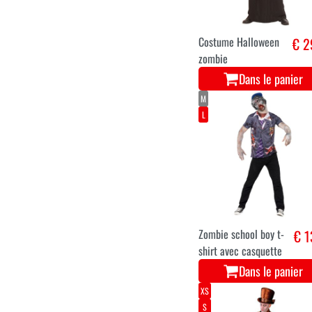
Dans le panier
S
M
L
XL
Costume Halloween
€ 2
zombie
Dans le panier
M
L