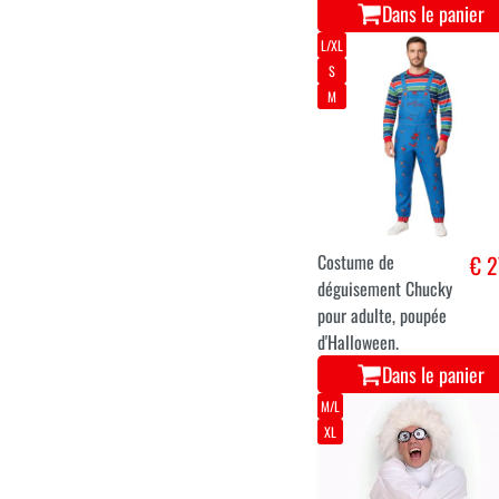
Dans le panier
L/XL
S
M
Costume de
€ 2
déguisement Chucky
pour adulte, poupée
d'Halloween.
Dans le panier
M/L
XL