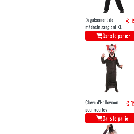
Dans le panier
XS-S
M-L
XL
Déguisement de
€ 1
médecin sanglant XL
Dans le panier