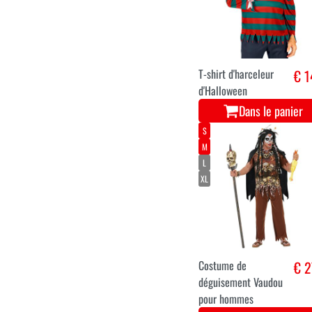
Costume de Zombie
€ 2
Teddy
Dans le panier
S/M
L/XL
XXL
T-shirt d'harceleur
€ 1
d'Halloween
Dans le panier
S
M
L
XL