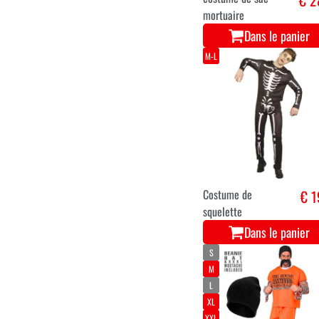
costume de sac
€ 2
mortuaire
Dans le panier
M-L