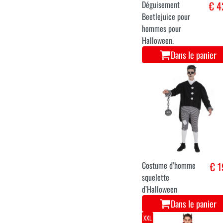
XL
XXL
3XL
Déguisement
€ 4
Beetlejuice pour
hommes pour
Halloween.
Dans le panier