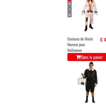
Zombie school boy t-
€ 1
shirt avec casquette
Dans le panier
XS
S
M
L
XL
Costume de Marié
€ 4
Homme pour
Halloween
Dans le panier