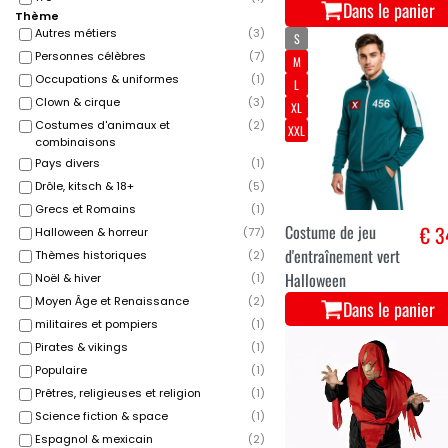
Dans le panier
Thème
Autres métiers
(
3
)
S
Personnes célèbres
(
7
)
M
Occupations & uniformes
(
1
)
L
Clown & cirque
(
3
)
XL
Costumes d'animaux et
(
2
)
XXL
combinaisons
Pays divers
(
1
)
Drôle, kitsch & 18+
(
5
)
Grecs et Romains
(
1
)
Costume de jeu
€ 3
Halloween & horreur
(
77
)
d'entraînement vert
Thèmes historiques
(
2
)
Halloween
Noël & hiver
(
1
)
Moyen Âge et Renaissance
(
2
)
Dans le panier
militaires et pompiers
(
1
)
Pirates & vikings
(
1
)
Populaire
(
1
)
Prêtres, religieuses et religion
(
1
)
Science fiction & space
(
1
)
Espagnol & mexicain
(
2
)