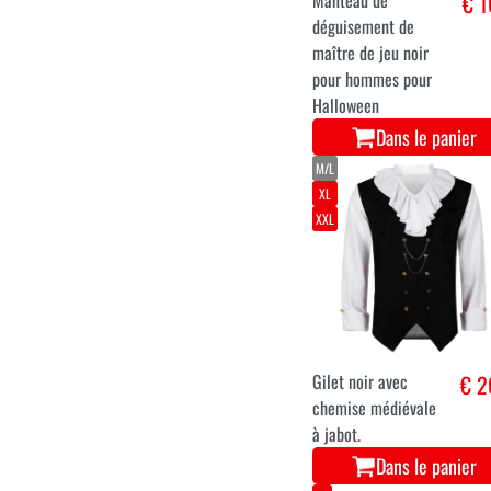
M
L
XL
Manteau de
€ 1
déguisement de
maître de jeu noir
pour hommes pour
Halloween
Dans le panier
M/L
XL
XXL