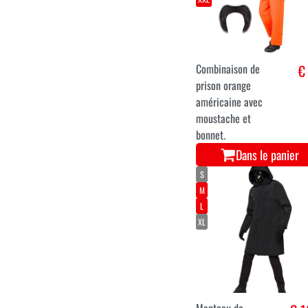
Costume de
€ 1
squelette
Dans le panier
S
M
L
XL
XXL
Combinaison de
€
prison orange
américaine avec
moustache et
bonnet.
Dans le panier
S