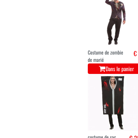
Clown d’Halloween
€ 1
pour adultes
Dans le panier
Costume de zombie
€
de marié
Dans le panier