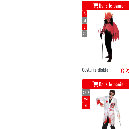
costume de
€ 4
chirurgien zombie
Dans le panier
S
M
L
XL
Costume diable
€ 2