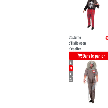
Costume d’homme
€ 1
de la Dia de los
Muertos
Dans le panier
Costume
€
d’Halloween
d’écolier
Dans le panier
S