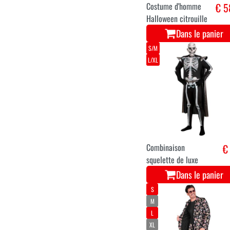
S
M
L
XL
XXL
Costume d'homme
€ 5
Halloween citrouille
Dans le panier
S/M
L/XL