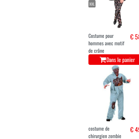
Combinaison
€
squelette de luxe
Dans le panier
S
M
L
XL
XXL
Costume pour
€ 5
hommes avec motif
de crâne
Dans le panier