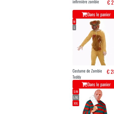
M
L
XL
infirmière zombie
€ 2
Dans le panier
M
L