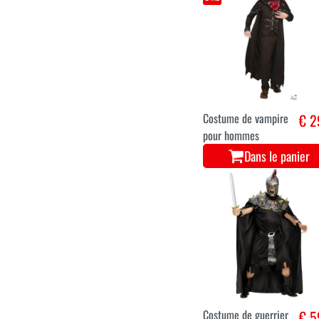
Costume vaudou
€ 3
d’Halloween
Dans le panier
S-M
L-XL
Costume de vampire
€ 2
pour hommes
Dans le panier