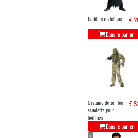
Dans le panier
XXS
fantôme maléfique
€ 2
Dans le panier