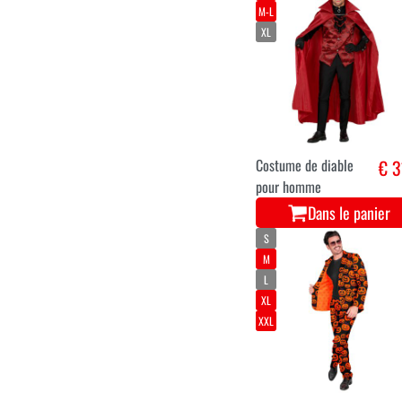
Costume d’homme
€ 1
squelette
d’Halloween
Dans le panier
XXL
M-L
XL
Costume de diable
€ 3
pour homme
Dans le panier