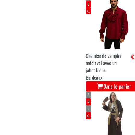
Costume de zombie
€ 5
squelette pour
hommes
Dans le panier
M
L
XL
Chemise de vampire
€
médiéval avec un
jabot blanc -
Bordeaux