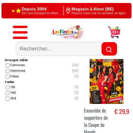
Depuis 2004
Magasin à Alost (BE)
20+ ans d'expert en fêtes
Passez nous voir ou achetez en ligne
Livraison gratuite
4,5/5 — Google
À partir de €60
500+ reviews
Groupe cible
Femmes
(
12
)
Hommes
(
10
)
Filles
(
1
)
Taille
116
(
1
)
140
(
1
)
164
(
1
)
Ensemble de
€ 29,9
supporters de
la Coupe du
Monde