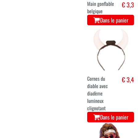
Main gonflable
€ 3,3
belgique
Dans le panier
Cornes du
€ 3,4
diable avec
diadème
lumineux
clignotant
Dans le panier