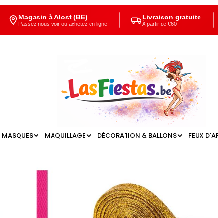
Magasin à Alost (BE)
Livraison gratuite
Passez nous voir ou achetez en ligne
À partir de €60
MASQUES
MAQUILLAGE
DÉCORATION & BALLONS
FEUX D'A