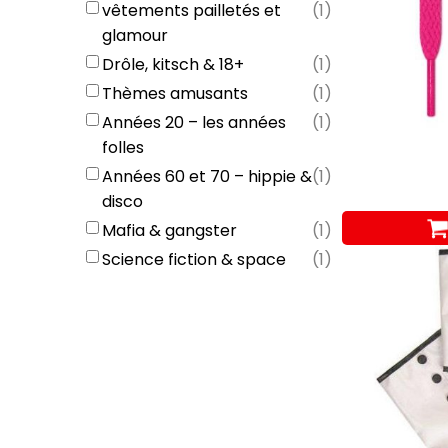
vêtements pailletés et
(
1
)
glamour
Drôle, kitsch & 18+
(
1
)
Thèmes amusants
(
1
)
Années 20 – les années
(
1
)
folles
Années 60 et 70 – hippie &
(
1
)
disco
Mafia & gangster
(
1
)
Science fiction & space
(
1
)