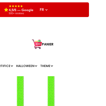
FR
4,5/5 — Google
500+ reviews
PANIER
RTIFICE
HALLOWEEN
THEME