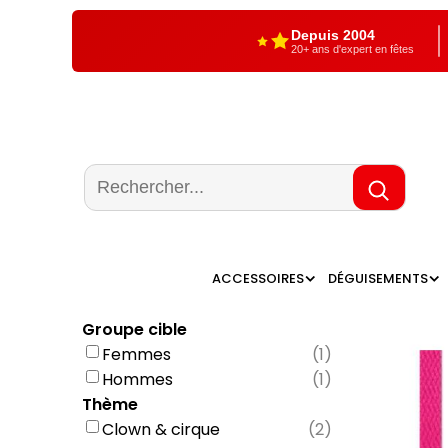
Depuis 2004
20+ ans d'expert en fêtes
ACCESSOIRES
DÉGUISEMENTS
Groupe cible
Femmes
(
1
)
Hommes
(
1
)
Thème
Clown & cirque
(
2
)