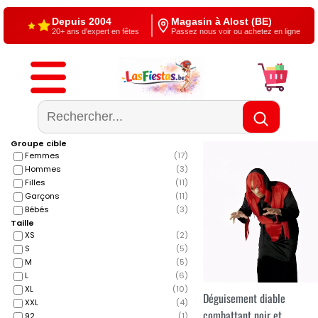
Depuis 2004
Magasin à Alost (BE)
20+ ans d'expert en fêtes
Passez nous voir ou achetez en ligne
Livraison gratuite
4,5/5 — Google
À partir de €60
500+ reviews
Groupe cible
Femmes
(
17
)
Hommes
(
3
)
Filles
(
11
)
Garçons
(
11
)
Bébés
(
3
)
Taille
XS
(
2
)
S
(
5
)
M
(
5
)
L
(
6
)
XL
(
10
)
Déguisement diable
XXL
(
4
)
combattant noir et
92
(
1
)