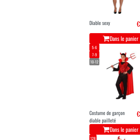
Diable sexy
€
Dans le panier
5-6
7-9
10-12
Costume de garçon
€
diable pailleté
Dans le panier
128