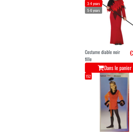
3-4 years
5-6 years
Costume diable noir
€
fille
Dans le panier
152