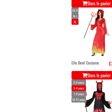
Dans le panier
XS-S
M-L
XL
Elle Devil Costume
€
Dans le panier
5-6 years
3-4 years
7-9 years
10-12 years