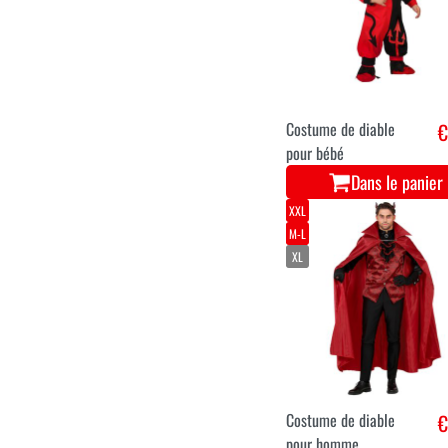
Costume de diable
€
pour bébé
Dans le panier
XXL
M-L
XL
Costume de diable
€
pour homme