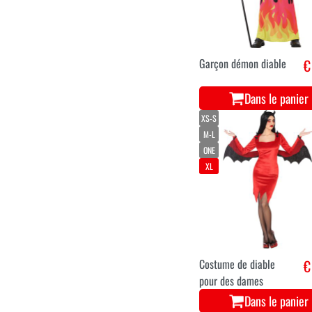
Garçon démon diable
€
Dans le panier
XS-S
M-L
ONE
XL
Costume de diable
€
pour des dames
Dans le panier