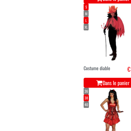
S
M
L
XL
Costume diable
€
Dans le panier
36
38
40