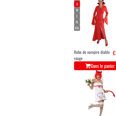
S
M
L
XL
XXL
Robe de vampire diable
€
rouge
Dans le panier