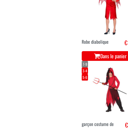
Robe diabolique
€
Dans le panier
7-9
3-4
5-6
garçon costume de
€