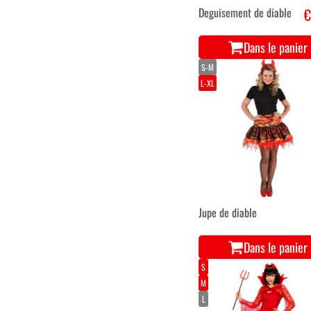
Deguisement de diable
€
Dans le panier
S-M
L-XL
Jupe de diable
Dans le panier
S
M
L