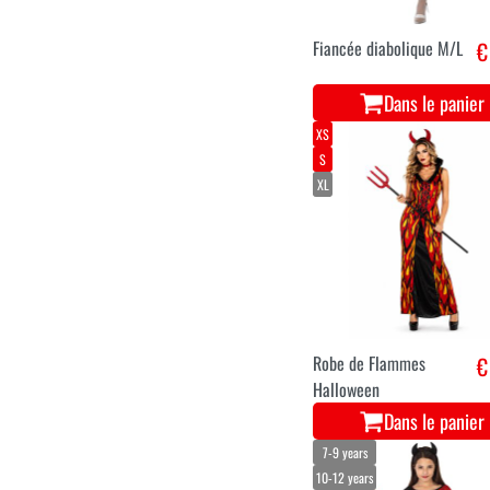
Fiancée diabolique M/L
€
Dans le panier
XS
S
XL
Robe de Flammes
€
Halloween
Dans le panier
7-9 years
10-12 years