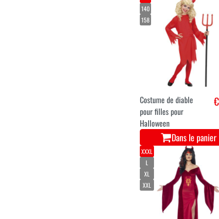
140
158
Costume de diable
€
pour filles pour
Halloween
Dans le panier
XXXL
L
XL
XXL