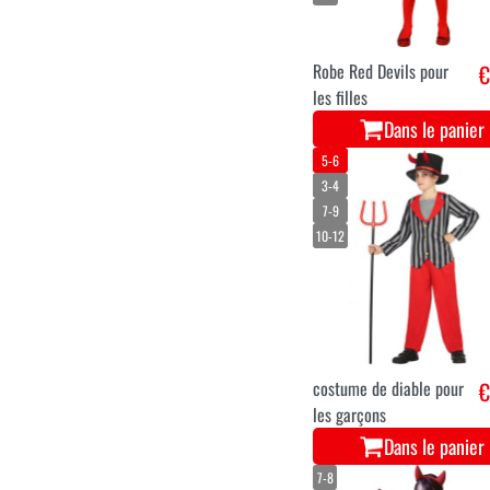
Robe Red Devils pour
€
les filles
Dans le panier
5-6
3-4
7-9
10-12
costume de diable pour
€
les garçons
Dans le panier
7-8