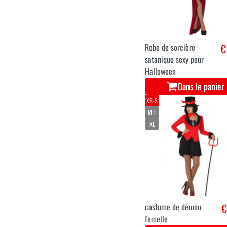
Robe de sorcière
€
satanique sexy pour
Halloween
Dans le panier
XS-S
M-L
XL
costume de démon
€
femelle