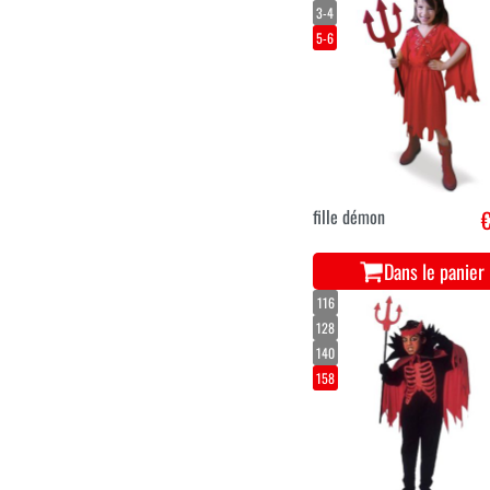
3-4
5-6
fille démon
€
Dans le panier
116
128
140
158