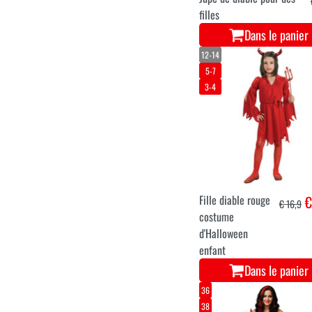
filles
Dans le panier
12-14
5-7
3-4
Fille diable rouge
€
€ 16,9
costume
d'Halloween
enfant
Dans le panier
36
38