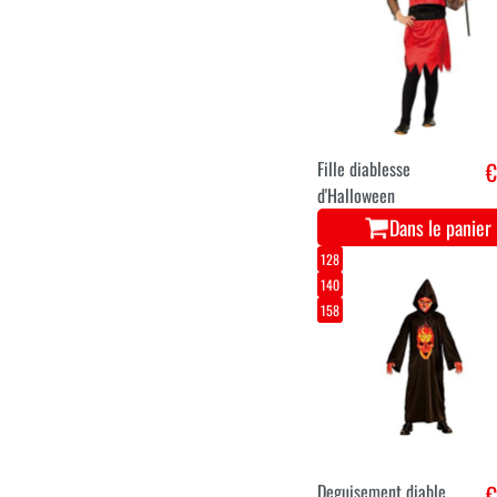
Fille diablesse
€
d'Halloween
Dans le panier
128
140
158
Deguisement diable
€