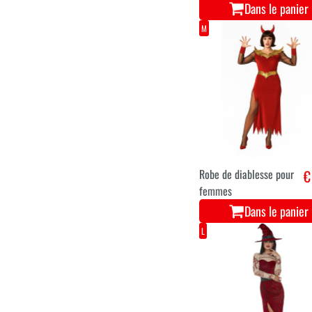
Dans le panier
M
Robe de diablesse pour
€
femmes
Dans le panier
L