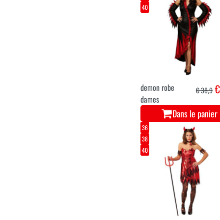
40
demon robe
€
€ 38,9
dames
Dans le panier
36
38
40