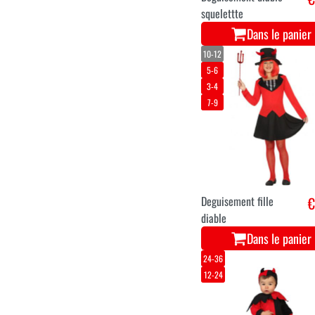
squelettte
Dans le panier
10-12
5-6
3-4
7-9
Deguisement fille
€
diable
Dans le panier
24-36
12-24