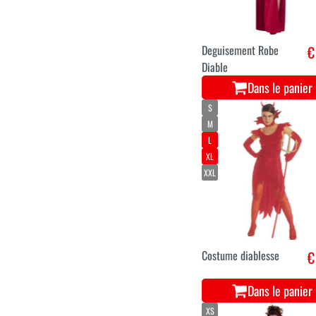
Deguisement Robe
€
Diable
Dans le panier
S
M
L
XL
XXL
Costume diablesse
€
Dans le panier
XS