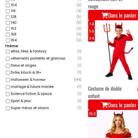
rouge
104
(
2
)
116
(
4
)
Dans le panier
128
(
5
)
140
(
5
)
7-8
152
(
2
)
5-6
158
(
3
)
3-4
164
(
2
)
Thème
elfes, fées & fantasy
(
1
)
vêtements pailletés et glamour
(
1
)
Dieux et anges
(
1
)
Drôle, kitsch & 18+
(
1
)
Halloween & horreur
(
44
)
mariage & future mariée
(
1
)
Costume de diable
Science fiction & space
(
1
)
enfant
Sport & jeux
(
1
)
Dans le panier
Super-héros et vilains
(
1
)
XS-S