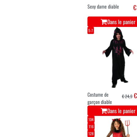
Sexy dame diable
€
Dans le panier
5-7
Costume de
€
€ 24,9
garçon diable
Dans le panier
104
116
128