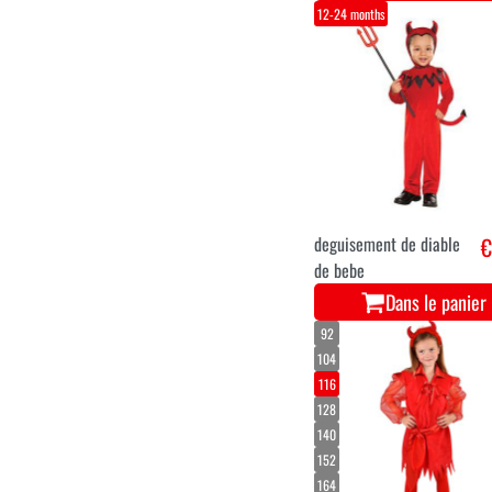
12-24 months
deguisement de diable
€
de bebe
Dans le panier
92
104
116
128
140
152
164