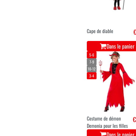
Cape de diable
€
Dans le panier
5-6
7-9
10-12
3-4
Costume de démon
€
Demonia pour les filles
Dans le panier