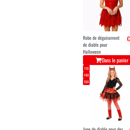
Robe de déguisement
€
de diable pour
Halloween
Dans le panier
116
140
164
Jupe de diable pour des