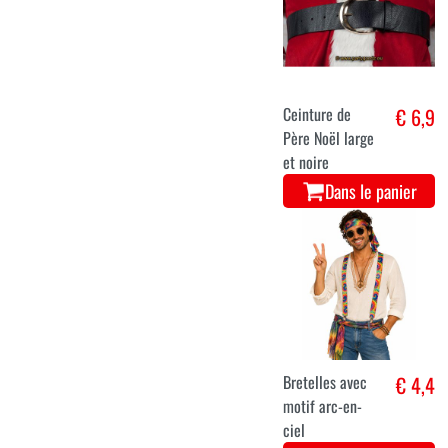
Ceinture de
€ 6,9
Père Noël large
et noire
Dans le panier
Bretelles avec
€ 4,4
motif arc-en-
ciel