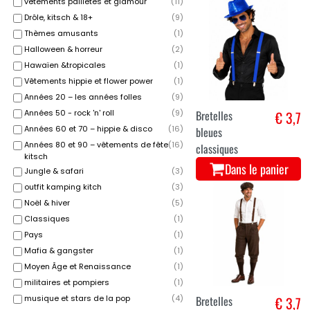
vêtements pailletés et glamour
(
11
)
Drôle, kitsch & 18+
(
9
)
Thèmes amusants
(
1
)
Halloween & horreur
(
2
)
Hawaïen &tropicales
(
1
)
Vêtements hippie et flower power
(
1
)
Années 20 – les années folles
(
9
)
Années 50 - rock 'n' roll
(
9
)
Bretelles
€ 3,7
Années 60 et 70 – hippie & disco
(
16
)
bleues
Années 80 et 90 – vêtements de fête
(
16
)
classiques
kitsch
Dans le panier
Jungle & safari
(
3
)
outfit kamping kitch
(
3
)
Noël & hiver
(
5
)
Classiques
(
1
)
Pays
(
1
)
Mafia & gangster
(
1
)
Moyen Âge et Renaissance
(
1
)
militaires et pompiers
(
1
)
Bretelles
€ 3,7
musique et stars de la pop
(
4
)