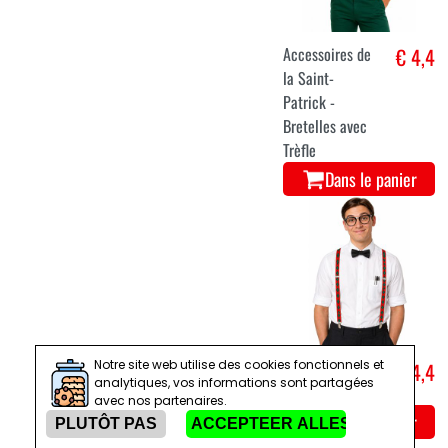
Accessoires de
€ 4,4
la Saint-
Patrick -
Bretelles avec
Trèfle
Dans le panier
Notre site web utilise des cookies fonctionnels et
Bretelles à
€ 4,4
analytiques, vos informations sont partagées
imprimé carré
avec nos partenaires.
Dans le panier