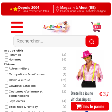
Depuis 2004
Magasin à Alost (BE)
20+ ans d'expert en fêtes
Passez nous voir ou achetez en ligne
Livraison gratuite
4,5/5 — Google
À partir de €60
500+ reviews
Groupe cible
Femmes
(
3
)
Hommes
(
4
)
Thème
Autres métiers
(
1
)
Occupations & uniformes
(
1
)
Clown & cirque
(
12
)
Cowboys & indiens
(
1
)
Costumes d'animaux et
(
2
)
Bretelles jaune
€ 3,7
combinaisons
vif classiques
Pays divers
(
4
)
Dans le panier
elfes, fées & fantasy
(
1
)