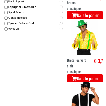
Rock & punk
(
1
)
brunes
Espagnol & mexicain
(
1
)
classiques
Sport & jeux
(
1
)
Dans le panier
Conte de fées
(
1
)
Tyrol et Oktoberfest
(
6
)
Vénitien
(
1
)
Bretelles vert
€ 3,7
clair
classiques
Dans le panier