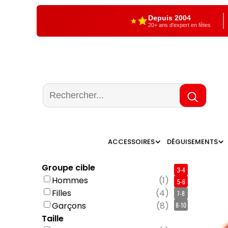
Depuis 2004
20+ ans d'expert en fêtes
ACCESSOIRES
DÉGUISEMENTS
Groupe cible
3-4
Hommes
(
1
)
5-6
Filles
(
4
)
7-8
Garçons
(
8
)
8-10
Taille