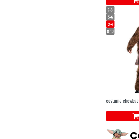
7-8
5-6
3-4
8-10
costume chewbacc
C