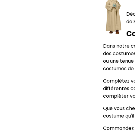
Déc
de 
Co
Dans notre co
des costumes 
ou une tenue 
costumes de 
Complétez vo
différentes c
compléter vo
Que vous cher
costume qu'il
Commandez vo