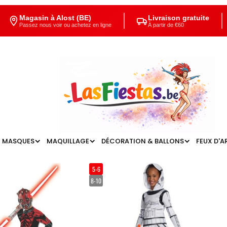
Magasin à Alost (BE)
Livraison gratuite
Passez nous voir ou achetez en ligne
À partir de €60
MASQUES
MAQUILLAGE
DÉCORATION & BALLONS
FEUX D'A
5-6
8-10