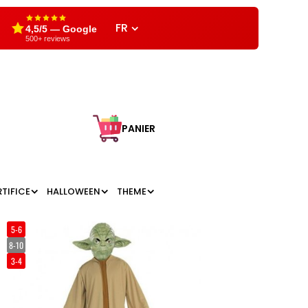
FR
4,5/5 — Google
500+ reviews
PANIER
RTIFICE
HALLOWEEN
THEME
5-6
8-10
3-4