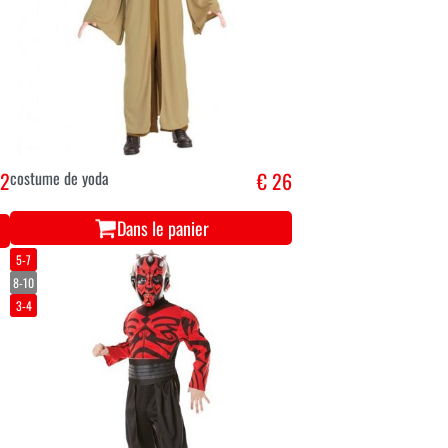
22
costume de yoda
€ 26
Dans le panier
5-7
8-10
3-4