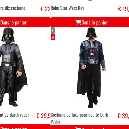
ère dlx costume
€ 22
Robe Star Wars Rey
€ 19
Dans le panier
Dans le panier
S
M
nt de darth vader
€ 29,9
Costume de luxe pour adulte Dark
€ 39
Vador