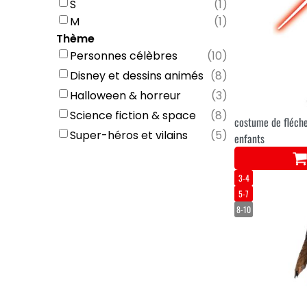
S
(
1
)
M
(
1
)
Thème
Personnes célèbres
(
10
)
Disney et dessins animés
(
8
)
Halloween & horreur
(
3
)
Science fiction & space
(
8
)
costume de fléch
Super-héros et vilains
(
5
)
enfants
3-4
5-7
8-10