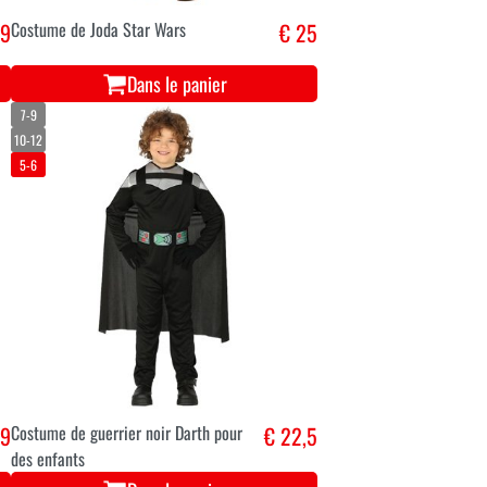
,9
Costume de Joda Star Wars
€ 25
Dans le panier
7-9
10-12
5-6
,9
Costume de guerrier noir Darth pour
€ 22,5
des enfants