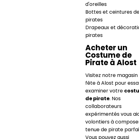
d'oreilles
Bottes et ceintures d
pirates
Drapeaux et décorati
pirates
Acheter un
Costume de
Pirate à Alost
Visitez notre magasin
fête à Alost pour essa
examiner votre
cost
de pirate
. Nos
collaborateurs
expérimentés vous ai
volontiers à composer
tenue de pirate parfai
Vous pouvez aussi