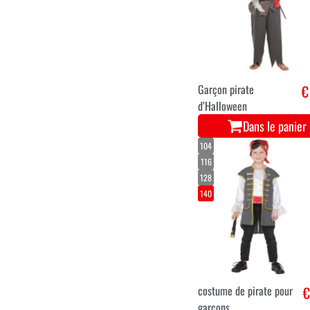
Garçon pirate
€
d’Halloween
Dans le panier
104
116
128
140
costume de pirate pour
€
garçons