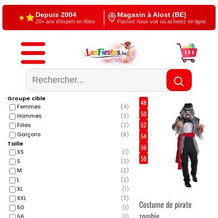
Depuis 2004
Magasin à Alost (BE)
20+ ans d'expert en fêtes
Passez nous voir ou achetez en ligne
Livraison gratuite
4,5/5 — Google
À partir de €60
500+ reviews
Groupe cible
48
Femmes
(
4
)
50
Hommes
(
3
)
52
Filles
(
2
)
Garçons
(
8
)
54
Taille
56
XS
(
1
)
58
S
(
2
)
M
(
2
)
L
(
2
)
XL
(
1
)
XXL
(
3
)
Costume de pirate
50
(
1
)
zombie
56
(
1
)