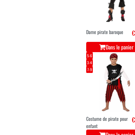
Dame pirate baroque
€
Dans le panier
5-6
3-4
7-9
Costume de pirate pour
€
enfant
Dans le panier