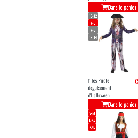
Dans le panier
10-12
4-6
7-9
12-14
filles Pirate
€
deguisement
d'Halloween
Dans le panier
S-M
L-XL
XXL