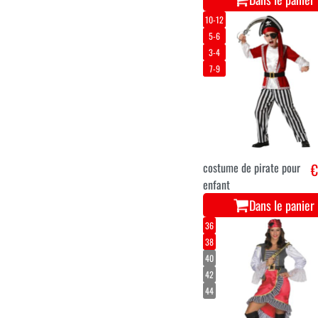
10-12
5-6
3-4
7-9
costume de pirate pour
€
enfant
Dans le panier
36
38
40
42
44