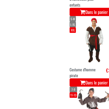
enfants
Dans le panier
S-M
L-XL
XXL
Costume d'homme
€
pirate
Dans le panier
7-9
11-13