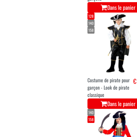
Dans le panier
128
140
158
Costume de pirate pour
€
garçon - Look de pirate
classique
Dans le panier
140
158