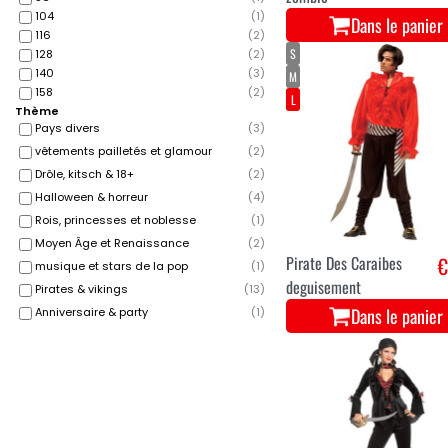
104
(
1
)
Dans le panier
116
(
2
)
S
128
(
2
)
140
(
3
)
M
158
(
2
)
L
Thème
Pays divers
(
3
)
vêtements pailletés et glamour
(
2
)
Drôle, kitsch & 18+
(
2
)
Halloween & horreur
(
4
)
Rois, princesses et noblesse
(
1
)
Moyen Âge et Renaissance
(
2
)
Pirate Des Caraibes
€
musique et stars de la pop
(
1
)
deguisement
Pirates & vikings
(
13
)
Dans le panier
Anniversaire & party
(
1
)