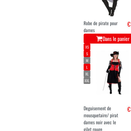
Robe de pirate pour
€
dames
Dans le panier
XS
S
M
L
XL
XXL
Deguisement de
€
mousquetaire/ pirat
dames noir avec le
gilet rouge