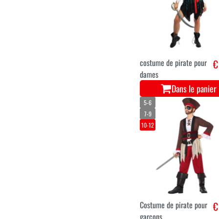
costume de pirate pour
€
dames
Dans le panier
5-6
7-9
10-12
Costume de pirate pour
€
garçons