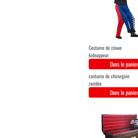
Costume pour hommes Dia
de los Muertos
Dans le pani
S
M
L
XL
XXL
Costume pour hommes ave
motif de crâne
Dans le pani