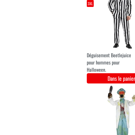
M
L
XL
XXL
3XL
Robe de princesse bleue
méchante
Dans le pani
S/M
L/XL