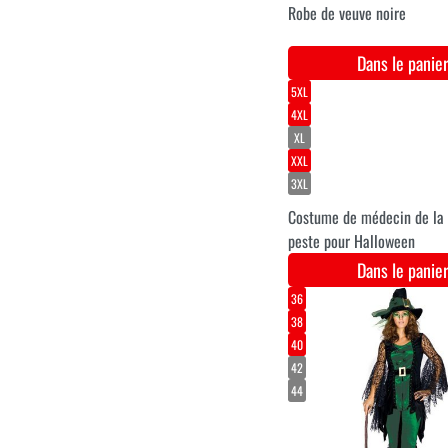
kidnappeur
Dans le pani
costume de chirurgien
zombie
Dans le pani