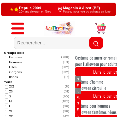
Livraison gratuite
4,5/5 — Google
À partir de €60
500+ reviews
Groupe cible
Femmes
(
288
)
Hommes
(
171
)
Filles
(
182
)
Garçons
(
132
)
Bébés
(
17
)
Taille
XXS
(
5
)
XS
(
31
)
S
(
90
)
M
(
102
)
L
(
98
)
XL
(
98
)
XXL
(
42
)