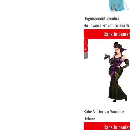
essence lumineuse 2.70m
gonflable
Dans le pani