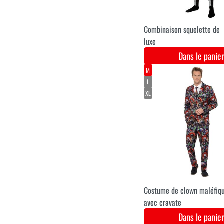
S
M
L
Robe de mariée Dia de los
Muertos
Dans le pani