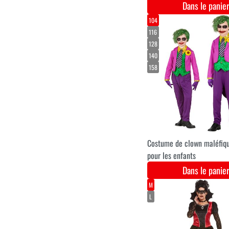
Dans le pani
XS-S
M-L
XL-XXL
Robe de luxe pour
Halloween le mercredi
Dans le pani
36
38
40
42