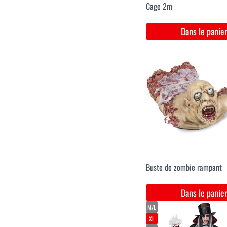
Robe gothique de vampire
de luxe pour dames. - Zwar
Dans le pani
M/L
XL
XXL
Robe gothique de vampire
de luxe pour dames. -
Bordeaux
Dans le pani