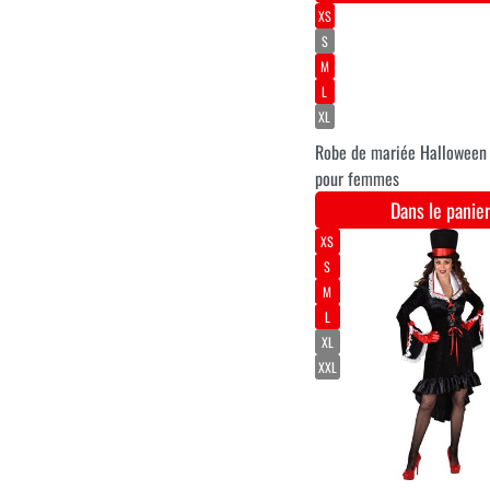
Loup avec guitare 180
cm
Dans le pani
Costume de clown