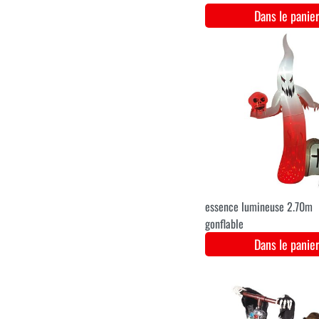
Robe de Wednesday pour
femme
Dans le pani
XL
XXL
Robe de vampire de luxe
pour dames pour Hallowee
Dans le pani