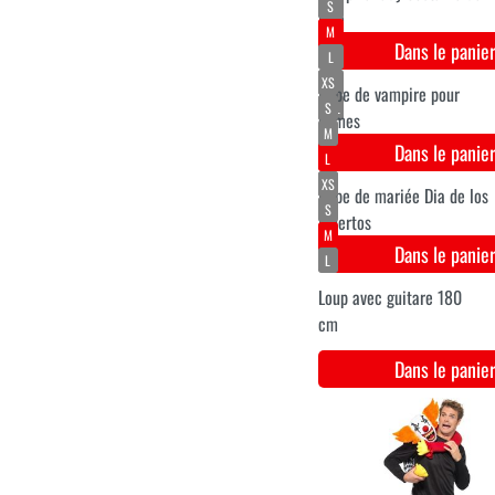
L
XL
XXL
Costume pour hommes
Halloween fantômes néons
Dans le pani
S
M
L
XL
XXL