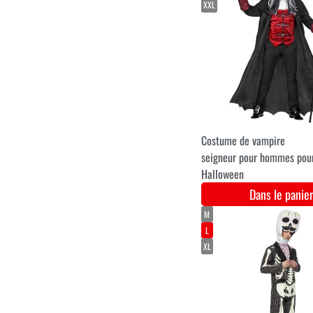
M/L
XL
XXL
3XL
Déguisement Beetlejuice
pour hommes pour
Halloween.
Dans le pani