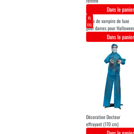
avec cravate
Dans le pani
XS
S
M
L
XL
Robe de mariée Halloween
pour femmes
Dans le pani
XS
S
M
L
XL
XXL