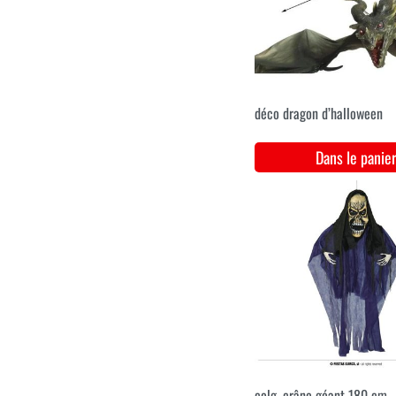
Miroir avec crâne en
mouvement
Dans le pani
S
M
L
XL
XXL