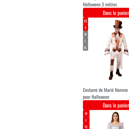
Costume de zombie
squelette pour hommes
Dans le pani
XS
S
M
L
XL
XXL