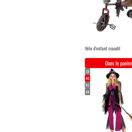
Décoration Docteur
effrayant (170 cm)
Dans le pani