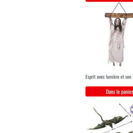
Vélo d'enfant maudit
Dans le pani
38
40
42
44
Spider sorcière luxe fuchia
Dans le pani