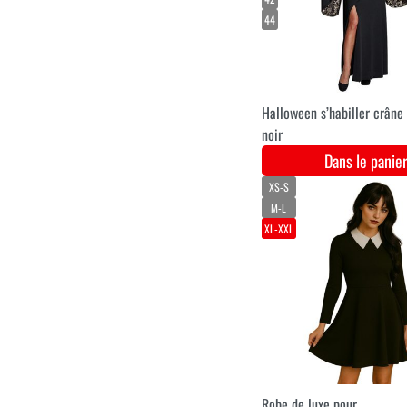
Buste de zombie rampant
Dans le pani
M/L
XL
XXL