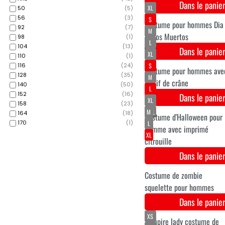
Costume de guerrier romai
50
(
5
)
pour Halloween pour adult
56
(
3
)
Dans le pani
92
(
7
)
98
(
1
)
S
104
(
13
)
M
110
(
1
)
L
116
(
24
)
128
(
35
)
XL
140
(
50
)
XXL
152
(
16
)
158
(
23
)
164
(
18
)
170
(
1
)
Costume d'homme
Halloween citrouille
Dans le pani
S
M