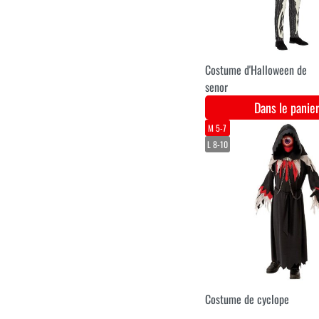
Chirurg avec tronçonneuse 
animé, avec son et lumière
178cm
Dans le pani
42-44
S
M
L