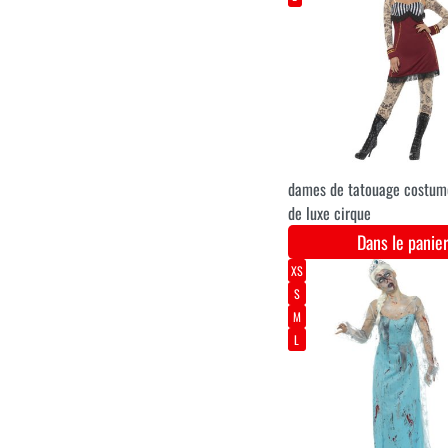
M 5-7
L 8-10
Costume de cyclope
Dans le pani