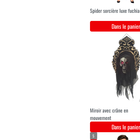
Méga clown déco Hallowe
3m
Dans le pani
Dame d'esprit avec lumière