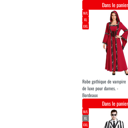
Clown gonflable décoration
Halloween 3 mètres
Dans le pani
XS
S
M
L
XL
Costume de Marié Homme
pour Halloween
Dans le pani