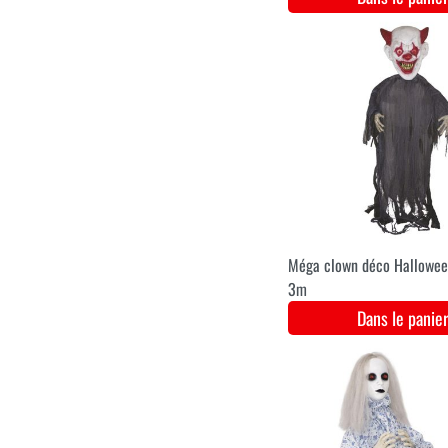
Robe de veuve noire
Dans le pani
5XL
4XL
XL
XXL
3XL
Costume de médecin de la
peste pour Halloween
Dans le pani
36
38
40
42