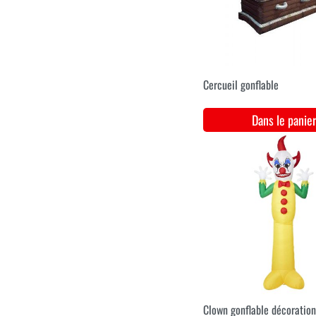
M
L
XL
Costume d'Halloween pour
homme avec imprimé
citrouille
Dans le pani