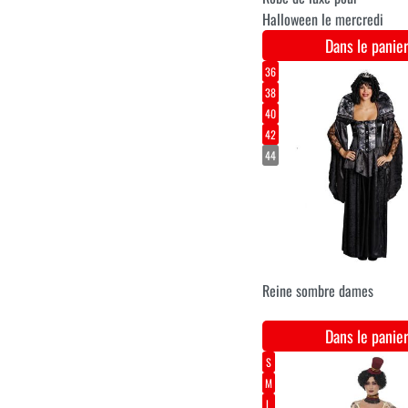
Costume de vampire
seigneur pour hommes pou
Halloween
Dans le pani
M
L
XL
Costume d'Halloween de
senor
Dans le pani