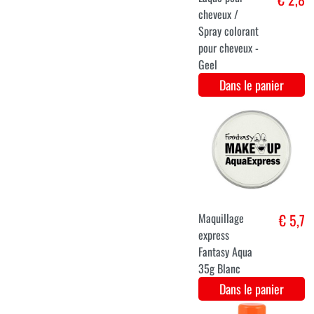
Laque pour
€ 2,8
cheveux /
Spray colorant
pour cheveux -
Paars
Dans le panier