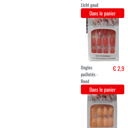
Cils fluo
€ 3,2
jaune/orange
Dans le panier
Ongles
€ 2,9
pailletés -