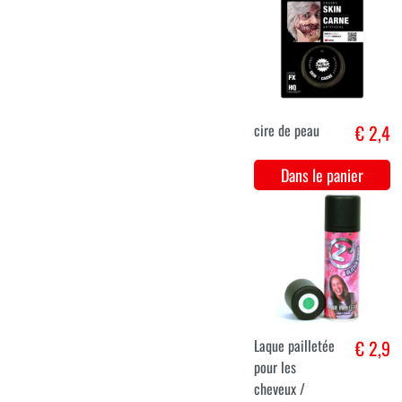
Tatouages sexy
€ 2,6
noirs différents
styles - 16
Dans le panier
Set de
€ 5,9
pinceaux petits