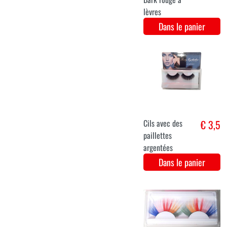
Faux cils roses
€ 3,9
avec paillettes
Dans le panier
Cils
€ 3,6
métalliques