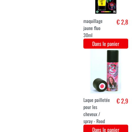
Paillettes gel
€ 5
vert 15 ml
Dans le panier
Cils longs de
€ 3,9
luxe en
éventail noir
Dans le panier