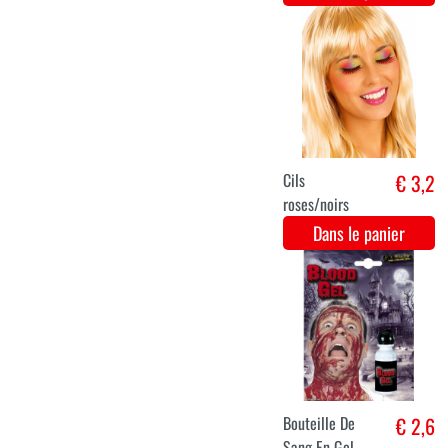
Maquillage
€ 5,7
express
Fantasy Aqua
35g Blanc
Dans le panier
Laque pour
€ 2,8
cheveux /
Spray colorant
pour cheveux -
Fluo Oranje
Dans le panier