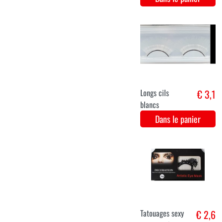
Glow in the
€ 2,4
Dark rouge à
lèvres
Dans le panier
Cils avec des
€ 3,5
paillettes