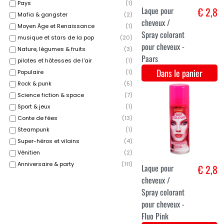
Pays
(
1
)
Mafia & gangster
(
2
)
16gr Aqua
€ 6
Moyen Âge et Renaissance
(
1
)
facepaint noir
musique et stars de la pop
(
20
)
Dans le panier
Nature, légumes & fruits
(
3
)
pilotes et hôtesses de l'air
(
1
)
Populaire
(
1
)
Rock & punk
(
5
)
Science fiction & space
(
7
)
Sport & jeux
(
1
)
Conte de fées
(
13
)
Steampunk
(
1
)
Sang pour
€ 3,5
Super-héros et vilains
(
4
)
théâtre
Vénitien
(
2
)
Dans le panier
Anniversaire & party
(
111
)