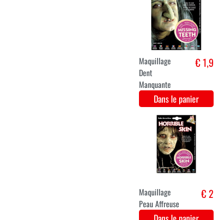
Peau Horrible
€ 3
De Theatre
Dans le panier
Soirée disco
€ 3,6
Cils longs
noir/rouge
métallique
Dans le panier