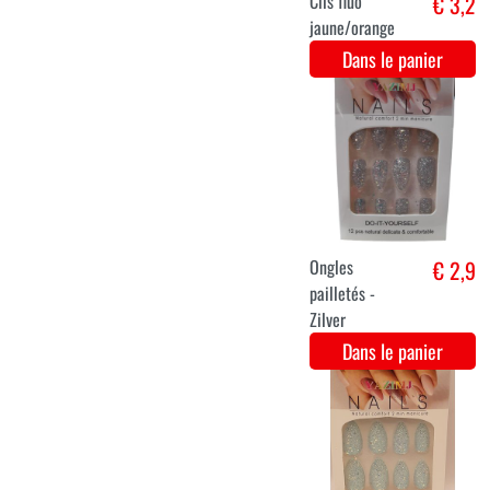
Laque pailletée
€ 2,9
pour les
cheveux /
spray - Groen
Dans le panier
CRÈME À
€ 3,99
LÈVRES DUO
"MAT" N°01