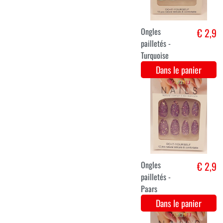
ROUGE CERISE
Dans le panier
maquillage
€ 2,8
jaune fluo
30ml
Dans le panier