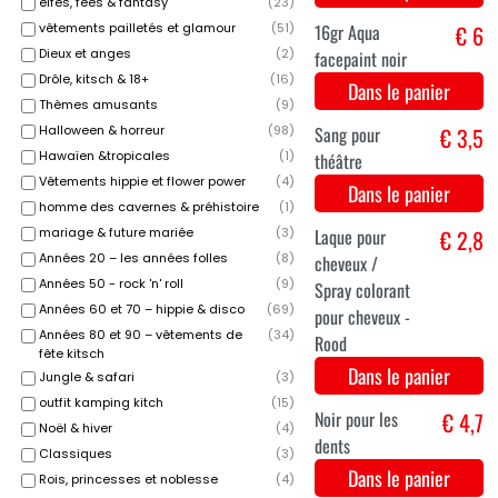
elfes, fées & fantasy
(
23
)
Zwart
vêtements pailletés et glamour
(
51
)
Dans le panier
Dieux et anges
(
2
)
Drôle, kitsch & 18+
(
16
)
Thèmes amusants
(
9
)
Halloween & horreur
(
98
)
Hawaïen &tropicales
(
1
)
Vêtements hippie et flower power
(
4
)
homme des cavernes & préhistoire
(
1
)
mariage & future mariée
(
3
)
Années 20 – les années folles
(
8
)
Maquillage
€ 2,4
Années 50 - rock 'n' roll
(
9
)
éponge
Années 60 et 70 – hippie & disco
(
69
)
Dans le panier
Années 80 et 90 – vêtements de
(
34
)
fête kitsch
Jungle & safari
(
3
)
outfit kamping kitch
(
15
)
Noël & hiver
(
4
)
Classiques
(
3
)
Rois, princesses et noblesse
(
4
)