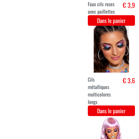
Laque pour
€ 2,8
cheveux /
Spray colorant
pour cheveux -
Fluo geel
Dans le panier
Cils
€ 3,2
roses/noirs
Dans le panier