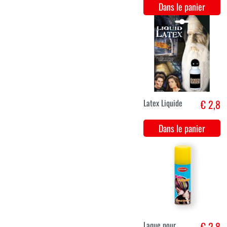
Laque pour
€ 2,8
cheveux /
Spray colorant
pour cheveux -
Rood
Dans le panier
Noir pour les
€ 4,7
dents
Dans le panier