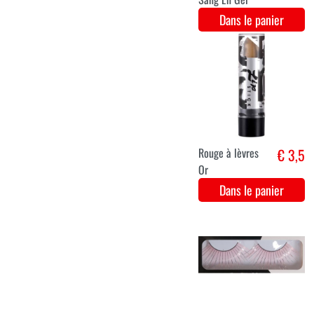
Cils longs noirs
€ 3,6
avec des
paillettes
argentées/dorées
Dans le panier