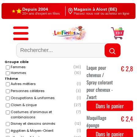
Depuis 2004
Magasin à Alost (BE)
20+ ans d'expert en fêtes
Passez nous voir ou achetez en ligne
Livraison gratuite
4,5/5 — Google
À partir de €60
500+ reviews
Groupe cible
Femmes
(
30
)
Hommes
(
10
)
Thème
Autres métiers
(
1
)
Personnes célèbres
(
3
)
Occupations & uniformes
(
1
)
Clown & cirque
(
27
)
Costumes d'animaux et
(
7
)
Laque pour
€ 2,8
combinaisons
cheveux /
Disney et dessins animés
(
12
)
Spray colorant
égyptien & Moyen-Orient
(
1
)
pour cheveux -