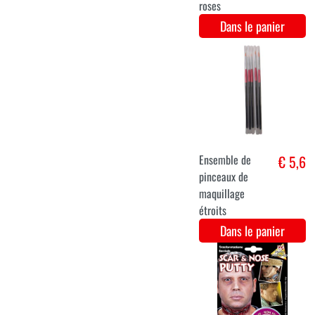
Laque pailletée
€ 2,9
pour les
cheveux /
spray - Blauw
Dans le panier
Tatouages sexy
€ 2,6
noirs différents
styles - 11
Dans le panier