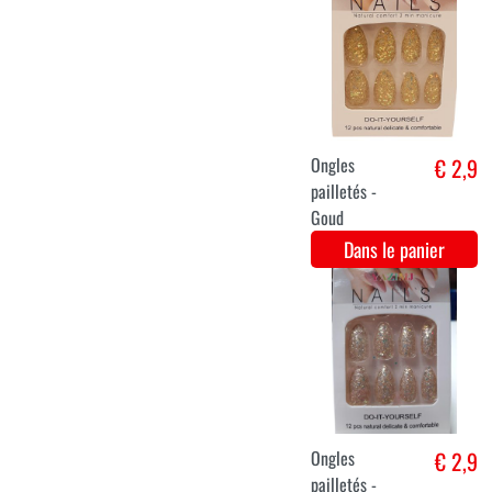
Laque pailletée
€ 2,9
pour les
cheveux /
spray - Rood
Dans le panier
Ongles
€ 2,9
pailletés -
Licht rose
Dans le panier