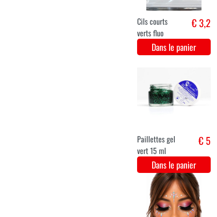
Tatouages sexy
€ 2,6
noirs différents
styles - 17
Dans le panier
Maquillage
€ 1,9
Dent
Manquante
Dans le panier