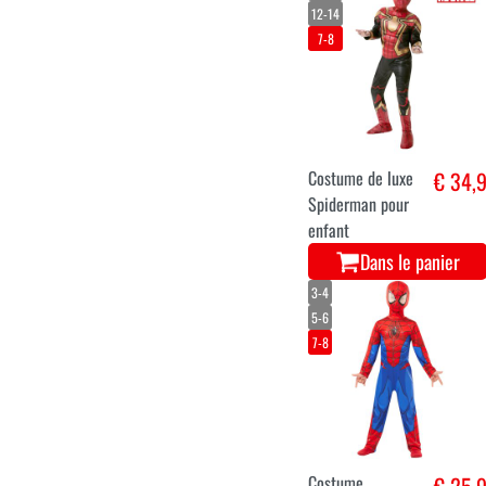
12-14
7-8
Costume de luxe
€ 34,
Spiderman pour
enfant
Dans le panier
3-4
5-6
7-8
Costume