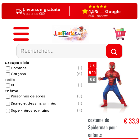
Livraison gratuite
4,5/5 — Google
À partir de €60
500+ reviews
Groupe cible
7-8
Hommes
(
1
)
9-10
Garçons
(
6
)
5-6
Taille
XL
(
1
)
Thème
Personnes célèbres
(
3
)
Disney et dessins animés
(
1
)
Super-héros et vilains
(
4
)
costume de
€ 33,
Spiderman pour
enfants