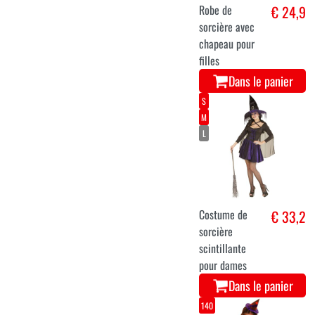
Robe de
€ 24,9
sorcière avec
chapeau pour
filles
Dans le panier
S
M
L
Costume de
€ 33,2
sorcière
scintillante
pour dames
Dans le panier
140