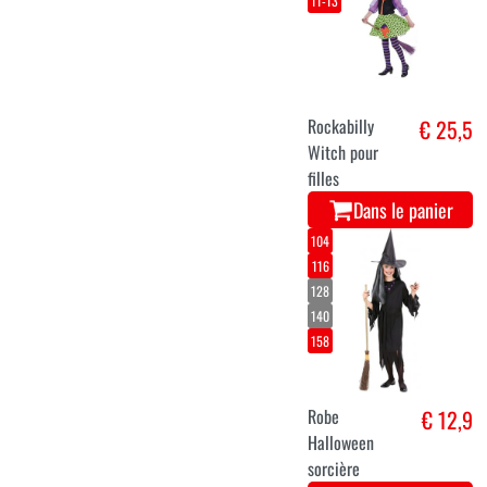
11-13
Rockabilly
€ 25,5
Witch pour
filles
Dans le panier
104
116
128
140
158
Robe
€ 12,9
Halloween
sorcière