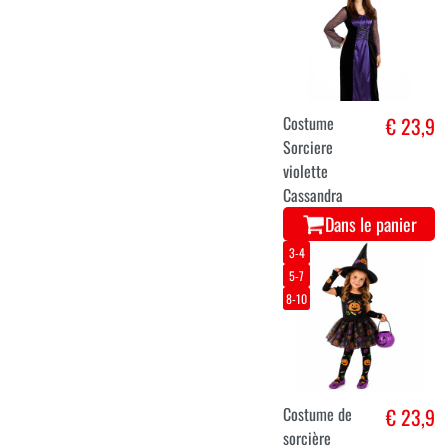
Costume
€ 23,9
Sorciere
violette
Cassandra
Dans le panier
3-4
5-7
8-10
Costume de
€ 23,9
sorcière