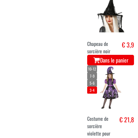
Chapeau de
€ 3,9
sorcière noir
Dans le panier
10-12
7-9
5-6
3-4
Costume de
€ 21,8
sorcière
violette pour