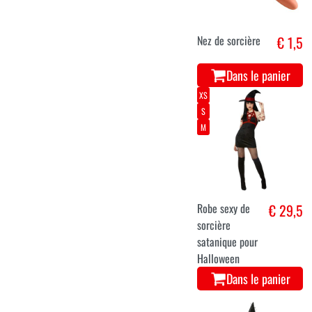
Nez de sorcière
€ 1,5
Dans le panier
XS
S
M
Robe sexy de
€ 29,5
sorcière
satanique pour
Halloween
Dans le panier