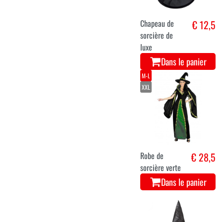
Chapeau de
€ 12,5
sorcière de
luxe
Dans le panier
M-L
XXL
Robe de
€ 28,5
sorcière verte
Dans le panier