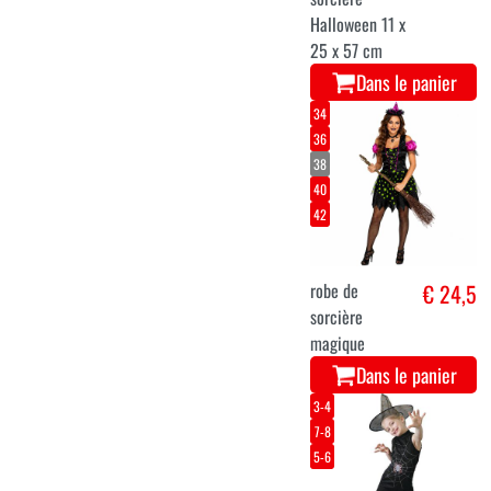
Halloween 11 x
25 x 57 cm
Dans le panier
34
36
38
40
42
robe de
€ 24,5
sorcière
magique
Dans le panier
3-4
7-8
5-6