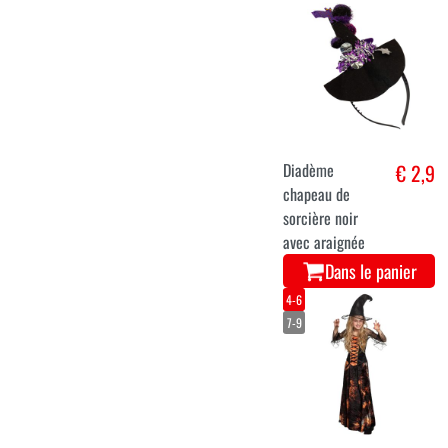
Diadème
€ 2,9
chapeau de
sorcière noir
avec araignée
Dans le panier
4-6
7-9