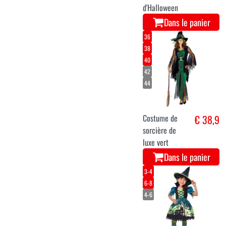
d'Halloween
Dans le panier
36
38
40
42
44
Costume de
€ 38,9
sorcière de
luxe vert
Dans le panier
3-4
6-8
4-6