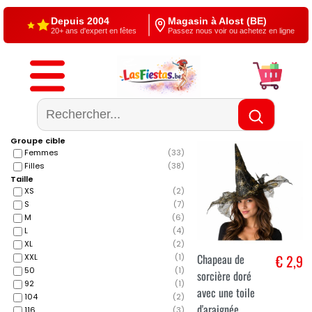
Depuis 2004
Magasin à Alost (BE)
20+ ans d'expert en fêtes
Passez nous voir ou achetez en ligne
Livraison gratuite
4,5/5 — Google
À partir de €60
500+ reviews
Groupe cible
Femmes
(
33
)
Filles
(
38
)
Taille
XS
(
2
)
S
(
7
)
M
(
6
)
L
(
4
)
XL
(
2
)
Chapeau de
€ 2,9
XXL
(
1
)
50
(
1
)
sorcière doré
92
(
1
)
avec une toile
104
(
2
)
d'araignée
116
(
3
)