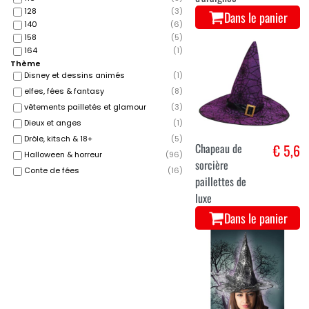
128
(
3
)
Dans le panier
140
(
6
)
158
(
5
)
164
(
1
)
Thème
Disney et dessins animés
(
1
)
elfes, fées & fantasy
(
8
)
vêtements pailletés et glamour
(
3
)
Dieux et anges
(
1
)
Drôle, kitsch & 18+
(
5
)
Chapeau de
€ 5,6
Halloween & horreur
(
96
)
sorcière
Conte de fées
(
16
)
paillettes de
luxe
Dans le panier