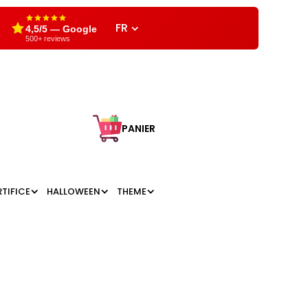
FR
4,5/5 — Google
500+ reviews
PANIER
RTIFICE
HALLOWEEN
THEME