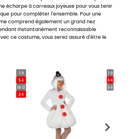
ne écharpe à carreaux joyeuse pour vous tenir
ique pour compléter l'ensemble. Pour une
tume comprend également un grand nez
 rendant instantanément reconnaissable
c ce costume, vous serez assuré d'être le
7-9
7-9
5-6
3-4
10-12
5-6
3-4