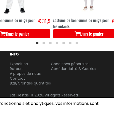
onhomme de neige pour
€ 31,5
costume de bonhomme de neige pour
les enfants
Dans le panier
Dans le panier
INFO
Expédition
Conditions générales
Retours
Confidentialité & Cookies
À propos de nous
Contact
B2B/Grandes quantités
Las Fiestas. © 2026. All Rights Reserved
 fonctionnels et analytiques, vos informations sont