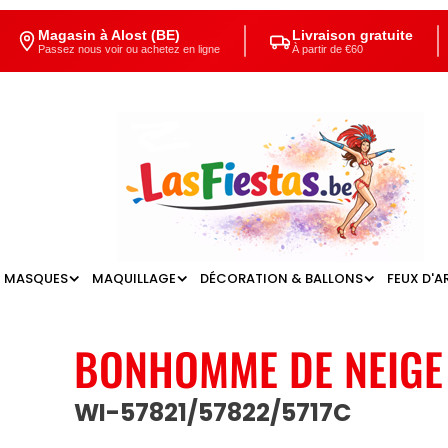
Magasin à Alost (BE)
Livraison gratuite
Passez nous voir ou achetez en ligne
À partir de €60
MASQUES
MAQUILLAGE
DÉCORATION & BALLONS
FEUX D'A
BONHOMME DE NEIGE
WI-57821/57822/5717C