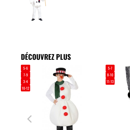
DÉCOUVREZ PLUS
5-6
5-7
7-9
8-10
3-4
11-13
10-12