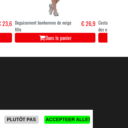
€ 23,6
Deguisement bonhomme de neige
€ 26,9
Costume de bonh
fille
des enfants
Dans le panier