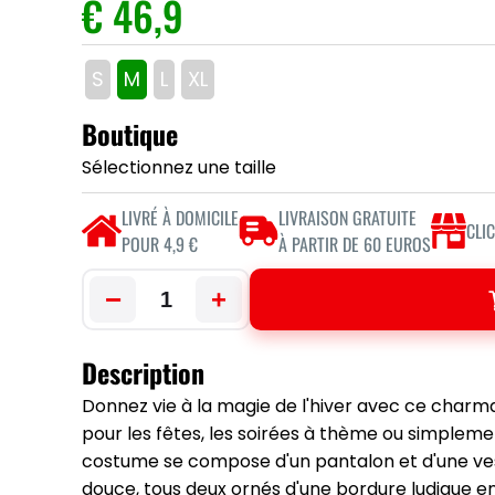
€ 46,9
S
M
L
XL
Boutique
Sélectionnez une taille
LIVRÉ À DOMICILE
LIVRAISON GRATUITE
CLI
POUR 4,9 €
À PARTIR DE 60 EUROS
−
+
Description
Donnez vie à la magie de l'hiver avec ce char
pour les fêtes, les soirées à thème ou simpleme
costume se compose d'un pantalon et d'une v
douce, tous deux ornés d'une bordure ludique e